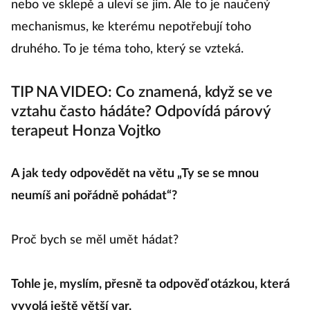
nebo ve sklepě a uleví se jim. Ale to je naučený
mechanismus, ke kterému nepotřebují toho
druhého. To je téma toho, který se vzteká.
TIP NA VIDEO: Co znamená, když se ve
vztahu často hádáte? Odpovídá párový
terapeut Honza Vojtko
A jak tedy odpovědět na větu „Ty se se mnou
neumíš ani pořádně pohádat“?
Proč bych se měl umět hádat?
Tohle je, myslím, přesně ta odpověď otázkou, která
vyvolá ještě větší var.