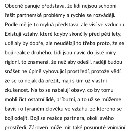
Obecně panuje představa, že lidi nejsou schopni
řešit partnerské problémy a rychle se rozvádějí.
Podle mě je to mylná představa, ale visí ve vzduchu.
Existují vztahy, které kdyby skončily před pěti lety,
udělaly by dobře, ale neudělají to třeba proto, že se
bojí reakce druhého. Lidi jsou navíc do jisté míry
rigidní, to znamená, že než aby odešli, raději budou
snášet ne úplně vyhovující prostředí, protože vědí,
že se to nějak dá přežít, mají s tím už vlastní
zkušenost. Na to se nabalují obavy, co by tomu
mohli říct ostatní lidé, příbuzní, a to už se můžeme
bavit i o týraném člověku ve vztahu, ze kterého se
bojí odejít. Bojí se reakce partnera, okolí, svého
prostředí. Zároveň může mít také posunuté vnímání