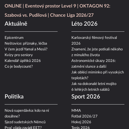
ONLINE
Eventový prostor Level 9
OKTAGON 92:
Szabová vs. Pudilová
Chance Liga 2026/27
Aktuálně
Léto 2026
Epicentrum
Karlovarský filmový festival
Neštovice: příznaky, léčba
2026
V čem jezdí Yamal a Mesii?
Znamení, že jste potkali někoho
Kvízy pro seniory
z minulého života
Kalendář úplňků 2026
Astronomické úkazy 2026:
Co je bodycount?
zatmění slunce a další
Jak obléci miminko při vysokých
teplotách?
Jak na dokonalé letní mojito
6 lehkých letních salátů
Politika
Sport 2026
Nová superdávka: kdo na ní
MMA
dosáhne?
Fotbal 2026/27
Sjezd sudetských Němců
Hokej 2026
Proč vláda zavádí EET?
Tenis 2026