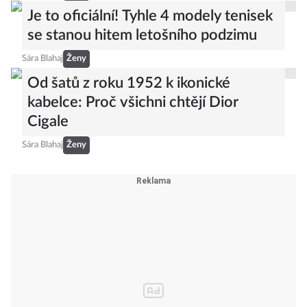
Je to oficiální! Tyhle 4 modely tenisek
se stanou hitem letošního podzimu
Sára Blahaj
Ženy
Od šatů z roku 1952 k ikonické
kabelce: Proč všichni chtějí Dior
Cigale
Sára Blahaj
Ženy