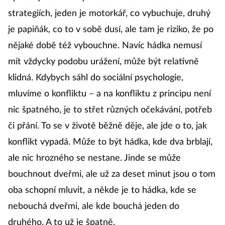
strategiích, jeden je motorkář, co vybuchuje, druhý
je papiňák, co to v sobě dusí, ale tam je riziko, že po
nějaké době též vybouchne. Navíc hádka nemusí
mít vždycky podobu urážení, může být relativně
klidná. Kdybych sáhl do sociální psychologie,
mluvíme o konfliktu – a na konfliktu z principu není
nic špatného, je to střet různých očekávání, potřeb
či přání. To se v životě běžně děje, ale jde o to, jak
konflikt vypadá. Může to být hádka, kde dva brblají,
ale nic hrozného se nestane. Jinde se může
bouchnout dveřmi, ale už za deset minut jsou o tom
oba schopní mluvit, a někde je to hádka, kde se
nebouchá dveřmi, ale kde bouchá jeden do
druhého. A to už je špatně.