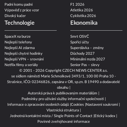
Padni komu padni
F1 2026
Výpověď z práce vzor
Atletika 2026
Divoký kačer
Cyklistika 2026
Technologie
Ekonomika
SpaceX na burze
Smrt OSVČ
Nejlepší telefony
Spořicí účty
Nejlepší AI zdarma
Superdávka – změny
Nejlepší chytré hodinky
Důchody 2027
Nejlepší VPN – srovnání
Minimální mzda 2027
Netflix filmy a seriály
Senior Pas – slevy
© 2001 - 2026 Copyright
CZECH NEWS CENTER a.s.
se sídlem náměstí Marie Schmolkové 3493/1, 100 00 Praha 10 -
Strašnice, IČO: 02346826, zapsána v OR, sp.zn. B 19490 a dodavatelé
obsahu
Autorská práva k publikovaným materiálům
Podmínky pro užívání služby informační společnosti
Informace o zpracování osobních údajů
Cookies
Nastavení soukromí
Vlastnická struktura
Jednotná kontaktní místa / Single Points of Contact
Etický kodex
Povinně zveřejňované informace