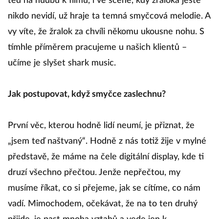
teď na hudbu k filmu, i ve scéně, kdy žraloka ještě
nikdo nevidí, už hraje ta temná smyčcová melodie. A
vy víte, že žralok za chvíli někomu ukousne nohu. S
tímhle příměrem pracujeme u našich klientů –
učíme je slyšet shark music.
Jak postupovat, když smyčce zaslechnu?
První věc, kterou hodně lidí neumí, je přiznat, že
„jsem teď naštvaný“. Hodně z nás totiž žije v mylné
představě, že máme na čele digitální display, kde ti
druzí všechno přečtou. Jenže nepřečtou, my
musíme říkat, co si přejeme, jak se cítíme, co nám
vadí. Mimochodem, očekávat, že na to ten druhý