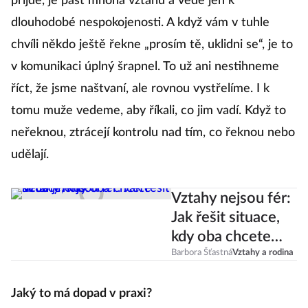
přijde, je past mnoha vztahů a vede jen k
dlouhodobé nespokojenosti. A když vám v tuhle
chvíli někdo ještě řekne „prosím tě, uklidni se“, je to
v komunikaci úplný šrapnel. To už ani nestihneme
říct, že jsme naštvaní, ale rovnou vystřelíme. I k
tomu muže vedeme, aby říkali, co jim vadí. Když to
neřeknou, ztrácejí kontrolu nad tím, co řeknou nebo
udělají.
Vztahy nejsou fér:
Jak řešit situace,
kdy oba chcete
něco jiného?
Barbora Šťastná
Vztahy a rodina
Jaký to má dopad v praxi?