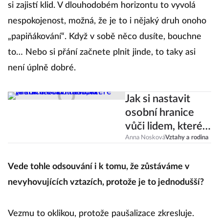
si zajistí klid. V dlouhodobém horizontu to vyvolá
nespokojenost, možná, že je to i nějaký druh onoho
„papiňákování“. Když v sobě něco dusíte, bouchne
to… Nebo si přání začnete plnit jinde, to taky asi
není úplně dobré.
Jak si nastavit
osobní hranice
vůči lidem, které
„neumíte“
Anna Nosková
Vztahy a rodina
odmítnout?
Vede tohle odsouvání i k tomu, že zůstáváme v
nevyhovujících vztazích, protože je to jednodušší?
Vezmu to oklikou, protože paušalizace zkresluje.