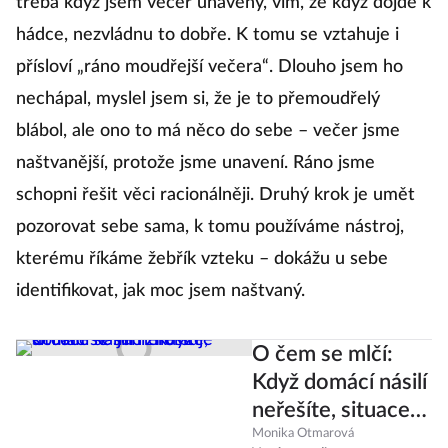
třeba když jsem večer unavený, vím, že když dojde k
hádce, nezvládnu to dobře. K tomu se vztahuje i
přísloví „ráno moudřejší večera“. Dlouho jsem ho
nechápal, myslel jsem si, že je to přemoudřelý
blábol, ale ono to má něco do sebe – večer jsme
naštvanější, protože jsme unavení. Ráno jsme
schopni řešit věci racionálněji. Druhý krok je umět
pozorovat sebe sama, k tomu používáme nástroj,
kterému říkáme žebřík vzteku – dokážu u sebe
identifikovat, jak moc jsem naštvaný.
O čem se mlčí:
Když domácí násilí
neřešíte, situace
se jen zhoršuje
Monika Otmarová