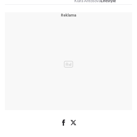
chce
Klára Antošová
Lifestyle