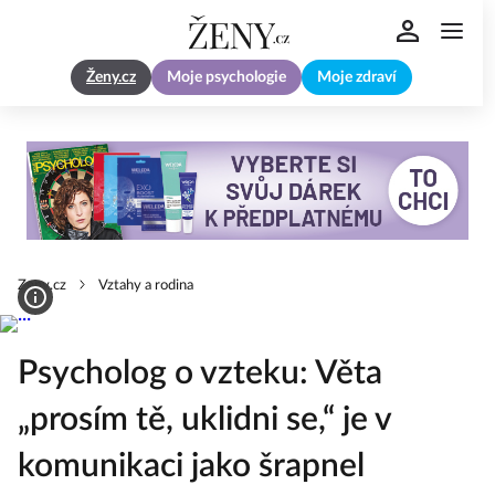
Ženy.cz
Moje psychologie
Moje zdraví
Zeny.cz
Vztahy a rodina
Psycholog o vzteku: Věta
„prosím tě, uklidni se,“ je v
komunikaci jako šrapnel