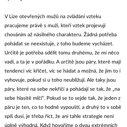
V Lize otevřených mužů na zvládání vzteku
pracujeme právě s muži, kteří vztek projevují
chováním až násilného charakteru. Žádná potřeba
pohádat se neexistuje, z toho budeme vycházet.
Určitě je potřeba sdělit tomu druhému, že mi něco
vadí, a ta je v pořádku. A určitě jsou páry, které mají
tendenci víc křičet, víc se hádat a možná, že jim to i
vyhovuje, pokud si u toho neubližují. Ale taky jsou
páry, které na sebe nekřičí a pohádají se tak, že „na
sebe hlasitě mlčí“. Pokud se to sejde tak, že jeden z
páru je ten, co to hodně vypouští, a druhý to v sobě
spíš dusí, je třeba říct, že ani tahle strategie není
úplně výhodná. Když hovoříme o dvou extrémních