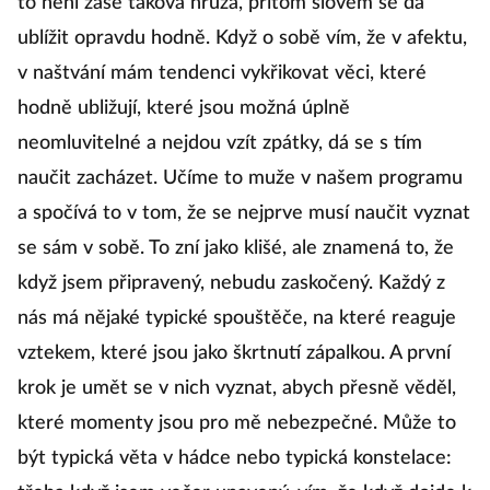
to není zase taková hrůza, přitom slovem se dá
ublížit opravdu hodně. Když o sobě vím, že v afektu,
v naštvání mám tendenci vykřikovat věci, které
hodně ubližují, které jsou možná úplně
neomluvitelné a nejdou vzít zpátky, dá se s tím
naučit zacházet. Učíme to muže v našem programu
a spočívá to v tom, že se nejprve musí naučit vyznat
se sám v sobě. To zní jako klišé, ale znamená to, že
když jsem připravený, nebudu zaskočený. Každý z
nás má nějaké typické spouštěče, na které reaguje
vztekem, které jsou jako škrtnutí zápalkou. A první
krok je umět se v nich vyznat, abych přesně věděl,
které momenty jsou pro mě nebezpečné. Může to
být typická věta v hádce nebo typická konstelace: