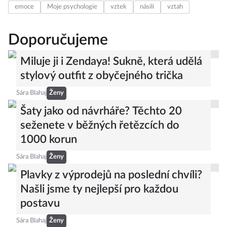
emoce
Moje psychologie
vztek
násilí
vztah
Doporučujeme
Miluje ji i Zendaya! Sukně, která udělá
stylový outfit z obyčejného trička
Sára Blahaj
Ženy
Šaty jako od návrháře? Těchto 20
seženete v běžných řetězcích do
1000 korun
Sára Blahaj
Ženy
Plavky z výprodejů na poslední chvíli?
Našli jsme ty nejlepší pro každou
postavu
Sára Blahaj
Ženy