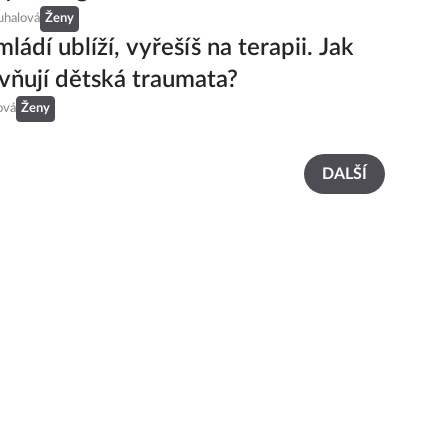
uhalová
Ženy
mládí ublíží, vyřešíš na terapii. Jak
ivňují dětská traumata?
ová
Ženy
DALŠÍ