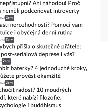
 nepřístupní? Ani náhodou! Proč
 neměli podceňovat introverty
ová
Ženy
pasti nerozhodnosti? Pomoci vám
tuice i obyčejná denní rutina
eová
Ženy
ybych přišla o skutečné přátele:
 post-seriálová deprese i vás?
ná
Ženy
dobít baterky? 4 jednoduché kroky,
ůžete provést okamžitě
ová
Ženy
ochočit radost? 10 moudrých
, které nabízí filozofie,
ychologie i buddhismus