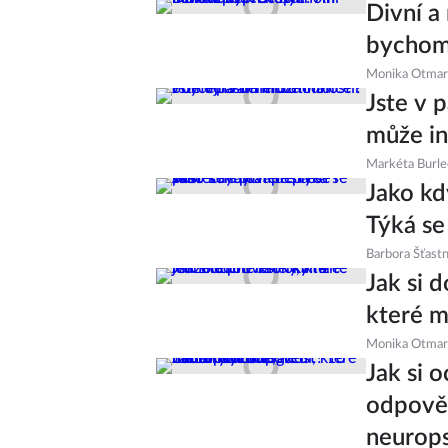
Divní a
bychom
Monika Otmar
Jste v 
může in
Markéta Burl
Jako kd
Týká se
Barbora Šťast
Jak si 
které m
Monika Otmar
Jak si 
odpovědí
neurops