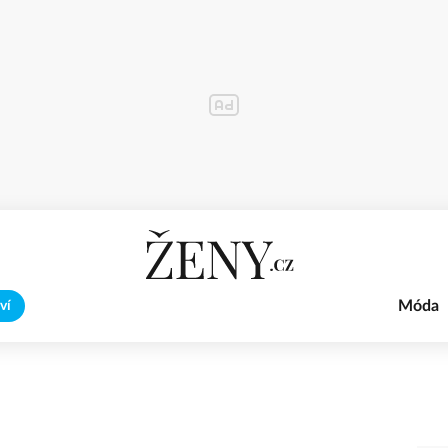
Móda
ví