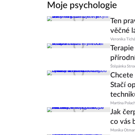
Moje psychologie
Ten pra
věčné l
Veronika Tich
Terapie
přírodn
Štěpánka Stro
Chcete 
Stačí o
technik
Martina Polac
Jak čer
co vás 
Monika Otmar