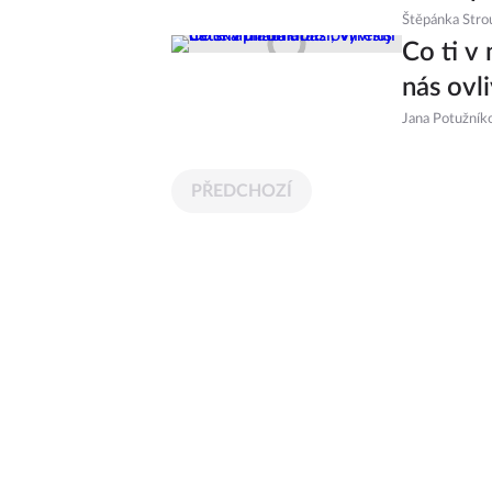
Štěpánka Stro
Co ti v 
nás ovl
Jana Potužník
PŘEDCHOZÍ