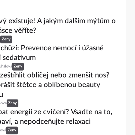
vý existuje! A jakým dalším mýtům o
ásce věříte?
á
Ženy
 chůzí: Prevence nemocí i úžasné
í sedativum
uhalová
Ženy
zeštíhlit obličej nebo zmenšit nos?
prášit štětce a oblíbenou beauty
u
hová
Ženy
pat energii ze cvičení? Vsaďte na to,
baví, a nepodceňujte relaxaci
ová
Ženy