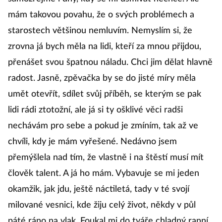
mám takovou povahu, že o svých problémech a
starostech většinou nemluvím. Nemyslím si, že
zrovna já bych měla na lidi, kteří za mnou přijdou,
přenášet svou špatnou náladu. Chci jim dělat hlavně
radost. Jasně, zpěvačka by se do jisté míry měla
umět otevřít, sdílet svůj příběh, se kterým se pak
lidi rádi ztotožní, ale já si ty ošklivé věci radši
nechávám pro sebe a pokud je zmíním, tak až ve
chvíli, kdy je mám vyřešené. Nedávno jsem
přemýšlela nad tím, že vlastně i na štěstí musí mít
člověk talent. A já ho mám. Vybavuje se mi jeden
okamžik, jak jdu, ještě náctiletá, tady v té svojí
milované vesnici, kde žiju celý život, někdy v půl
páté ráno na vlak. Foukal mi do tváře chladný ranní