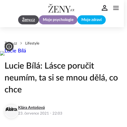
Ženy.cz
Moje psychologie
Moje zdraví
Zeny.cz
Lifestyle
Lucie Bílá: Lásce poručit
neumím, ta si se mnou dělá, co
chce
Klára Antošová
·
23. července 2021
22:03