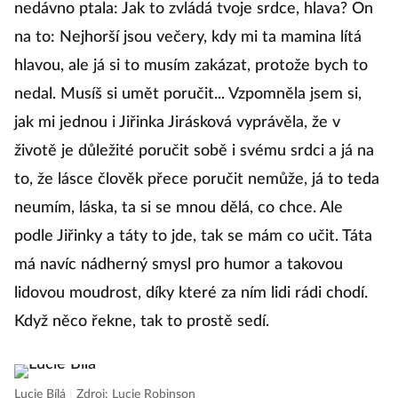
nedávno ptala: Jak to zvládá tvoje srdce, hlava? On
na to: Nejhorší jsou večery, kdy mi ta mamina lítá
hlavou, ale já si to musím zakázat, protože bych to
nedal. Musíš si umět poručit... Vzpomněla jsem si,
jak mi jednou i Jiřinka Jirásková vyprávěla, že v
životě je důležité poručit sobě i svému srdci a já na
to, že lásce člověk přece poručit nemůže, já to teda
neumím, láska, ta si se mnou dělá, co chce. Ale
podle Jiřinky a táty to jde, tak se mám co učit. Táta
má navíc nádherný smysl pro humor a takovou
lidovou moudrost, díky které za ním lidi rádi chodí.
Když něco řekne, tak to prostě sedí.
Lucie Bílá
|
Zdroj: Lucie Robinson