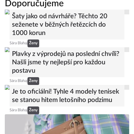
Doporučujeme
Šaty jako od návrháře? Těchto 20
seženete v běžných řetězcích do
1000 korun
Sára Blahaj
Ženy
Plavky z výprodejů na poslední chvíli?
Našli jsme ty nejlepší pro každou
postavu
Sára Blahaj
Ženy
Je to oficiální! Tyhle 4 modely tenisek
se stanou hitem letošního podzimu
Sára Blahaj
Ženy