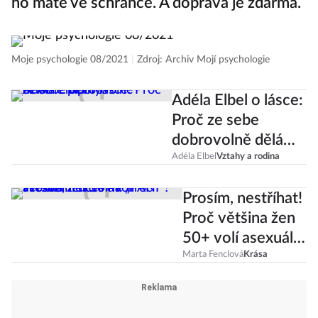
ho máte ve schránce. A doprava je zdarma.
Moje psychologie 08/2021
|
Zdroj: Archiv Mojí psychologie
Adéla Elbel o lásce:
Proč ze sebe
dobrovolně děláme
pipiny?
Adéla Elbel
Vztahy a rodina
Prosím, nestříhat!
Proč většina žen
50+ volí asexuální
účes na „PANI“?
Marta Fenclová
Krása