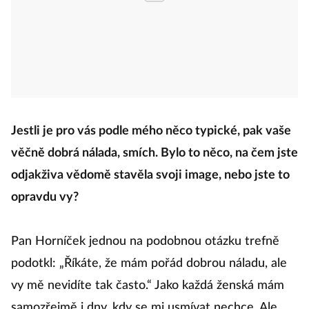
Jestli je pro vás podle mého něco typické, pak vaše
věčně dobrá nálada, smích. Bylo to něco, na čem jste
odjakživa vědomě stavěla svoji image, nebo jste to
opravdu vy?
Pan Horníček jednou na podobnou otázku trefně
podotkl: „Říkáte, že mám pořád dobrou náladu, ale
vy mě nevidíte tak často.“ Jako každá ženská mám
samozřejmě i dny, kdy se mi usmívat nechce. Ale