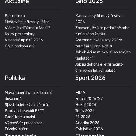
Aktuálně
Léto 2026
Epicentrum
Karlovarský filmový festival
Neštovice: příznaky, léčba
2026
V čem jezdí Yamal a Mesii?
Znamení, že jste potkali někoho
Kvízy pro seniory
z minulého života
Kalendář úplňků 2026
Astronomické úkazy 2026:
Co je bodycount?
zatmění slunce a další
Jak obléci miminko při vysokých
teplotách?
Jak na dokonalé letní mojito
6 lehkých letních salátů
Politika
Sport 2026
Nová superdávka: kdo na ní
MMA
dosáhne?
Fotbal 2026/27
Sjezd sudetských Němců
Hokej 2026
Proč vláda zavádí EET?
Tenis 2026
Padni komu padni
F1 2026
Výpověď z práce vzor
Atletika 2026
Divoký kačer
Cyklistika 2026