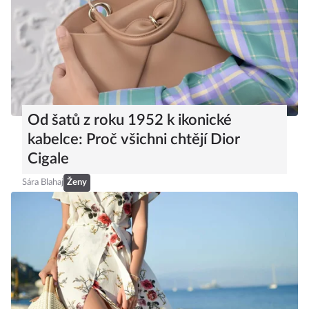
Od šatů z roku 1952 k ikonické
kabelce: Proč všichni chtějí Dior
Cigale
Sára Blahaj
Ženy