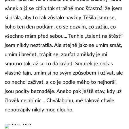
vánek a já se cítila tak strašně moc šťastná, že jsem
si přála, aby to tak zůstalo navždy. Těšila jsem se,
koho ten den potkám, co se dozvím, co zažiju, co
všechno mám před sebou... Tenhle „talent na štěstí“
jsem nikdy neztratila. Ale stejně jako se umím smát,
umím i brečet, trápit se, zoufat a někdy je mi
smutno tak, až se to dá krájet. Smutek je občas
vlastně fajn, umím si ho svým způsobem i užívat, ale
co nechci zažívat, a co je podle mého to nejhorší,
jsou pocity beznaděje. Anebo pak ještě stav, kdy už
člověk necítí nic... Chválabohu, mě takové chvíle
nepotrápily nikdy moc dlouho.