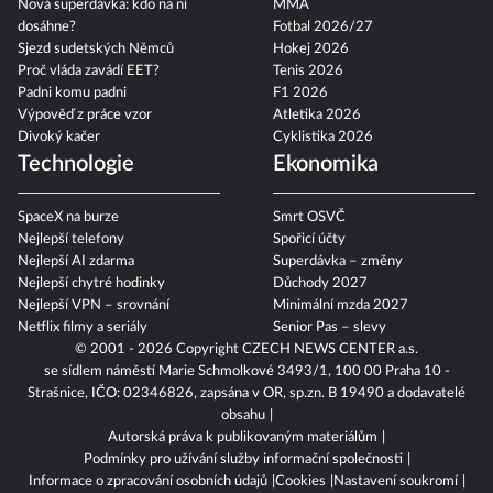
Nová superdávka: kdo na ní
MMA
dosáhne?
Fotbal 2026/27
Sjezd sudetských Němců
Hokej 2026
Proč vláda zavádí EET?
Tenis 2026
Padni komu padni
F1 2026
Výpověď z práce vzor
Atletika 2026
Divoký kačer
Cyklistika 2026
Technologie
Ekonomika
SpaceX na burze
Smrt OSVČ
Nejlepší telefony
Spořicí účty
Nejlepší AI zdarma
Superdávka – změny
Nejlepší chytré hodinky
Důchody 2027
Nejlepší VPN – srovnání
Minimální mzda 2027
Netflix filmy a seriály
Senior Pas – slevy
© 2001 - 2026 Copyright
CZECH NEWS CENTER a.s.
se sídlem náměstí Marie Schmolkové 3493/1, 100 00 Praha 10 -
Strašnice, IČO: 02346826, zapsána v OR, sp.zn. B 19490 a dodavatelé
obsahu
Autorská práva k publikovaným materiálům
Podmínky pro užívání služby informační společnosti
Informace o zpracování osobních údajů
Cookies
Nastavení soukromí