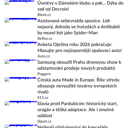
Úsměvy v Dámském klubu a pak… Dýka do
zad od Decroix!
Blesk.cz
Asistovaná sebevražda opozice. Lídr
nejasný, dohoda ve hvězdách a Antibabiš
by musel být jako Spider-Man
Reflex.cz
Anketa Ojetina roku 2026 pokračuje:
Hlasujte pro nejúspornější spalovací auto!
Auto.cz
Samsung okouzlil Prahu dronovou show k
odstartování prodeje nových produktů
Poggers
Čínská auta Made in Europe. Říše středu
obsazuje nevyužité továrny evropských
rivalů
E15.cz
Slavia proti Pardubicím: historický start,
uragán a těžká adaptace. Ale i smutná
událost
iSport.cz
Nejlepší příslušenství do kanceláře.