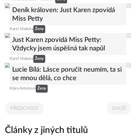
Deník královen: Just Karen zpovídá
Miss Petty
Karel Vladyka
Ženy
Just Karen zpovídá Miss Petty:
Vždycky jsem úspěšná tak napůl
Karel Vladyka
Ženy
Lucie Bílá: Lásce poručit neumím, ta si
se mnou dělá, co chce
Klára Antošová
Ženy
PŘEDCHOZÍ
DALŠÍ
Články z jiných titulů