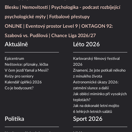
Blesku
Nemovitosti
Psychologika - podcast rozbíjející
psychologické mýty
Fotbalové přestupy
ONLINE
Eventový prostor Level 9
OKTAGON 92:
Szabová vs. Pudilová
Chance Liga 2026/27
Aktuálně
Léto 2026
Epicentrum
Karlovarský filmový festival
Neštovice: příznaky, léčba
2026
V čem jezdí Yamal a Mesii?
Znamení, že jste potkali někoho
Kvízy pro seniory
z minulého života
Kalendář úplňků 2026
Astronomické úkazy 2026:
Co je bodycount?
zatmění slunce a další
Jak obléci miminko při vysokých
teplotách?
Jak na dokonalé letní mojito
6 lehkých letních salátů
Politika
Sport 2026