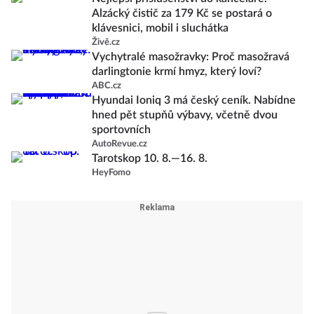
Alzácký čistič za 179 Kč se postará o
klávesnici, mobil i sluchátka
Živě.cz
Vychytralé masožravky: Proč masožravá
darlingtonie krmí hmyz, který loví?
ABC.cz
Hyundai Ioniq 3 má český ceník. Nabídne
hned pět stupňů výbavy, včetně dvou
sportovních
AutoRevue.cz
Tarotskop 10. 8.—16. 8.
HeyFomo