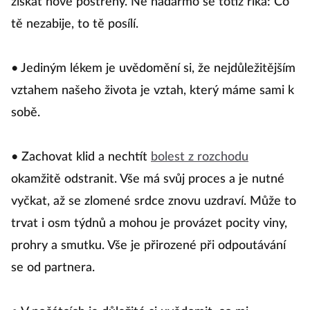
získat nové postřehy. Ne nadarmo se totiž říká: Co
tě nezabije, to tě posílí.
• Jediným lékem je uvědomění si, že nejdůležitějším
vztahem našeho života je vztah, který máme sami k
sobě.
• Zachovat klid a nechtít
bolest z rozchodu
okamžitě odstranit. Vše má svůj proces a je nutné
vyčkat, až se zlomené srdce znovu uzdraví. Může to
trvat i osm týdnů a mohou je provázet pocity viny,
prohry a smutku. Vše je přirozené při odpoutávání
se od partnera.