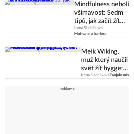
Mindfulness neboli
všímavost: Sedm
tipů, jak začít žít
tady a teď
Irena Sládečková
Motivace a kariéra
Meik Wiking,
muž který naučil
svět žít hygge:
Jak se měří
Irena Sládečková
Zaujalo nás
štěstí a jak si
stojí Češi?