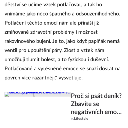
dětství se učíme vztek potlačovat, a tak ho
vnímáme jako něco špatného a odsouzeníhodného.
Potlačení těchto emocí nám ale přináší již
zmiňované zdravotní problémy i možnost
rakovinového bujení. Je to, jako když papiňák nemá
ventil pro upouštění páry. Zlost a vztek nám
umožňují tlumit bolest, a to fyzickou i duševní.
Potlačované a vytěsněné emoce se snaží dostat na
povrch více razantněji," vysvětluje.
Proč si psát deník?
Zbavíte se
negativních emocí
a uleví se vám!
rc
Lifestyle