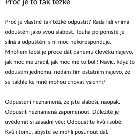
Proč je to tak těžké
Proč je vlastně tak těžké odpustit? Řada lidí vnímá
odpuštění jako svou slabost. Touha po pomstě je
silná a odpuštění s ní moc nekoresponduje.
Mnohem lepší je přece dát danému člověku najevo,
jak moc mě zradil, jak moc mě to bolí! Navíc, když to
odpustím jednomu, nedám tím ostatním najevo, že
se takhle ke mně mohou chovat všichni?
Odpuštění neznamená, že jste slaboši, naopak.
Odpustit neznamená zapomenout. Důležité je
uvědomit si zásadní věc: Odpouštíte kvůli sobě.
Kvůli tomu, abyste se mohli posunout dál.