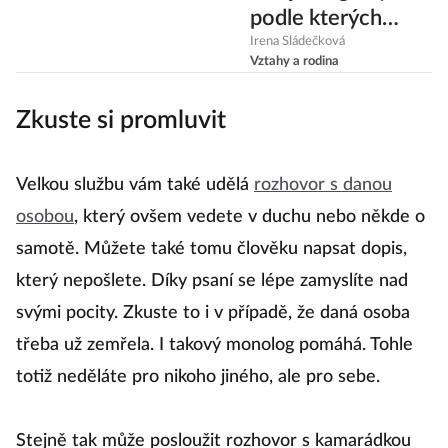
podle kterých
budete mít jasno
Irena Sládečková
Vztahy a rodina
Zkuste si promluvit
Velkou službu vám také udělá
rozhovor s danou
osobou
, který ovšem vedete v duchu nebo někde o
samotě. Můžete také tomu člověku napsat dopis,
který nepošlete. Díky psaní se lépe zamyslíte nad
svými pocity. Zkuste to i v případě, že daná osoba
třeba už zemřela. I takový monolog pomáhá. Tohle
totiž neděláte pro nikoho jiného, ale pro sebe.
Stejně tak může posloužit rozhovor s kamarádkou