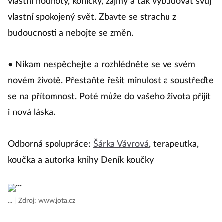
vlastní hodnoty, koníčky, zájmy a tak vybudovat svůj
vlastní spokojený svět. Zbavte se strachu z
budoucnosti a nebojte se změn.
• Nikam nespěchejte a rozhlédněte se ve svém
novém životě. Přestaňte řešit minulost a soustřeďte
se na přítomnost. Poté může do vašeho života přijít
i nová láska.
Odborná spolupráce:
Šárka Vávrová
, terapeutka,
koučka a autorka knihy Deník koučky
...
|
Zdroj: www.jota.cz