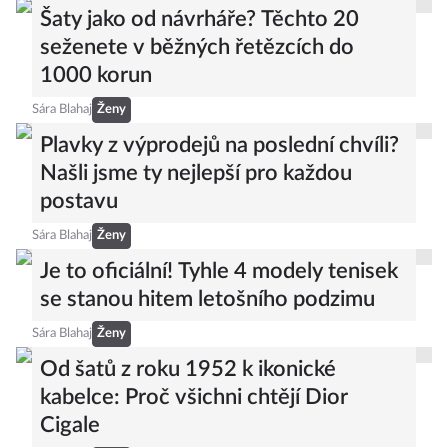
Šaty jako od návrháře? Těchto 20
seženete v běžných řetězcích do
1000 korun
Sára Blahaj
Ženy
Plavky z výprodejů na poslední chvíli?
Našli jsme ty nejlepší pro každou
postavu
Sára Blahaj
Ženy
Je to oficiální! Tyhle 4 modely tenisek
se stanou hitem letošního podzimu
Sára Blahaj
Ženy
Od šatů z roku 1952 k ikonické
kabelce: Proč všichni chtějí Dior
Cigale