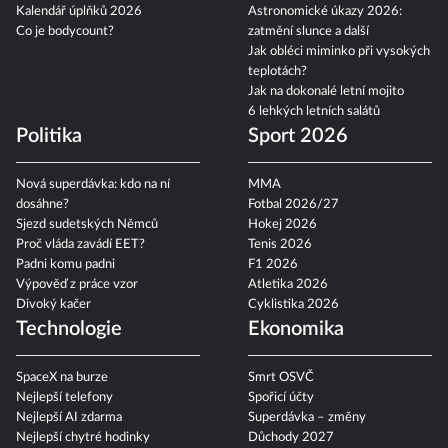
Kalendář úplňků 2026
Astronomické úkazy 2026:
Co je bodycount?
zatmění slunce a další
Jak obléci miminko při vysokých
teplotách?
Jak na dokonalé letní mojito
6 lehkých letních salátů
Politika
Sport 2026
Nová superdávka: kdo na ní
MMA
dosáhne?
Fotbal 2026/27
Sjezd sudetských Němců
Hokej 2026
Proč vláda zavádí EET?
Tenis 2026
Padni komu padni
F1 2026
Výpověď z práce vzor
Atletika 2026
Divoký kačer
Cyklistika 2026
Technologie
Ekonomika
SpaceX na burze
Smrt OSVČ
Nejlepší telefony
Spořicí účty
Nejlepší AI zdarma
Superdávka – změny
Nejlepší chytré hodinky
Důchody 2027