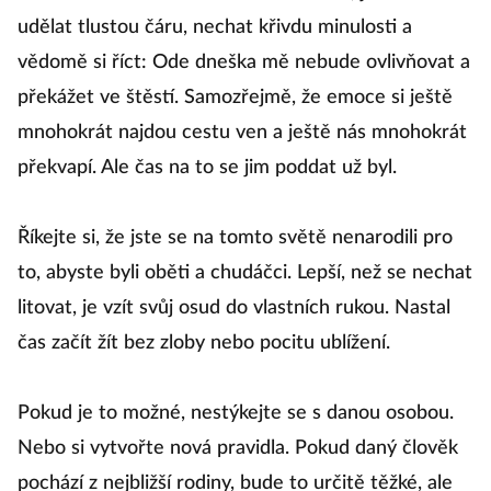
udělat tlustou čáru, nechat křivdu minulosti a
vědomě si říct: Ode dneška mě nebude ovlivňovat a
překážet ve štěstí. Samozřejmě, že emoce si ještě
mnohokrát najdou cestu ven a ještě nás mnohokrát
překvapí. Ale čas na to se jim poddat už byl.
Říkejte si, že jste se na tomto světě nenarodili pro
to, abyste byli oběti a chudáčci. Lepší, než se nechat
litovat, je vzít svůj osud do vlastních rukou. Nastal
čas začít žít bez zloby nebo pocitu ublížení.
Pokud je to možné, nestýkejte se s danou osobou.
Nebo si vytvořte nová pravidla. Pokud daný člověk
pochází z nejbližší rodiny, bude to určitě těžké, ale