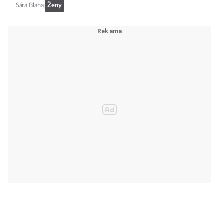
Sára Blahaj
Ženy