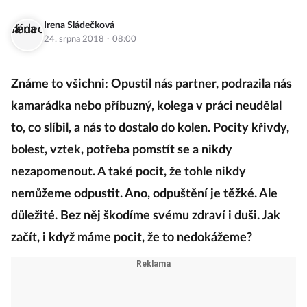
Irena Sládečková
·
24. srpna 2018
08:00
Známe to všichni: Opustil nás partner, podrazila nás
kamarádka nebo příbuzný, kolega v práci neudělal
to, co slíbil, a nás to dostalo do kolen. Pocity křivdy,
bolest, vztek, potřeba pomstít se a nikdy
nezapomenout. A také pocit, že tohle nikdy
nemůžeme odpustit. Ano, odpuštění je těžké. Ale
důležité. Bez něj škodíme svému zdraví i duši. Jak
začít, i když máme pocit, že to nedokážeme?