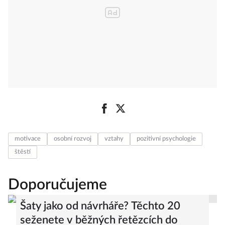
motivace
osobní rozvoj
vztahy
pozitivní psychologie
štěstí
Doporučujeme
Šaty jako od návrháře? Těchto 20
seženete v běžných řetězcích do