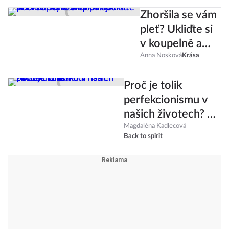
Zhoršila se vám
pleť? Ukliďte si
v koupelně a
inspirujte se
Anna Nosková
Krása
péčí ve stylu
Proč je tolik
Skandinávek
perfekcionismu v
našich životech? A
škodí nám?
Magdaléna Kadlecová
Back to spirit