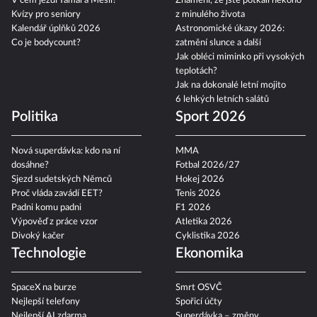
V čem jezdí Yamal a Mesii?
Znamení, že jste potkali někoho
Kvízy pro seniory
z minulého života
Kalendář úplňků 2026
Astronomické úkazy 2026:
Co je bodycount?
zatmění slunce a další
Jak obléci miminko při vysokých
teplotách?
Jak na dokonalé letní mojito
6 lehkých letních salátů
Politika
Sport 2026
Nová superdávka: kdo na ní
MMA
dosáhne?
Fotbal 2026/27
Sjezd sudetských Němců
Hokej 2026
Proč vláda zavádí EET?
Tenis 2026
Padni komu padni
F1 2026
Výpověď z práce vzor
Atletika 2026
Divoký kačer
Cyklistika 2026
Technologie
Ekonomika
SpaceX na burze
Smrt OSVČ
Nejlepší telefony
Spořicí účty
Nejlepší AI zdarma
Superdávka – změny