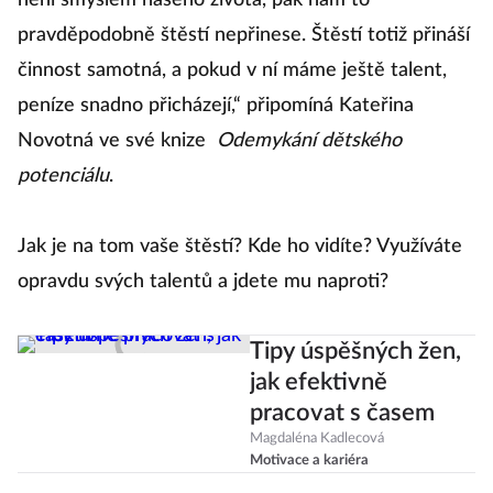
není smyslem našeho života, pak nám to
pravděpodobně štěstí nepřinese. Štěstí totiž přináší
činnost samotná, a pokud v ní máme ještě talent,
peníze snadno přicházejí,“ připomíná Kateřina
Novotná ve své knize
Odemykání dětského
potenciálu
.
Jak je na tom vaše štěstí? Kde ho vidíte? Využíváte
opravdu svých talentů a jdete mu naproti?
Tipy úspěšných žen,
jak efektivně
pracovat s časem
Magdaléna Kadlecová
Motivace a kariéra