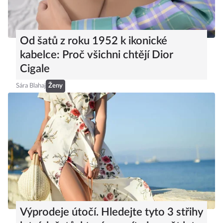
Od šatů z roku 1952 k ikonické
kabelce: Proč všichni chtějí Dior
Cigale
Sára Blahaj
Ženy
Výprodeje útočí. Hledejte tyto 3 střihy