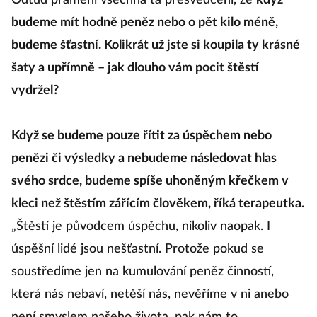
Odtud pramení všechna ta přesvědčení, že
když
budeme mít hodně peněz nebo o pět kilo méně,
budeme šťastní. Kolikrát už jste si koupila ty krásné
šaty a upřímně – jak dlouho vám pocit štěstí
vydržel?
Když se budeme pouze řítit za úspěchem nebo
penězi či výsledky a nebudeme následovat hlas
svého srdce, budeme spíše uhoněným křečkem v
kleci než štěstím zářícím člověkem, říká terapeutka.
„Štěstí je původcem úspěchu, nikoliv naopak. I
úspěšní lidé jsou nešťastní. Protože pokud se
soustředíme jen na kumulování peněz činností,
která nás nebaví, netěší nás, nevěříme v ni anebo