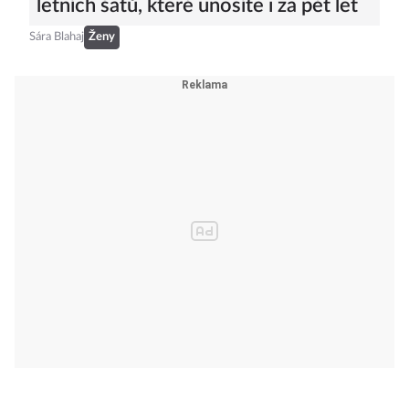
letních šatů, které unosíte i za pět let
Sára Blahaj
Ženy