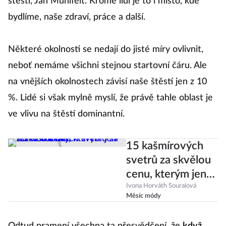
štěstí, Jan Mühlfeit. Kromě lidí je to i místo, kde
bydlíme, naše zdraví, práce a další.
Některé okolnosti se nedají do jisté míry ovlivnit,
neboť nemáme všichni stejnou startovní čáru. Ale
na vnějších okolnostech závisí naše štěstí jen z 10
%. Lidé si však mylně myslí, že právě tahle oblast je
ve vlivu na štěstí dominantní.
15 kašmírových
svetrů za skvělou
cenu, kterým jen
těžko odoláte
Ivona Horváth Souralová
Měsíc módy