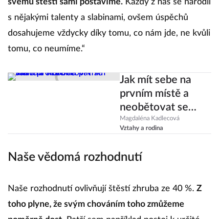
svému štěstí sami postavíme.
Každý z nás se narodil
s nějakými talenty a slabinami, ovšem úspěchů
dosahujeme vždycky díky tomu, co nám jde, ne kvůli
tomu, co neumíme.“
Jak mít sebe na
prvním místě a
neobětovat se
stále pro druhé
Magdaléna Kadlecová
Vztahy a rodina
Naše vědomá rozhodnutí
Naše rozhodnutí ovlivňují štěstí zhruba ze 40 %.
Z
toho plyne, že svým chováním toho zmůžeme