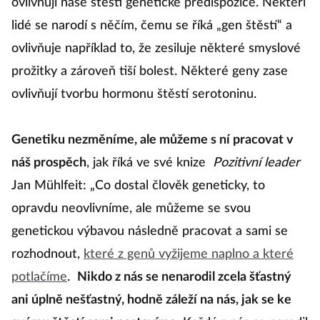
ovlivňují naše štěstí genetické predispozice. Někteří
lidé se narodí s něčím, čemu se říká „gen štěstí“ a
ovlivňuje například to, že zesiluje některé smyslové
prožitky a zároveň tiší bolest. Některé geny zase
ovlivňují tvorbu hormonu štěstí serotoninu.
Genetiku nezměníme, ale můžeme s ní pracovat v
náš prospěch
, jak říká ve své knize
Pozitivní leader
Jan Mühlfeit: „Co dostal člověk geneticky, to
opravdu neovlivníme, ale můžeme se svou
genetickou výbavou následně pracovat a sami se
rozhodnout,
které z genů vyžijeme naplno a které
potlačíme
.
Nikdo z nás se nenarodil zcela šťastný
ani úplně nešťastný, hodně záleží na nás, jak se ke