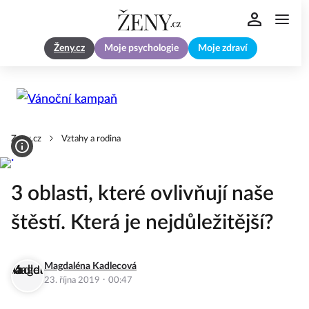
Ženy.cz
Moje psychologie
Moje zdraví
Zeny.cz
Vztahy a rodina
3 oblasti, které ovlivňují naše
štěstí. Která je nejdůležitější?
Magdaléna Kadlecová
·
23. října 2019
00:47