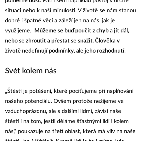
poměrně dost.
Patří sem například postoj k určité
situaci nebo k naší minulosti. V životě se nám stanou
dobré i špatné věci a záleží jen na nás, jak je
využijeme.
Můžeme se buď poučit z chyb a jít dál,
nebo se zhroutit a přestat se snažit. Člověka v
životě nedefinují podmínky, ale jeho rozhodnutí
.
Svět kolem nás
„Štěstí je potěšení, které pociťujeme při naplňování
našeho potenciálu. Ovšem protože nežijeme ve
vzduchoprázdnu, ale s dalšími lidmi, závisí naše
štěstí i na tom, jestli děláme šťastnými lidi i kolem
nás,“ poukazuje na třetí oblast, která má vliv na naše