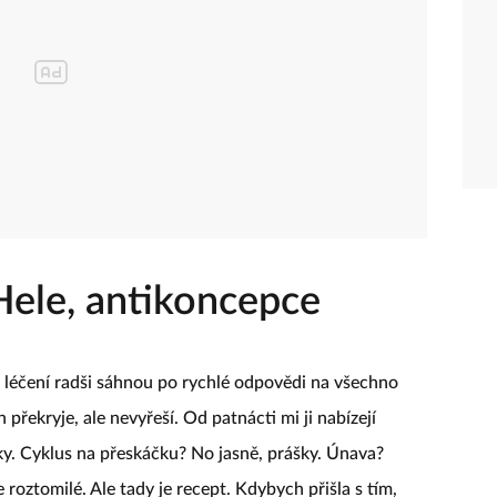
Hele, antikoncepce
 léčení radši sáhnou po rychlé odpovědi na všechno
překryje, ale nevyřeší. Od patnácti mi ji nabízejí
ky. Cyklus na přeskáčku? No jasně, prášky. Únava?
e roztomilé. Ale tady je recept. Kdybych přišla s tím,