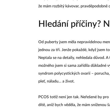
že mám rozbitý kávovar, pravděpodobně d
Hledání příčiny? 
Od puberty jsem měla nepravidelnou menst
jednou za tři. Jenže pokaždé, když jsem to
Neptala se na detaily, nehledala důvod. A
možného jsem si sama zařídila důkladné vy
syndrom polycystických ovarií – porucha, k
pleť, náladu… a život.
PCOS totiž není jen tak. Neřešené by pro
dítě, aniž bych věděla, že mám sníženou ša