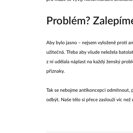
Problém? Zalepím
Aby bylo jasno – nejsem vyloženě proti a
užitečná. Třeba aby všude neležela batola
z ní udělala náplast na každý ženský prob
příznaky.
Tak se nebojme antikoncepci odmítnout, p
odbýt. Naše tělo si přece zaslouží víc než 