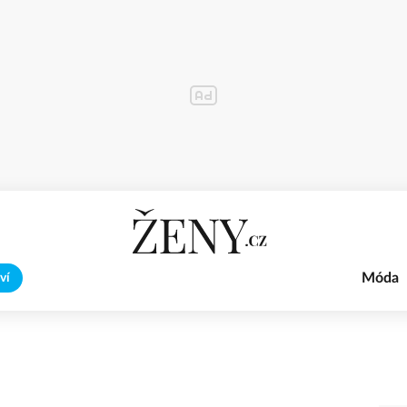
Móda
ví