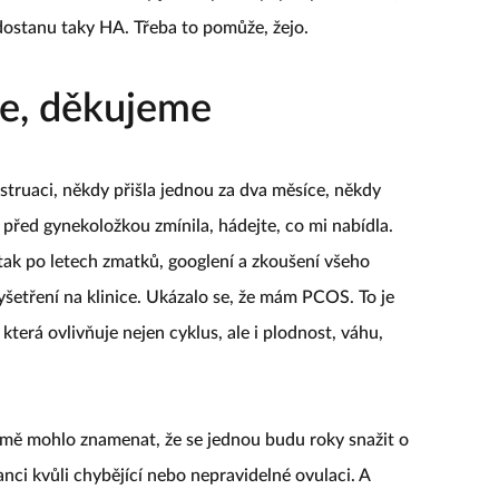
ostanu taky HA. Třeba to pomůže, žejo.
Ne, děkujeme
ruaci, někdy přišla jednou za dva měsíce, někdy
 před gynekoložkou zmínila, hádejte, co mi nabídla.
 tak po letech zmatků, googlení a zkoušení všeho
šetření na klinice. Ukázalo se, že mám PCOS. To je
terá ovlivňuje nejen cyklus, ale i plodnost, váhu,
 mě mohlo znamenat, že se jednou budu roky snažit o
nci kvůli chybějící nebo nepravidelné ovulaci. A