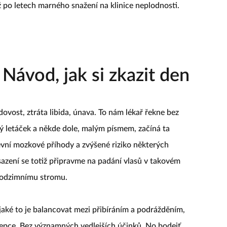
až po letech marného snažení na klinice neplodnosti.
 Návod, jak si zkazit den
ovost, ztráta libida, únava. To nám lékař řekne bez
ý letáček a někde dole, malým písmem, začíná ta
évní mozkové příhody a zvýšené riziko některých
sazení se totiž připravme na padání vlasů v takovém
podzimnímu stromu.
 jaké to je balancovat mezi přibíráním a podrážděním,
epce. Bez významných vedlejších účinků. No bodejť.