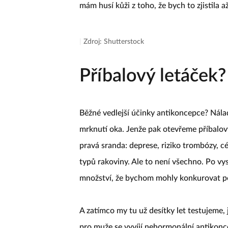
mám husí kůži z toho, že bych to zjistila 
|
Zdroj: Shutterstock
Příbalový letáček?
Běžné vedlejší účinky antikoncepce? Nálad
mrknutí oka. Jenže pak otevřeme příbalov
pravá sranda: deprese, riziko trombózy, c
typů rakoviny. Ale to není všechno. Po vy
množství, že bychom mohly konkurovat 
A zatímco my tu už desítky let testujeme,
pro muže se vyvíjí nehormonální antikonc