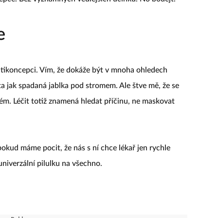
e
ntikoncepci. Vím, že dokáže být v mnoha ohledech
ta jak spadaná jablka pod stromem. Ale štve mě, že se
lém. Léčit totiž znamená hledat příčinu, ne maskovat
okud máme pocit, že nás s ní chce lékař jen rychle
univerzální pilulku na všechno.