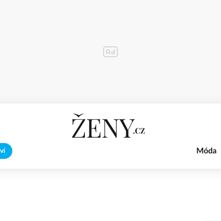
Móda
ví