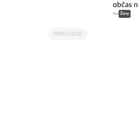
občas 
tim
Ženy
PŘEDCHOZÍ