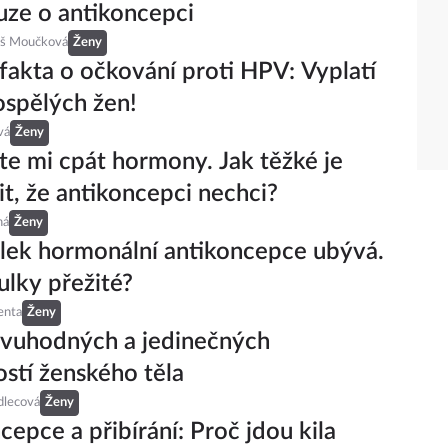
uze o antikoncepci
eš Moučková
Ženy
fakta o očkování proti HPV: Vyplatí
dospělých žen!
vá
Ženy
te mi cpát hormony. Jak těžké je
t, že antikoncepci nechci?
ná
Ženy
lek hormonální antikoncepce ubývá.
ulky přežité?
enta
Ženy
ivuhodných a jedinečných
stí ženského těla
dlecová
Ženy
cepce a přibírání: Proč jdou kila