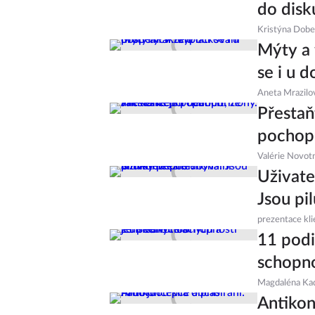
do disk
Kristýna Dob
Mýty a 
se i u 
Aneta Mrazilo
Přestaň
pochopi
Valérie Novot
Uživate
Jsou pil
prezentace kli
11 pod
schopno
Magdaléna Ka
Antikon