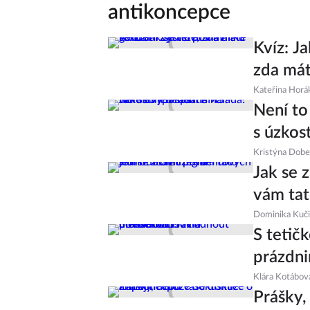
antikoncepce
Kvíz: Ja
zda mát
Kateřina Horá
Není to
s úzko
Kristýna Dob
Jak se 
vám tat
Dominika Kuč
S tetič
prázdni
Klára Kotábov
Prášky