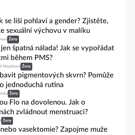
k se liší pohlaví a gender? Zjistěte,
e sexuální výchovu v malíku
ková
Ženy
 jen špatná nálada! Jak se vypořádat
stmi během PMS?
eš Moučková
Ženy
zbavit pigmentových skvrn? Pomůže
o jednoduchá rutina
inská
Ženy
kou Flo na dovolenou. Jak o
nách zvládnout menstruaci?
á
Ženy
, nebo vasektomie? Zapojme muže