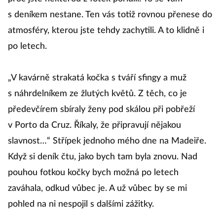
s deníkem nestane. Ten vás totiž rovnou přenese do
atmosféry, kterou jste tehdy zachytili. A to klidně i
po letech.
„V kavárně strakatá kočka s tváří sfingy a muž
s náhrdelníkem ze žlutých květů. Z těch, co je
předevčírem sbíraly ženy pod skálou při pobřeží
v Porto da Cruz. Říkaly, že připravují nějakou
slavnost…“ Střípek jednoho mého dne na Madeiře.
Když si deník čtu, jako bych tam byla znovu. Nad
pouhou fotkou kočky bych možná po letech
zaváhala, odkud vůbec je. A už vůbec by se mi
pohled na ni nespojil s dalšími zážitky.