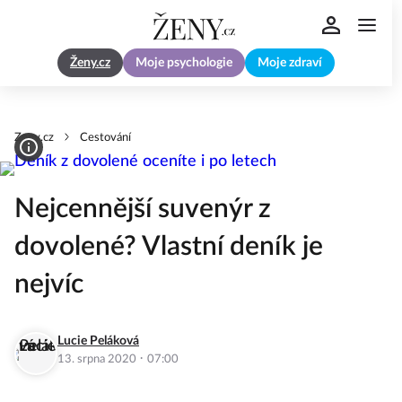
Ženy.cz
Moje psychologie
Moje zdraví
Zeny.cz
Cestování
Nejcennější suvenýr z
dovolené? Vlastní deník je
nejvíc
Lucie Peláková
·
13. srpna 2020
07:00