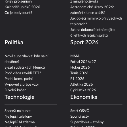
Kvízy pro seniory
z minulého života
Kalendář úplňků 2026
Astronomické úkazy 2026:
Co je bodycount?
zatmění slunce a další
Jak obléci miminko při vysokých
teplotách?
Jak na dokonalé letní mojito
6 lehkých letních salátů
Politika
Sport 2026
Nová superdávka: kdo na ní
MMA
dosáhne?
Fotbal 2026/27
Sjezd sudetských Němců
Hokej 2026
Proč vláda zavádí EET?
Tenis 2026
Padni komu padni
F1 2026
Výpověď z práce vzor
Atletika 2026
Divoký kačer
Cyklistika 2026
Technologie
Ekonomika
SpaceX na burze
Smrt OSVČ
Nejlepší telefony
Spořicí účty
Nejlepší AI zdarma
Superdávka – změny