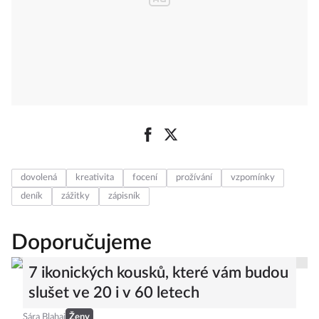
dovolená
kreativita
focení
prožívání
vzpomínky
deník
zážitky
zápisník
Doporučujeme
7 ikonických kousků, které vám budou
slušet ve 20 i v 60 letech
Sára Blahaj
Ženy