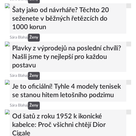
Šaty jako od návrháře? Těchto 20
seženete v běžných řetězcích do
1000 korun
Sára Blahaj
Ženy
Plavky z výprodejů na poslední chvíli?
Našli jsme ty nejlepší pro každou
postavu
Sára Blahaj
Ženy
Je to oficiální! Tyhle 4 modely tenisek
se stanou hitem letošního podzimu
Sára Blahaj
Ženy
Od šatů z roku 1952 k ikonické
kabelce: Proč všichni chtějí Dior
Cigale