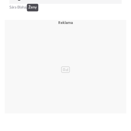
Sára Blahaj
Ženy