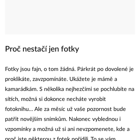
Proč nestačí jen fotky
Fotky jsou fajn, o tom žádná. Párkrát po dovolené je
proklikáte, zavzpomínáte. Ukážete je mámě a
kamarádkám. S několika nejhezčími se pochlubíte na
sítích, možná si dokonce necháte vyrobit
fotoknihu… Ale za měsíc už vaše pozornost bude
patřit novějším snímkům. Nakonec vyblednou i
vzpomínky a možná už si ani nevzpomenete, kde a
proč jste některou z fotek pořídili. To se vám