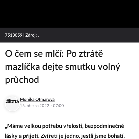
7513059
| Zdroj: .
O čem se mlčí: Po ztrátě
mazlíčka dejte smutku volný
průchod
Monika Otmarová
·
16. března 2022
07:00
„Máme velkou potřebu vřelosti, bezpodmínečné
lásky a přijetí. Zvířeti je jedno, jestli jsme bohatí,