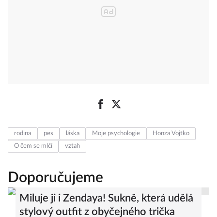
rodina
pes
láska
Moje psychologie
Honza Vojtko
O čem se mlčí
vztah
Doporučujeme
Miluje ji i Zendaya! Sukně, která udělá
stylový outfit z obyčejného trička