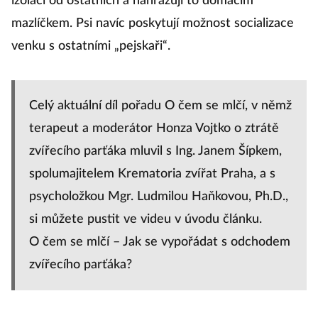
izolaci od ostatních a nahrazují to domácím
mazlíčkem. Psi navíc poskytují možnost socializace
venku s ostatními „pejskaři“.
Celý aktuální díl pořadu O čem se mlčí, v němž
terapeut a moderátor Honza Vojtko o ztrátě
zvířecího parťáka mluvil s Ing. Janem Šípkem,
spolumajitelem Krematoria zvířat Praha, a s
psycholožkou Mgr. Ludmilou Haňkovou, Ph.D.,
si můžete pustit ve videu v úvodu článku.
O čem se mlčí – Jak se vypořádat s odchodem
zvířecího parťáka?