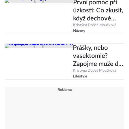
První pomoc při
úzkosti: Co zkusit,
když dechové
cvičení
Kristýna Dobeš Moučková
Názory
nefunguje?
Prášky, nebo
vasektomie?
Zapojme muže do
diskuze o
Kristýna Dobeš Moučková
Lifestyle
antikoncepci