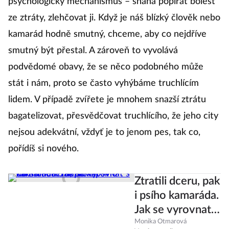
psychologický mechanismus – snaha popírat bolest
ze ztráty, zlehčovat ji. Když je náš blízký člověk nebo
kamarád hodně smutný, chceme, aby co nejdříve
smutný být přestal. A zároveň to vyvolává
podvědomé obavy, že se něco podobného může
stát i nám, proto se často vyhýbáme truchlícím
lidem. V případě zvířete je mnohem snazší ztrátu
bagatelizovat, přesvědčovat truchlícího, že jeho city
nejsou adekvátní, vždyť je to jenom pes, tak co,
pořídíš si nového.
Ztratili dceru, pak
i psího kamaráda.
Jak se vyrovnat s
odchodem
Monika Otmarová