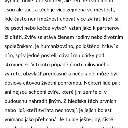
vybírají nové. Cítí smutek, ale ten netrvá dlouho.
Jsou ale tací, a těch je více zejména ve městech,
kde často není možnost chovat více zvířat, kteří si
ke psovi nebo kočce vytvoří vztah jako k partnerovi
či dítěti. Zvíře se stává členem rodiny nebo životním
společníkem, je humanizováno, polidštěno. Mluví s
ním, spí v jedné posteli, dávají mu dárky pod
stromeček. V tomto případě úmrtí milovaného
zvířete, obzvlášť předčasné a nečekané, může být
doslova citovou životní pohromou. Někteří lidé pak
ani nejsou schopni zvíře, které jim zemřelo, v
budoucnu nahradit jiným. Z hlediska těch prvních
nebo lidí, kteří zvířata nechovají, je jejich bolest
vnímána jako přehnaná. Je tu ale ještě jiný, čistě