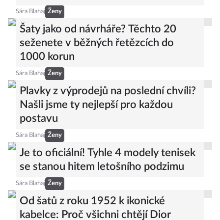
Sára Blahaj
Ženy
Šaty jako od návrháře? Těchto 20
seženete v běžných řetězcích do
1000 korun
Sára Blahaj
Ženy
Plavky z výprodejů na poslední chvíli?
Našli jsme ty nejlepší pro každou
postavu
Sára Blahaj
Ženy
Je to oficiální! Tyhle 4 modely tenisek
se stanou hitem letošního podzimu
Sára Blahaj
Ženy
Od šatů z roku 1952 k ikonické
kabelce: Proč všichni chtějí Dior