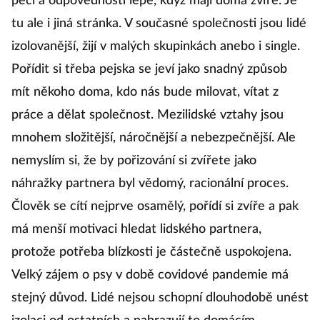
péči a odpovědnosti lépe, když mají doma zvíře. Je
tu ale i jiná stránka. V současné společnosti jsou lidé
izolovanější, žijí v malých skupinkách anebo i single.
Pořídit si třeba pejska se jeví jako snadný způsob
mít někoho doma, kdo nás bude milovat, vítat z
práce a dělat společnost. Mezilidské vztahy jsou
mnohem složitější, náročnější a nebezpečnější. Ale
nemyslím si, že by pořizování si zvířete jako
náhražky partnera byl vědomý, racionální proces.
Člověk se cítí nejprve osamělý, pořídí si zvíře a pak
má menší motivaci hledat lidského partnera,
protože potřeba blízkosti je částečně uspokojena.
Velký zájem o psy v době covidové pandemie má
stejný důvod. Lidé nejsou schopní dlouhodobě unést