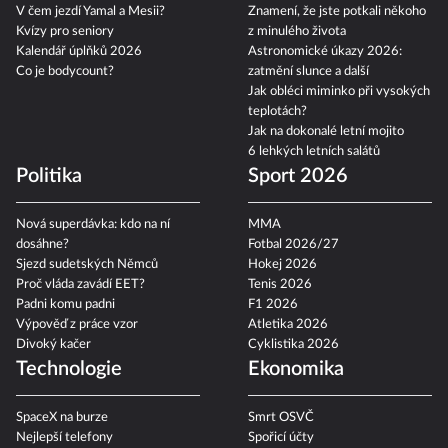
V čem jezdí Yamal a Mesii?
Znamení, že jste potkali někoho
Kvízy pro seniory
z minulého života
Kalendář úplňků 2026
Astronomické úkazy 2026:
Co je bodycount?
zatmění slunce a další
Jak obléci miminko při vysokých
teplotách?
Jak na dokonalé letní mojito
6 lehkých letních salátů
Politika
Sport 2026
Nová superdávka: kdo na ní
MMA
dosáhne?
Fotbal 2026/27
Sjezd sudetských Němců
Hokej 2026
Proč vláda zavádí EET?
Tenis 2026
Padni komu padni
F1 2026
Výpověď z práce vzor
Atletika 2026
Divoký kačer
Cyklistika 2026
Technologie
Ekonomika
SpaceX na burze
Smrt OSVČ
Nejlepší telefony
Spořicí účty