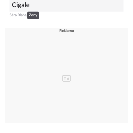
Cigale
Sára Blahaj
Ženy