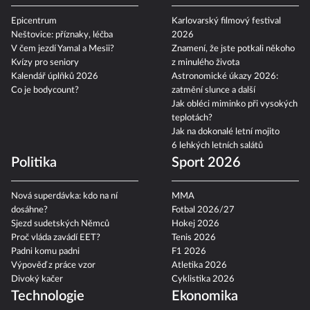
Epicentrum
Karlovarský filmový festival
Neštovice: příznaky, léčba
2026
V čem jezdí Yamal a Mesii?
Znamení, že jste potkali někoho
Kvízy pro seniory
z minulého života
Kalendář úplňků 2026
Astronomické úkazy 2026:
Co je bodycount?
zatmění slunce a další
Jak obléci miminko při vysokých
teplotách?
Jak na dokonalé letní mojito
6 lehkých letních salátů
Politika
Sport 2026
Nová superdávka: kdo na ní
MMA
dosáhne?
Fotbal 2026/27
Sjezd sudetských Němců
Hokej 2026
Proč vláda zavádí EET?
Tenis 2026
Padni komu padni
F1 2026
Výpověď z práce vzor
Atletika 2026
Divoký kačer
Cyklistika 2026
Technologie
Ekonomika