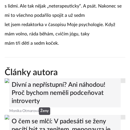
s lidmi. Ale tak nějak „neterapeuticky“. A psát. Nakonec se
mi to všechno podařilo spojit a už sedm
let jsem redaktorka v časopisu Moje psychologie. Když
mám volno, ráda běhám, cvičím jógu, taky
mám tři děti a sedm koček.
Články autora
Divní a nepřístupní? Ani náhodou!
Proč bychom neměli podceňovat
introverty
Monika Otmarová
Ženy
O čem se mlčí: V padesáti se ženy
necítí být za zenitem, menopauza je