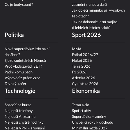
Co je bodycount?
zatmění slunce a další
Jak obléci miminko při vysokých
teplotách?
Jak na dokonalé letní mojito
6 lehkých letních salátů
Politika
Sport 2026
Nová superdávka: kdo na ní
MMA
dosáhne?
Fotbal 2026/27
Sjezd sudetských Němců
Hokej 2026
Proč vláda zavádí EET?
Tenis 2026
Padni komu padni
F1 2026
Výpověď z práce vzor
Atletika 2026
Divoký kačer
Cyklistika 2026
Technologie
Ekonomika
SpaceX na burze
Temu a clo
Nejlepší telefony
Spořicí účty
Nejlepší AI zdarma
Superdávka – změny
Nejlepší chytré hodinky
Chybějící roky k důchodu
Nejlepší VPN – srovnání
Minimální mzda 2027