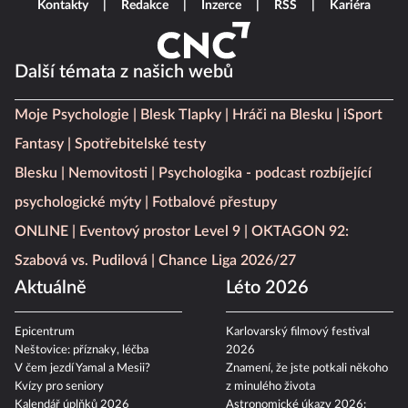
Kontakty
Redakce
Inzerce
RSS
Kariéra
Další témata z našich webů
Moje Psychologie
Blesk Tlapky
Hráči na Blesku
iSport
Fantasy
Spotřebitelské testy
Blesku
Nemovitosti
Psychologika - podcast rozbíjející
psychologické mýty
Fotbalové přestupy
ONLINE
Eventový prostor Level 9
OKTAGON 92:
Szabová vs. Pudilová
Chance Liga 2026/27
Aktuálně
Léto 2026
Epicentrum
Karlovarský filmový festival
Neštovice: příznaky, léčba
2026
V čem jezdí Yamal a Mesii?
Znamení, že jste potkali někoho
Kvízy pro seniory
z minulého života
Kalendář úplňků 2026
Astronomické úkazy 2026: