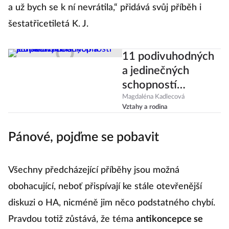
a už bych se k ní nevrátila,“ přidává svůj příběh i
šestatřicetiletá K. J.
11 podivuhodných
a jedinečných
schopností
ženského těla
Magdaléna Kadlecová
Vztahy a rodina
Pánové, pojďme se pobavit
Všechny předcházející příběhy jsou možná
obohacující, neboť přispívají ke stále otevřenější
diskuzi o HA, nicméně jim něco podstatného chybí.
Pravdou totiž zůstává, že téma
antikoncepce se