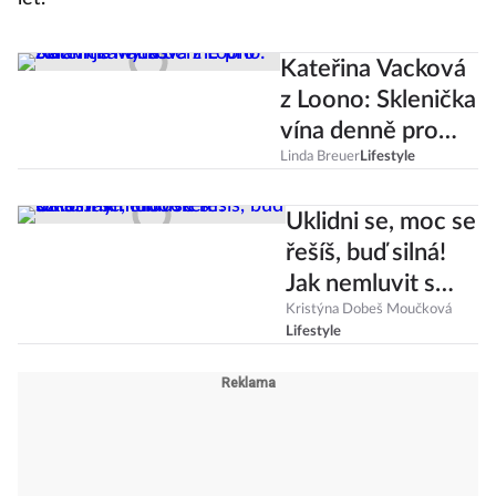
Kateřina Vacková
z Loono: Sklenička
vína denně pro
zdraví je mýtus
Linda Breuer
Lifestyle
Uklidni se, moc se
řešíš, buď silná!
Jak nemluvit s
úzkostným
Kristýna Dobeš Moučková
Lifestyle
člověkem?