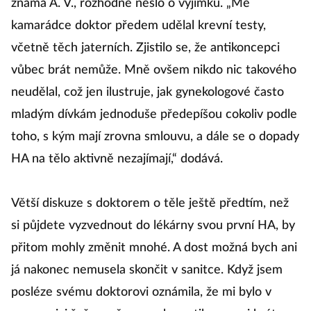
známá A. V., rozhodně nešlo o výjimku. „Mé
kamarádce doktor předem udělal krevní testy,
včetně těch jaterních. Zjistilo se, že antikoncepci
vůbec brát nemůže. Mně ovšem nikdo nic takového
neudělal, což jen ilustruje, jak gynekologové často
mladým dívkám jednoduše předepíšou cokoliv podle
toho, s kým mají zrovna smlouvu, a dále se o dopady
HA na tělo aktivně nezajímají,“ dodává.
Větší diskuze s doktorem o těle ještě předtím, než
si půjdete vyzvednout do lékárny svou první HA, by
přitom mohly změnit mnohé. A dost možná bych ani
já nakonec nemusela skončit v sanitce. Když jsem
posléze svému doktorovi oznámila, že mi bylo v