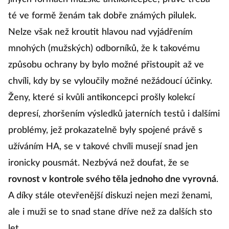
té ve formě ženám tak dobře známých pilulek.
Nelze však než kroutit hlavou nad vyjádřením
mnohých (mužských) odborníků, že k takovému
způsobu ochrany by bylo možné přistoupit až ve
chvíli, kdy by se vyloučily možné nežádoucí účinky.
Ženy, které si kvůli antikoncepci prošly kolekcí
depresí, zhoršením výsledků jaterních testů i dalšími
problémy, jež prokazatelně byly spojené právě s
užíváním HA, se v takové chvíli musejí snad jen
ironicky pousmát. Nezbývá než doufat, že se
rovnost v kontrole svého těla jednoho dne vyrovná
.
A díky stále otevřenější diskuzi nejen mezi ženami,
ale i muži se to snad stane dříve než za dalších sto
let.