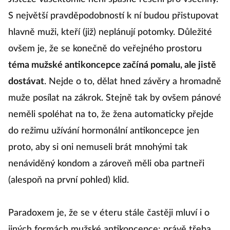
S největší pravděpodobností k ní budou přistupovat
hlavně muži, kteří (již) neplánují potomky. Důležité
ovšem je, že se konečně do veřejného prostoru
téma mužské antikoncepce začíná pomalu, ale jistě
dostávat
. Nejde o to, dělat hned závěry a hromadně
muže posílat na zákrok. Stejně tak by ovšem pánové
neměli spoléhat na to, že žena automaticky přejde
do režimu užívání hormonální antikoncepce jen
proto, aby si oni nemuseli brát mnohými tak
nenáviděný kondom a zároveň měli oba partneři
(alespoň na první pohled) klid.
Paradoxem je, že se v éteru stále častěji mluví i o
jiných formách mužské antikoncepce; právě třeba