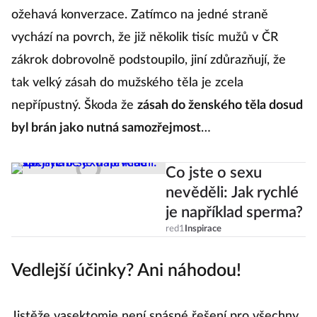
ožehavá konverzace. Zatímco na jedné straně
vychází na povrch, že již několik tisíc mužů v ČR
zákrok dobrovolně podstoupilo, jiní zdůrazňují, že
tak velký zásah do mužského těla je zcela
nepřípustný. Škoda že
zásah do ženského těla dosud
byl brán jako nutná samozřejmost
…
Co jste o sexu
nevěděli: Jak rychlé
je například sperma?
red1
Inspirace
Vedlejší účinky? Ani náhodou!
Jistěže vasektomie není spásné řešení pro všechny.