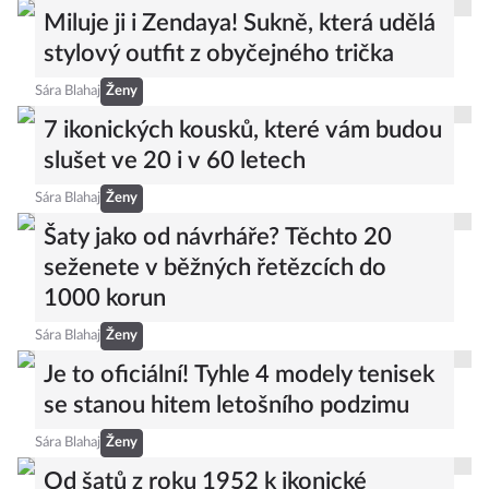
Miluje ji i Zendaya! Sukně, která udělá
stylový outfit z obyčejného trička
Sára Blahaj
Ženy
7 ikonických kousků, které vám budou
slušet ve 20 i v 60 letech
Sára Blahaj
Ženy
Šaty jako od návrháře? Těchto 20
seženete v běžných řetězcích do
1000 korun
Sára Blahaj
Ženy
Je to oficiální! Tyhle 4 modely tenisek
se stanou hitem letošního podzimu
Sára Blahaj
Ženy
Od šatů z roku 1952 k ikonické