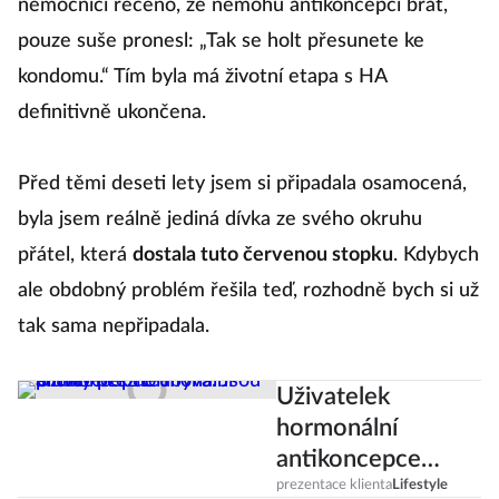
nemocnici řečeno, že nemohu antikoncepci brát,
pouze suše pronesl: „Tak se holt přesunete ke
kondomu.“ Tím byla má životní etapa s HA
definitivně ukončena.
Před těmi deseti lety jsem si připadala osamocená,
byla jsem reálně jediná dívka ze svého okruhu
přátel, která
dostala tuto červenou stopku
. Kdybych
ale obdobný problém řešila teď, rozhodně bych si už
tak sama nepřipadala.
Uživatelek
hormonální
antikoncepce
ubývá. Jsou pilulky
prezentace klienta
Lifestyle