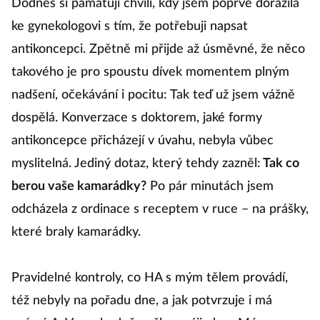
Dodnes si pamatuji chvíli, kdy jsem poprvé dorazila
ke gynekologovi s tím, že potřebuji napsat
antikoncepci. Zpětně mi přijde až úsměvné, že něco
takového je pro spoustu dívek momentem plným
nadšení, očekávání i pocitu: Tak teď už jsem vážně
dospělá. Konverzace s doktorem, jaké formy
antikoncepce přicházejí v úvahu, nebyla vůbec
myslitelná. Jediný dotaz, který tehdy zazněl:
Tak co
berou vaše kamarádky?
Po pár minutách jsem
odcházela z ordinace s receptem v ruce – na prášky,
které braly kamarádky.
Pravidelné kontroly, co HA s mým tělem provádí,
též nebyly na pořadu dne, a jak potvrzuje i má