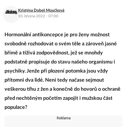
Kristýna Dobeš Moučková
·
10. března 2022
07:00
Hormonální antikoncepce je pro ženy možnost
svobodně rozhodovat o svém těle a zároveň jasné
břímě a tíživá zodpovědnost, jež se mnohdy
podstatně propisuje do stavu našeho organismu i
psychiky. Jenže při plození potomka jsou vždy
přítomni dva lidé. Není tedy načase sejmout
veškerou tíhu z žen a konečně do hovorů o ochraně
před nechtěným početím zapojit i mužskou část
populace?