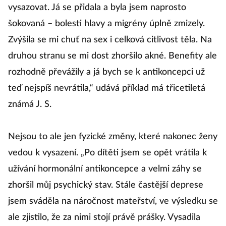
vysazovat. Já se přidala a byla jsem naprosto
šokovaná – bolesti hlavy a migrény úplně zmizely.
Zvýšila se mi chuť na sex i celková citlivost těla. Na
druhou stranu se mi dost zhoršilo akné. Benefity ale
rozhodně převážily a já bych se k antikoncepci už
teď nejspíš nevrátila,“ udává příklad má třicetiletá
známá J. S.
Nejsou to ale jen fyzické změny, které nakonec ženy
vedou k vysazení. „Po dítěti jsem se opět vrátila k
užívání hormonální antikoncepce a velmi záhy se
zhoršil můj psychický stav. Stále častější deprese
jsem sváděla na náročnost mateřství, ve výsledku se
ale zjistilo, že za nimi stojí právě prášky. Vysadila