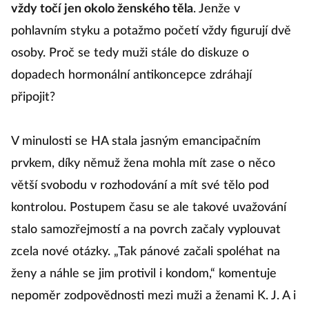
vždy točí jen okolo ženského těla
. Jenže v
pohlavním styku a potažmo početí vždy figurují dvě
osoby. Proč se tedy muži stále do diskuze o
dopadech hormonální antikoncepce zdráhají
připojit?
V minulosti se HA stala jasným emancipačním
prvkem, díky němuž žena mohla mít zase o něco
větší svobodu v rozhodování a mít své tělo pod
kontrolou. Postupem času se ale takové uvažování
stalo samozřejmostí a na povrch začaly vyplouvat
zcela nové otázky. „Tak pánové začali spoléhat na
ženy a náhle se jim protivil i kondom,“ komentuje
nepoměr zodpovědnosti mezi muži a ženami K. J. A i