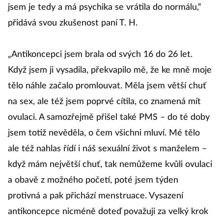
jsem je tedy a má psychika se vrátila do normálu,“
přidává svou zkušenost paní T. H.
„Antikoncepci jsem brala od svých 16 do 26 let.
Když jsem ji vysadila, překvapilo mě, že ke mně moje
tělo náhle začalo promlouvat. Měla jsem větší chuť
na sex, ale též jsem poprvé cítila, co znamená mít
ovulaci. A samozřejmě přišel také PMS – do té doby
jsem totiž nevěděla, o čem všichni mluví. Mé tělo
ale též nahlas řídí i náš sexuální život s manželem –
když mám největší chuť, tak nemůžeme kvůli ovulaci
a obavě z možného početí, poté jsem týden
protivná a pak přichází menstruace. Vysazení
antikoncepce nicméně doteď považuji za velký krok