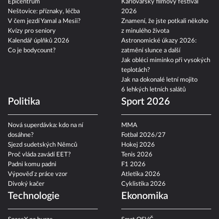
Epicentrum
Karlovarský filmový festival
Neštovice: příznaky, léčba
2026
V čem jezdí Yamal a Mesii?
Znamení, že jste potkali někoho
Kvízy pro seniory
z minulého života
Kalendář úplňků 2026
Astronomické úkazy 2026:
Co je bodycount?
zatmění slunce a další
Jak obléci miminko při vysokých
teplotách?
Jak na dokonalé letní mojito
6 lehkých letních salátů
Politika
Sport 2026
Nová superdávka: kdo na ní
MMA
dosáhne?
Fotbal 2026/27
Sjezd sudetských Němců
Hokej 2026
Proč vláda zavádí EET?
Tenis 2026
Padni komu padni
F1 2026
Výpověď z práce vzor
Atletika 2026
Divoký kačer
Cyklistika 2026
Technologie
Ekonomika