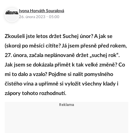
Ivona Horváth Souralová
·
26. února 2023
05:00
Zkoušeli jste letos držet Suchej únor? A jak se
(skoro) po měsíci cítíte? Já jsem přesně před rokem,
27. února, začala neplánovaně držet „suchej rok“.
Jak jsem se dokázala přimět k tak velké změně? Co
mi to dalo a vzalo? Pojďme si nalít pomyslného
čistého vína a upřímně si vyložit všechny klady i
zápory tohoto rozhodnutí.