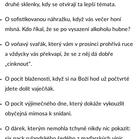
druhé sklenky, kdy se otvírají ta lepší témata.
O sofistikovanou náhražku, když vás večer honí
mlsná. Kdo říkal, že se po vysazení alkoholu hubne?
O voňavý svařák, který vám v prosinci prohřívá ruce
a vždycky vás překvapí, že se z něj dá dobře
„cinknout“.
O pocit blaženosti, když si na Boží hod už počtvrté
jdete dolít vaječňák.
O pocit výjimečného dne, který dokáže vykouzlit
obyčejná mimosa k snídani.
O dárek, kterým nemohla tchyně nikdy nic pokazit:
six pack rulandského šedého z maďarských vinic.