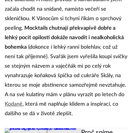
začala chodit na snídaně, namísto večeří se
skleničkou. K Vánocům si tchyni říkám o sprchový
peeling.
Mocktails chutnají překvapivě dobře a
lehký pocit opilosti dokáže navodit i nealkoholická
bohemka
(dokonce i lehký ranní bolehlav, což už
není tak příjemné). Svařák jsem vyřešila koupí svíčky
se stejným názvem a vaječňák mi po celý rok
vynahrazuje koňaková špička od cukráře Skály, na
kterou se moje abstinence samozřejmě nevztahuje.
A na své kulatiny mám v plánu vyrazit po letech do
Kodaně
, která mě naplňuje klidem a inspirací, co
dalšího se dá v životě zlepšit.
Proč spíme