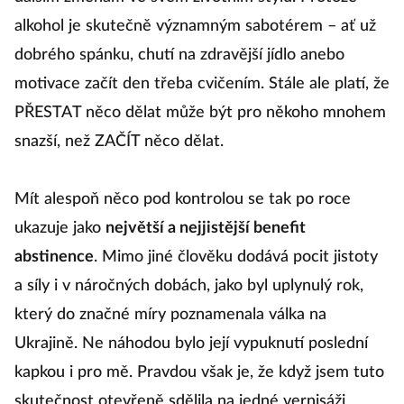
alkohol je skutečně významným sabotérem – ať už
dobrého spánku, chutí na zdravější jídlo anebo
motivace začít den třeba cvičením. Stále ale platí, že
PŘESTAT něco dělat může být pro někoho mnohem
snazší, než ZAČÍT něco dělat.
Mít alespoň něco pod kontrolou se tak po roce
ukazuje jako
největší a nejjistější benefit
abstinence
. Mimo jiné člověku dodává pocit jistoty
a síly i v náročných dobách, jako byl uplynulý rok,
který do značné míry poznamenala válka na
Ukrajině. Ne náhodou bylo její vypuknutí poslední
kapkou i pro mě. Pravdou však je, že když jsem tuto
skutečnost otevřeně sdělila na jedné vernisáži