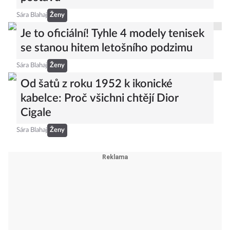
Sára Blahaj
Ženy
Je to oficiální! Tyhle 4 modely tenisek
se stanou hitem letošního podzimu
Sára Blahaj
Ženy
Od šatů z roku 1952 k ikonické
kabelce: Proč všichni chtějí Dior
Cigale
Sára Blahaj
Ženy