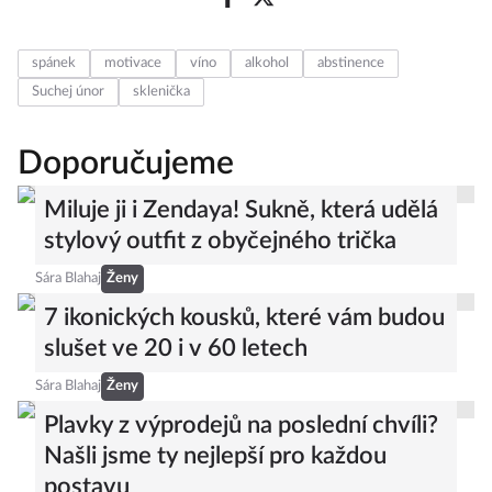
spánek
motivace
víno
alkohol
abstinence
Suchej únor
sklenička
Doporučujeme
Miluje ji i Zendaya! Sukně, která udělá
stylový outfit z obyčejného trička
Sára Blahaj
Ženy
7 ikonických kousků, které vám budou
slušet ve 20 i v 60 letech
Sára Blahaj
Ženy
Plavky z výprodejů na poslední chvíli?
Našli jsme ty nejlepší pro každou
postavu