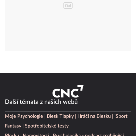
Další témata z našich webů
Moje Psychologie
Blesk Tlapky
Hráči na Blesku
iSport
Fantasy
Spotřebitelské testy
Blesku
Nemovitosti
Psychologika - podcast rozbíjející