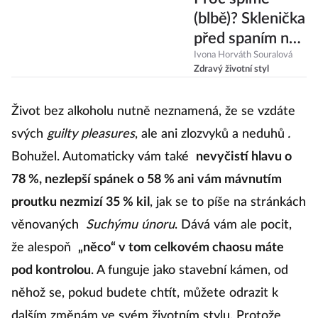
(blbě)? Sklenička
před spaním nás
v noci budí
Ivona Horváth Souralová
Zdravý životní styl
víckrát, jen o
tom nevíme
Život bez alkoholu nutně neznamená, že se vzdáte
svých
guilty pleasures
,
ale ani zlozvyků a neduhů
.
Bohužel. Automaticky vám také
nevyčistí hlavu o
78 %, nezlepší spánek o 58 % ani vám mávnutím
proutku nezmizí 35 % kil
, jak se to píše na stránkách
věnovaných
Suchýmu únoru
. Dává vám ale pocit,
že alespoň
„něco“ v tom celkovém chaosu máte
pod kontrolou
. A funguje jako stavební kámen, od
něhož se, pokud budete chtít, můžete odrazit k
dalším změnám ve svém životním stylu. Protože