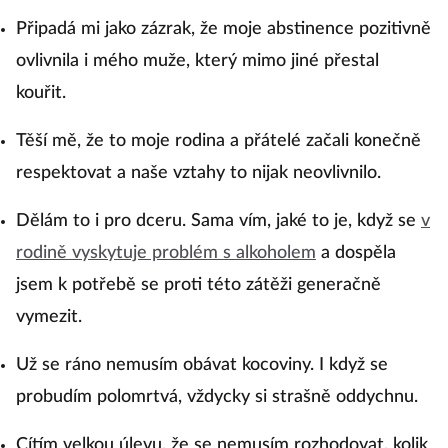
Připadá mi jako zázrak, že moje abstinence pozitivně
ovlivnila i mého muže, který mimo jiné přestal
kouřit.
Těší mě, že to moje rodina a přátelé začali konečně
respektovat a naše vztahy to nijak neovlivnilo.
Dělám to i pro dceru. Sama vím, jaké to je, když se
v
rodině vyskytuje problém s alkoholem
a dospěla
jsem k potřebě se proti této zátěži generačně
vymezit.
Už se ráno nemusím obávat kocoviny. I když se
probudím polomrtvá, vždycky si strašně oddychnu.
Cítím velkou úlevu, že se nemusím rozhodovat, kolik