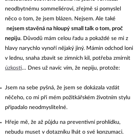
neodbytnému sommeliérovi, zřejmě si pomyslel
něco o tom, že jsem blázen. Nejsem. Ale také
nejsem stavěná na hloupý small talk o tom, proč
nepiju
. Důvodů mám celou řadu a pokaždé se mi z
hlavy narychlo vynoří nějaký jiný. Mámin odchod loni
v lednu, snaha zbavit se zimních kil, potřeba zmírnit
úzkosti
… Dnes už navíc vím, že nepiju, protože:
Jsem na sebe pyšná, že jsem se dokázala vzdát
něčeho, co mi při mém požitkářském životním stylu
připadalo neodmyslitelné.
Hřeje mě, že až půjdu na preventivní prohlídku,
nebudu muset v dotazníku lhát o své konzumaci.