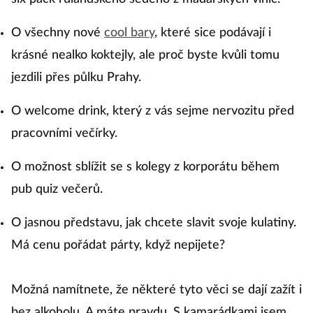
O všechny nové
cool bary
, které sice podávají i
krásné nealko koktejly, ale proč byste kvůli tomu
jezdili přes půlku Prahy.
O welcome drink, který z vás sejme nervozitu před
pracovními večírky.
O možnost sblížit se s kolegy z korporátu během
pub quiz večerů.
O jasnou představu, jak chcete slavit svoje kulatiny.
Má cenu pořádat párty, když nepijete?
Možná namítnete, že některé tyto věci se dají zažít i
bez alkoholu. A máte pravdu. S kamarádkami jsem