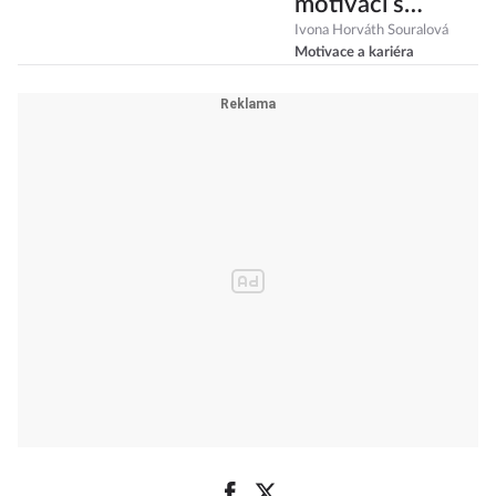
motivaci s
konkrétním
Ivona Horváth Souralová
Motivace a kariéra
dnem je pošetilé
a toxické