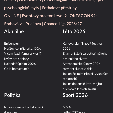
psychologické mýty
Fotbalové přestupy
ONLINE
Eventový prostor Level 9
OKTAGON 92:
Szabová vs. Pudilová
Chance Liga 2026/27
Aktuálně
Léto 2026
Epicentrum
Karlovarský filmový festival
Neštovice: příznaky, léčba
2026
V čem jezdí Yamal a Mesii?
Znamení, že jste potkali někoho
Kvízy pro seniory
z minulého života
Kalendář úplňků 2026
Astronomické úkazy 2026:
Co je bodycount?
zatmění slunce a další
Jak obléci miminko při vysokých
teplotách?
Jak na dokonalé letní mojito
6 lehkých letních salátů
Politika
Sport 2026
Nová superdávka: kdo na ní
MMA
dosáhne?
Fotbal 2026/27