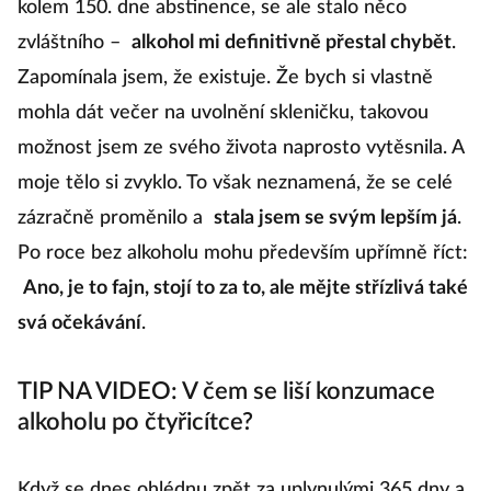
kolem 150. dne abstinence, se ale stalo něco
zvláštního –
alkohol mi definitivně přestal chybět
.
Zapomínala jsem, že existuje. Že bych si vlastně
mohla dát večer na uvolnění skleničku, takovou
možnost jsem ze svého života naprosto vytěsnila. A
moje tělo si zvyklo. To však neznamená, že se celé
zázračně proměnilo a
stala jsem se svým lepším já
.
Po roce bez alkoholu mohu především upřímně říct:
Ano, je to fajn, stojí to za to, ale mějte střízlivá také
svá očekávání
.
TIP NA VIDEO: V čem se liší konzumace
alkoholu po čtyřicítce?
Když se dnes ohlédnu zpět za uplynulými 365 dny a