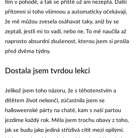
tím v pohodě, a tak se příště už ani nezeptá. Další
přítomní si toho všimnou a automaticky očekávají,
že mě můžou zvesela osáhavat taky, aniž by se
zeptali, jestli mi to vadí, nebo ne. To mě naučila až
naprosto absurdní zkušenost, kterou jsem si prošla
před dvěma týdny.
Dostala jsem tvrdou lekci
Jelikož jsem toho názoru, že s těhotenstvím a
dítětem život nekončí, zúčastnila jsem se
halloweenské párty na chatě, kam s naší partou
jezdíme každý rok. Měla jsem trochu obavy z toho,
jak se budu jako jediná střízlivá cítit mezi opilými.