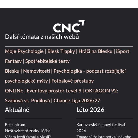
Další témata z našich webů
Moje Psychologie
Blesk Tlapky
Hráči na Blesku
iSport
Fantasy
Spotřebitelské testy
Blesku
Nemovitosti
Psychologika - podcast rozbíjející
psychologické mýty
Fotbalové přestupy
ONLINE
Eventový prostor Level 9
OKTAGON 92:
Szabová vs. Pudilová
Chance Liga 2026/27
Aktuálně
Léto 2026
Epicentrum
Karlovarský filmový festival
Neštovice: příznaky, léčba
2026
V čem jezdí Yamal a Mesii?
Znamení, že jste potkali někoho