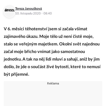
Tereza Janoušková
·
10. listopadu 2020
08:40
V 6. měsíci těhotenství jsem si začala všímat
zajímavého úkazu. Moje tělo už není čistě moje,
stalo se veřejným majetkem. Okolní svět najednou
začal moje břicho vnímat jako samostatnou
jednotku. A tak na něj lidi mluví a sahají, aniž by jim
došlo, že jde o součást živé bytosti, které to nemusí
být příjemné.