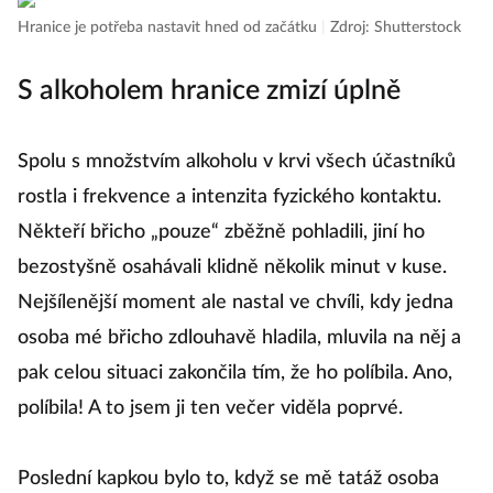
Hranice je potřeba nastavit hned od začátku
|
Zdroj: Shutterstock
S alkoholem hranice zmizí úplně
Spolu s množstvím alkoholu v krvi všech účastníků
rostla i frekvence a intenzita fyzického kontaktu.
Někteří břicho „pouze“ zběžně pohladili, jiní ho
bezostyšně osahávali klidně několik minut v kuse.
Nejšílenější moment ale nastal ve chvíli, kdy jedna
osoba mé břicho zdlouhavě hladila, mluvila na něj a
pak celou situaci zakončila tím, že ho políbila. Ano,
políbila! A to jsem ji ten večer viděla poprvé.
Poslední kapkou bylo to, když se mě tatáž osoba