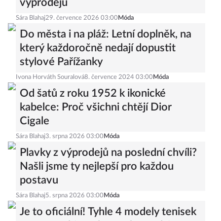
výprodejů
Sára Blahaj
29. července 2026 03:00
Móda
Do města i na pláž: Letní doplněk, na
který každoročně nedají dopustit
stylové Pařížanky
Ivona Horváth Souralová
8. července 2024 03:00
Móda
Od šatů z roku 1952 k ikonické
kabelce: Proč všichni chtějí Dior
Cigale
Sára Blahaj
3. srpna 2026 03:00
Móda
Plavky z výprodejů na poslední chvíli?
Našli jsme ty nejlepší pro každou
postavu
Sára Blahaj
5. srpna 2026 03:00
Móda
Je to oficiální! Tyhle 4 modely tenisek