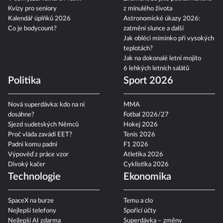
Kvízy pro seniory
z minulého života
Kalendář úplňků 2026
Astronomické úkazy 2026:
Co je bodycount?
zatmění slunce a další
Jak obléci miminko při vysokých
teplotách?
Jak na dokonalé letní mojito
6 lehkých letních salátů
Politika
Sport 2026
Nová superdávka: kdo na ní
MMA
dosáhne?
Fotbal 2026/27
Sjezd sudetských Němců
Hokej 2026
Proč vláda zavádí EET?
Tenis 2026
Padni komu padni
F1 2026
Výpověď z práce vzor
Atletika 2026
Divoký kačer
Cyklistika 2026
Technologie
Ekonomika
SpaceX na burze
Temu a clo
Nejlepší telefony
Spořicí účty
Nejlepší AI zdarma
Superdávka – změny