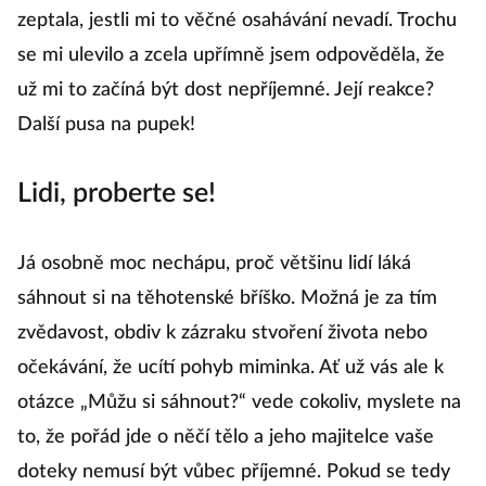
zeptala, jestli mi to věčné osahávání nevadí. Trochu
se mi ulevilo a zcela upřímně jsem odpověděla, že
už mi to začíná být dost nepříjemné. Její reakce?
Další pusa na pupek!
Lidi, proberte se!
Já osobně moc nechápu, proč většinu lidí láká
sáhnout si na těhotenské bříško. Možná je za tím
zvědavost, obdiv k zázraku stvoření života nebo
očekávání, že ucítí pohyb miminka. Ať už vás ale k
otázce „Můžu si sáhnout?“ vede cokoliv, myslete na
to, že pořád jde o něčí tělo a jeho majitelce vaše
doteky nemusí být vůbec příjemné. Pokud se tedy