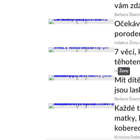
vám zdá
Barbora Šťast
Očekává
porode
redakce Ženy.
7 věcí, 
těhoten
rc
Ženy
Mít dít
jsou las
Barbora Šťast
Každé t
matky, 
kobere
Kristýna Dob