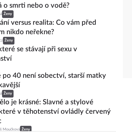
 o smrti nebo o vodě?
ná
Ženy
ní versus realita: Co vám před
m nikdo neřekne?
cz
Ženy
které se stávají při sexu v
ství
ě po 40 není sobectví, starší matky
kavější
ná
Ženy
ělo je krásné: Slavné a stylové
které v těhotenství ovládly červený
c
eš Moučková
Ženy