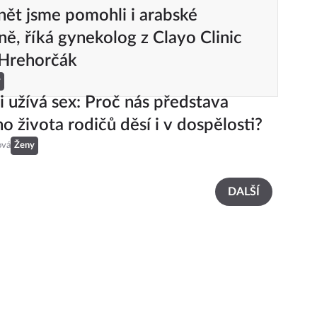
ět jsme pomohli i arabské
ně, říká gynekolog z Clayo Clinic
 Hrehorčák
y
 užívá sex: Proč nás představa
ho života rodičů děsí i v dospělosti?
ová
Ženy
DALŠÍ