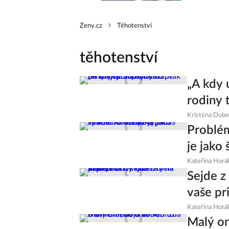
Zeny.cz
Těhotenství
těhotenství
„A kdy 
rodiny t
Kristýna Dob
Problém
je jako
Kateřina Horá
Sejde z
vaše pr
Kateřina Horá
Malý on