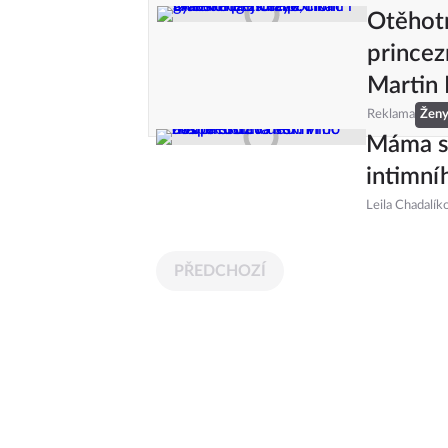
Otěhotn
princez
Martin
Reklama
Žen
Máma si
intimní
Leila Chadalík
PŘEDCHOZÍ