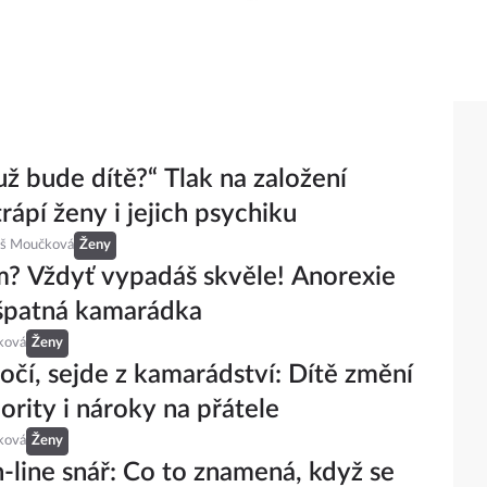
už bude dítě?“ Tlak na založení
rápí ženy i jejich psychiku
eš Moučková
Ženy
? Vždyť vypadáš skvěle! Anorexie
 špatná kamarádka
ková
Ženy
 očí, sejde z kamarádství: Dítě změní
iority i nároky na přátele
ková
Ženy
-line snář: Co to znamená, když se