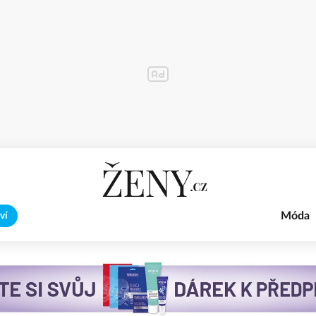
Móda
ví