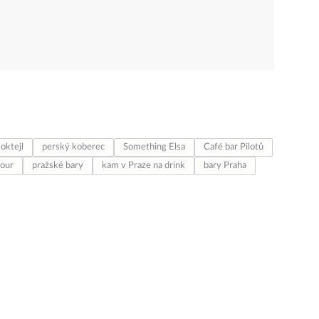
oktejl
perský koberec
Something Elsa
Café bar Pilotů
lour
pražské bary
kam v Praze na drink
bary Praha