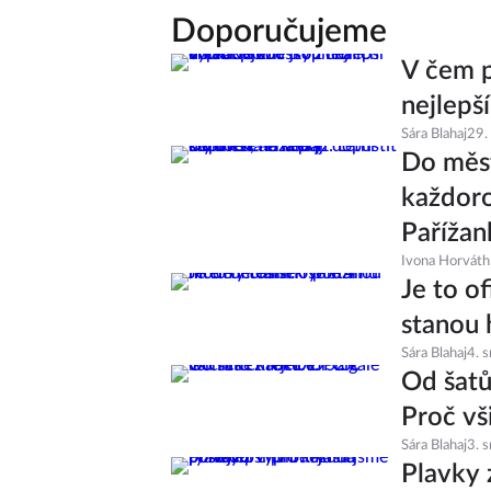
Doporučujeme
V čem p
nejlepš
Sára Blahaj
29.
Do měst
každoro
Pařížan
Ivona Horváth
Je to of
stanou 
Sára Blahaj
4. 
Od šatů
Proč vš
Sára Blahaj
3. 
Plavky 