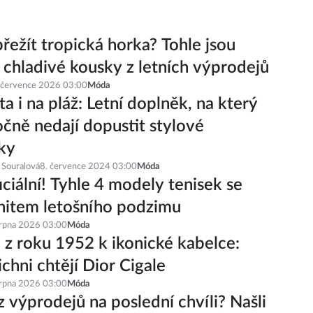
řežít tropická horka? Tohle jsou
í chladivé kousky z letních výprodejů
 července 2026 03:00
Móda
a i na pláž: Letní doplněk, na který
čně nedají dopustit stylové
ky
 Souralová
8. července 2024 03:00
Móda
iciální! Tyhle 4 modely tenisek se
hitem letošního podzimu
srpna 2026 03:00
Móda
 z roku 1952 k ikonické kabelce:
ichni chtějí Dior Cigale
srpna 2026 03:00
Móda
z výprodejů na poslední chvíli? Našli