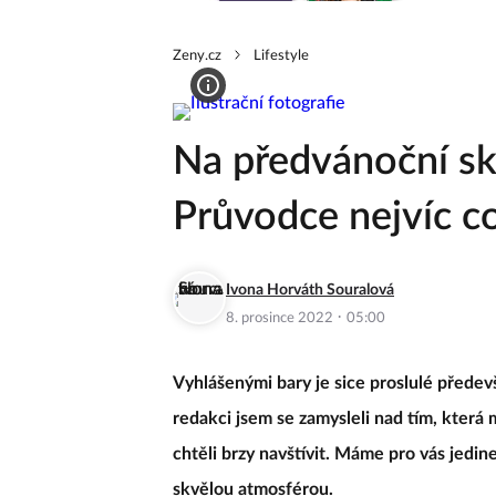
Zeny.cz
Lifestyle
Na předvánoční skl
Průvodce nejvíc co
Ivona Horváth Souralová
·
8. prosince 2022
05:00
Vyhlášenými bary je sice proslulé přede
redakci jsem se zamysleli nad tím, která 
chtěli brzy navštívit. Máme pro vás jedi
skvělou atmosférou.