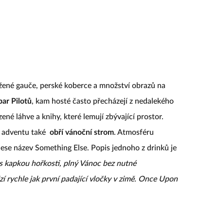
žené gauče, perské koberce a množství obrazů na
bar Pilotů
, kam hosté často přecházejí z nedalekého
ené láhve a knihy, které lemují zbývající prostor.
ě adventu také
obří vánoční strom
. Atmosféru
ese název Something Else. Popis jednoho z drinků je
 s kapkou hořkosti, plný Vánoc bez nutné
zí rychle jak první padající vločky v zimě. Once Upon