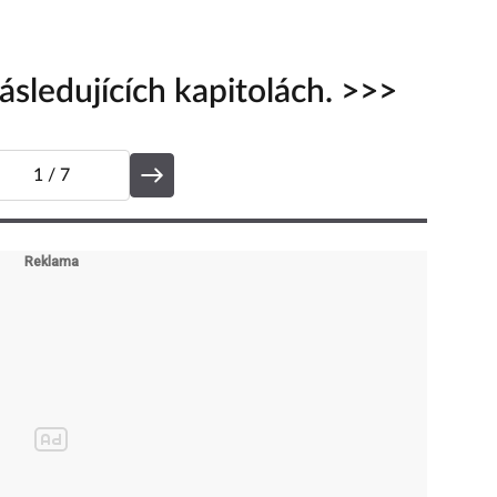
sledujících kapitolách. >>>
1
/ 7