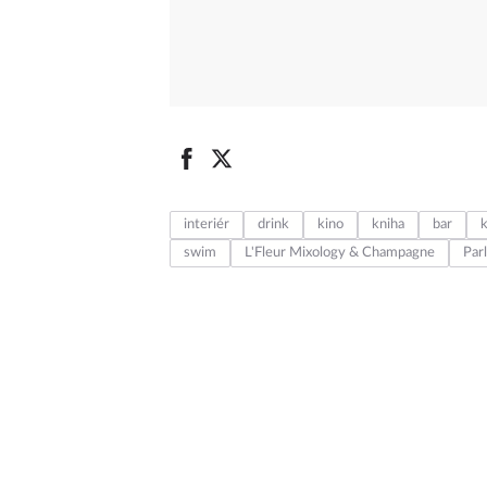
interiér
drink
kino
kniha
bar
k
swim
L'Fleur Mixology & Champagne
Par