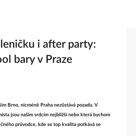
eničku i after party:
ol bary v Praze
vším Brno, nicméně Praha nezůstává pozadu. V
místa jsou našim srdcím nejbližší nebo která bychom
nečného průvodce, kde se top kvalita potkává se