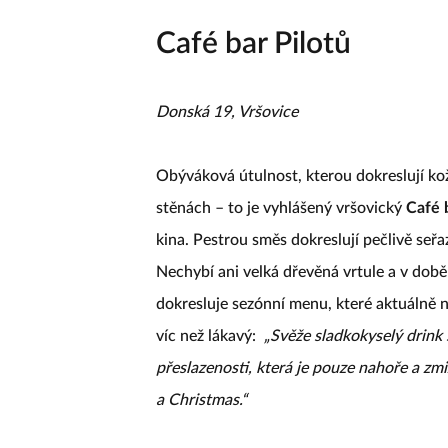
Café bar Pilotů
Donská 19, Vršovice
Obýváková útulnost, kterou dokreslují ko
stěnách – to je vyhlášený vršovický
Café 
kina. Pestrou směs dokreslují pečlivě seřaz
Nechybí ani velká dřevěná vrtule a v dob
dokresluje sezónní menu, které aktuálně n
víc než lákavý:
„Svěže sladkokyselý drink
přeslazenosti, která je pouze nahoře a zmi
a Christmas.“