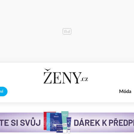
Móda
ví