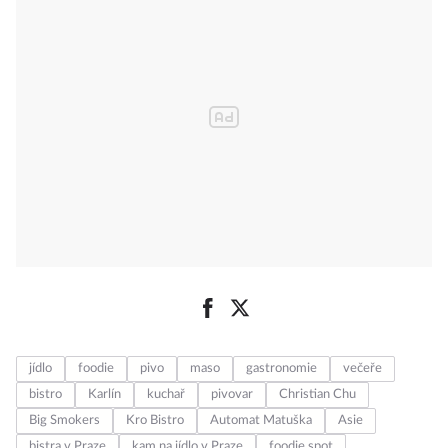
jídlo
foodie
pivo
maso
gastronomie
večeře
bistro
Karlín
kuchař
pivovar
Christian Chu
Big Smokers
Kro Bistro
Automat Matuška
Asie
bistra v Praze
kam na jídlo v Praze
foodie spot