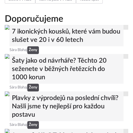
Doporučujeme
7 ikonických kousků, které vám budou
slušet ve 20 i v 60 letech
Sára Blahaj
Ženy
Šaty jako od návrháře? Těchto 20
seženete v běžných řetězcích do
1000 korun
Sára Blahaj
Ženy
Plavky z výprodejů na poslední chvíli?
Našli jsme ty nejlepší pro každou
postavu
Sára Blahaj
Ženy