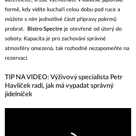
autenticitě, si zde vychutnáte v klasické japonské
sp
formě, kdy vidíte kuchaři celou dobu pod ruce a
al
můžete s ním jednotlivé části přípravy pokrmů
s
probrat.
Bistro Spectre
je otevřené od úterý do
s
soboty. Kapacita je pro zachování správné
ja
atmosféry omezená, tak rozhodně nezapomeňte na
p
rezervaci.
Te
TIP NA VIDEO: Výživový specialista Petr
Havlíček radí, jak má vypadat správný
jídelníček