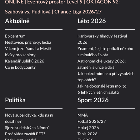
ONLINE
Eventový prostor Level 9
OKTAGON 92:
Szabová vs. Pudilová
Chance Liga 2026/27
Aktuálně
Léto 2026
Epicentrum
Karlovarský filmový festival
Neštovice: příznaky, léčba
2026
V čem jezdí Yamal a Mesii?
Znamení, že jste potkali někoho
Kvízy pro seniory
z minulého života
Kalendář úplňků 2026
Astronomické úkazy 2026:
Co je bodycount?
zatmění slunce a další
Jak obléci miminko při vysokých
teplotách?
Jak na dokonalé letní mojito
6 lehkých letních salátů
Politika
Sport 2026
Nová superdávka: kdo na ní
MMA
dosáhne?
Fotbal 2026/27
Sjezd sudetských Němců
Hokej 2026
Proč vláda zavádí EET?
Tenis 2026