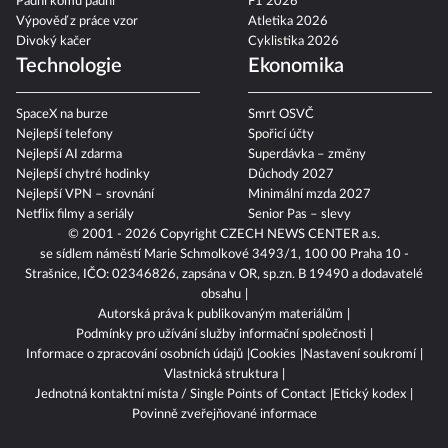
Padni komu padni
F1 2026
Výpověď z práce vzor
Atletika 2026
Divoký kačer
Cyklistika 2026
Technologie
Ekonomika
SpaceX na burze
Smrt OSVČ
Nejlepší telefony
Spořicí účty
Nejlepší AI zdarma
Superdávka – změny
Nejlepší chytré hodinky
Důchody 2027
Nejlepší VPN – srovnání
Minimální mzda 2027
Netflix filmy a seriály
Senior Pas – slevy
© 2001 - 2026 Copyright
CZECH NEWS CENTER a.s.
se sídlem náměstí Marie Schmolkové 3493/1, 100 00 Praha 10 -
Strašnice, IČO: 02346826, zapsána v OR, sp.zn. B 19490 a dodavatelé
obsahu
Autorská práva k publikovaným materiálům
Podmínky pro užívání služby informační společnosti
Informace o zpracování osobních údajů
Cookies
Nastavení soukromí
Vlastnická struktura
Jednotná kontaktní místa / Single Points of Contact
Etický kodex
Povinně zveřejňované informace