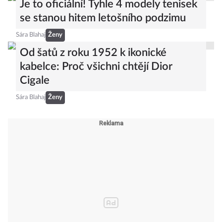
Je to oficiální! Tyhle 4 modely tenisek
se stanou hitem letošního podzimu
Sára Blahaj
Ženy
Od šatů z roku 1952 k ikonické
kabelce: Proč všichni chtějí Dior
Cigale
Sára Blahaj
Ženy