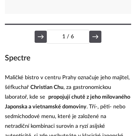
1
/ 6
Spectre
T
Maličké bistro v centru Prahy označuje jeho majitel,
Ka
šéfkuchař
Christian Chu
, za gastronomickou
r
laboratoř, kde se
propojují chutě z jeho milovaného
tu
Japonska a vietnamské domoviny
. Tří-, pěti- nebo
N
sedmichodové menu, které je založené na
n
netradiční kombinaci surovin a ryzí asijské
dv