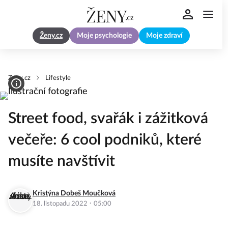
Ženy.cz
Moje psychologie
Moje zdraví
Zeny.cz
Lifestyle
Street food, svařák i zážitková
večeře: 6 cool podniků, které
musíte navštívit
Kristýna Dobeš Moučková
·
18. listopadu 2022
05:00