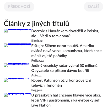
PŘEDCHOZÍ
DALŠÍ
Články z jiných titulů
Decroix s Havránkem dováděli v Polsku,
ale… Vědí o tom doma?
Blesk.cz
Fištejn: Slibem nezarmoutíš. Ameriku
ovládá nová verze komunismu, která chce
měnit zajeté pořádky
Reflex.cz
Jediný vesnický radar vybral 50 milionů.
Obyvatelé se přitom dávno bouřili
Auto.cz
Robert Pattinson oživí kontroverzní
televizní fenomén
Poggers
U pražských hal chceme hlavně více akcí,
lepší VIP i gastronomii, říká evropský šéf
Live Nation