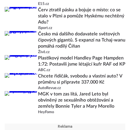
E15.cz
Červ ztratil pásku a bojuje o místo: co se
stalo v Plzni a pomůže Hyskému nechtěný
Adu?
iSport.cz
Česko má dalšího dodavatele světových
čipových gigantů. S expanzí na Tchaj-wanu
pomáhá rodilý Číňan
Živě.cz
Plastikový model Handley Page Hampden
1:72: Postavili jsme létající kufr RAF od KP
ABC.cz
Chcete řidičák, svobodu a vlastní auto? V
průměru si připravte 337.000 Kč
AutoRevue.cz
MGK v tom zas lítá, Jared Leto byl
obviněný ze sexuálního obtěžování a
zemřely Bonnie Tyler a Mary Morello
HeyFomo