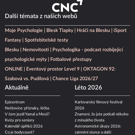
Další témata z našich webů
Moje Psychologie
Blesk Tlapky
Hráči na Blesku
iSport
Fantasy
Spotřebitelské testy
Blesku
Nemovitosti
Psychologika - podcast rozbíjející
psychologické mýty
Fotbalové přestupy
ONLINE
Eventový prostor Level 9
OKTAGON 92:
Szabová vs. Pudilová
Chance Liga 2026/27
Aktuálně
Léto 2026
Epicentrum
Karlovarský filmový festival
Neštovice: příznaky, léčba
2026
V čem jezdí Yamal a Mesii?
Znamení, že jste potkali někoho
Kvízy pro seniory
z minulého života
Kalendář úplňků 2026
Astronomické úkazy 2026:
Co je bodycount?
zatmění slunce a další