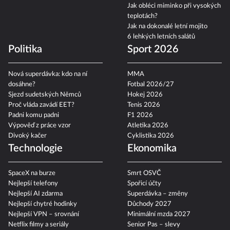
Jak obléci miminko při vysokých
teplotách?
Jak na dokonalé letní mojito
6 lehkých letních salátů
Politika
Sport 2026
Nová superdávka: kdo na ní
MMA
dosáhne?
Fotbal 2026/27
Sjezd sudetských Němců
Hokej 2026
Proč vláda zavádí EET?
Tenis 2026
Padni komu padni
F1 2026
Výpověď z práce vzor
Atletika 2026
Divoký kačer
Cyklistika 2026
Technologie
Ekonomika
SpaceX na burze
Smrt OSVČ
Nejlepší telefony
Spořicí účty
Nejlepší AI zdarma
Superdávka – změny
Nejlepší chytré hodinky
Důchody 2027
Nejlepší VPN – srovnání
Minimální mzda 2027
Netflix filmy a seriály
Senior Pas – slevy