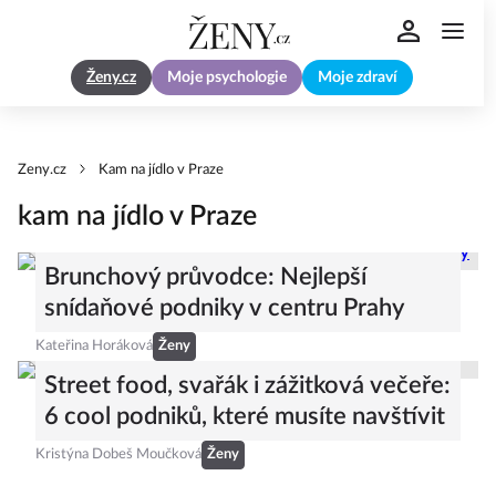
Ženy.cz
Moje psychologie
Moje zdraví
Zeny.cz
Kam na jídlo v Praze
kam na jídlo v Praze
Brunchový průvodce: Nejlepší
snídaňové podniky v centru Prahy
Kateřina Horáková
Ženy
Street food, svařák i zážitková večeře:
6 cool podniků, které musíte navštívit
Kristýna Dobeš Moučková
Ženy