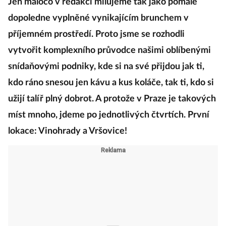
Jen máloco v redakci milujeme tak jako pomalé
dopoledne vyplněné vynikajícím brunchem v
příjemném prostředí. Proto jsme se rozhodli
vytvořit komplexního průvodce našimi oblíbenými
snídaňovými podniky, kde si na své přijdou jak ti,
kdo ráno snesou jen kávu a kus koláče, tak ti, kdo si
užijí talíř plný dobrot. A protože v Praze je takových
míst mnoho, jdeme po jednotlivých čtvrtích. První
lokace: Vinohrady a Vršovice!