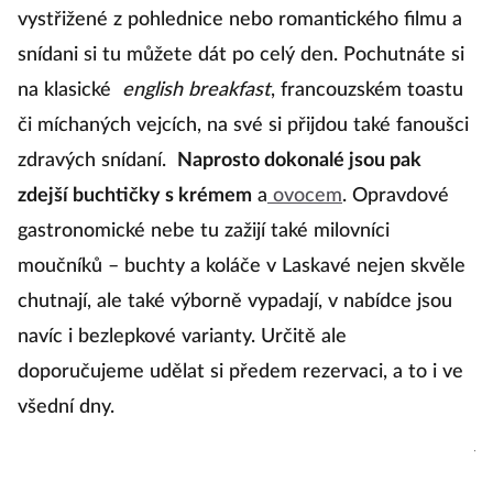
vystřižené z pohlednice nebo romantického filmu a
p
snídani si tu můžete dát po celý den. Pochutnáte si
ná
na klasické
english breakfast
, francouzském toastu
do
či míchaných vejcích, na své si přijdou také fanoušci
b
zdravých snídaní.
Naprosto dokonalé jsou pak
b
zdejší buchtičky s krémem
a
ovocem
. Opravdové
k
gastronomické nebe tu zažijí také milovníci
ne
moučníků – buchty a koláče v Laskavé nejen skvěle
1
chutnají, ale také výborně vypadají, v nabídce jsou
m
navíc i bezlepkové varianty. Určitě ale
s
doporučujeme udělat si předem rezervaci, a to i ve
p
všední dny.
št
j
du