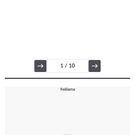
ho
1
/ 10