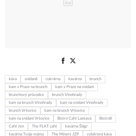
káva
snídaně
cukrárna
kavárna
brunch
kam v Praze na brunch
kam v Praze na snídani
brunchový průvodce
brunch Vinohrady
kam na brunch Vinohrady
kam na snídani Vinohrady
brunch Vršovice
kam na brunch Vršovice
kam na snídani Vršovice
Bistro Café Laskavá
Bistro8
Café Jen
The FLAT café
kavárna Šlágr
kavárna Tvoje máma
The Miners JZP
výběrová káva