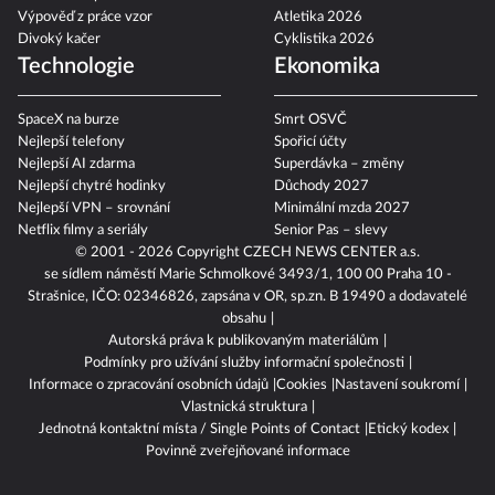
Výpověď z práce vzor
Atletika 2026
Divoký kačer
Cyklistika 2026
Technologie
Ekonomika
SpaceX na burze
Smrt OSVČ
Nejlepší telefony
Spořicí účty
Nejlepší AI zdarma
Superdávka – změny
Nejlepší chytré hodinky
Důchody 2027
Nejlepší VPN – srovnání
Minimální mzda 2027
Netflix filmy a seriály
Senior Pas – slevy
© 2001 - 2026 Copyright
CZECH NEWS CENTER a.s.
se sídlem náměstí Marie Schmolkové 3493/1, 100 00 Praha 10 -
Strašnice, IČO: 02346826, zapsána v OR, sp.zn. B 19490 a dodavatelé
obsahu
Autorská práva k publikovaným materiálům
Podmínky pro užívání služby informační společnosti
Informace o zpracování osobních údajů
Cookies
Nastavení soukromí
Vlastnická struktura
Jednotná kontaktní místa / Single Points of Contact
Etický kodex
Povinně zveřejňované informace