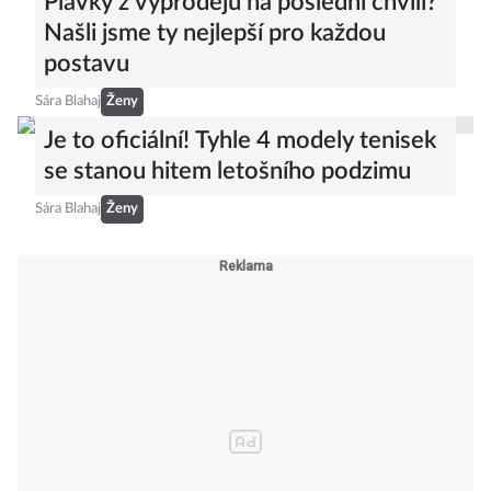
Plavky z výprodejů na poslední chvíli?
Našli jsme ty nejlepší pro každou
postavu
Sára Blahaj
Ženy
Je to oficiální! Tyhle 4 modely tenisek
se stanou hitem letošního podzimu
Sára Blahaj
Ženy