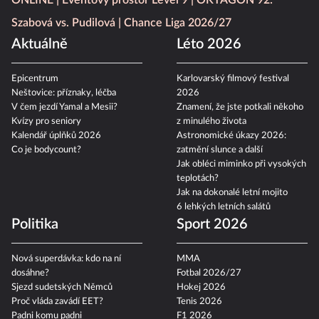
ONLINE
Eventový prostor Level 9
OKTAGON 92:
Szabová vs. Pudilová
Chance Liga 2026/27
Aktuálně
Léto 2026
Epicentrum
Karlovarský filmový festival
Neštovice: příznaky, léčba
2026
V čem jezdí Yamal a Mesii?
Znamení, že jste potkali někoho
Kvízy pro seniory
z minulého života
Kalendář úplňků 2026
Astronomické úkazy 2026:
Co je bodycount?
zatmění slunce a další
Jak obléci miminko při vysokých
teplotách?
Jak na dokonalé letní mojito
6 lehkých letních salátů
Politika
Sport 2026
Nová superdávka: kdo na ní
MMA
dosáhne?
Fotbal 2026/27
Sjezd sudetských Němců
Hokej 2026
Proč vláda zavádí EET?
Tenis 2026
Padni komu padni
F1 2026