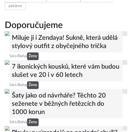
pekárna
Doporučujeme
Miluje ji i Zendaya! Sukně, která udělá
stylový outfit z obyčejného trička
Sára Blahaj
Ženy
7 ikonických kousků, které vám budou
slušet ve 20 i v 60 letech
Sára Blahaj
Ženy
Šaty jako od návrháře? Těchto 20
seženete v běžných řetězcích do
1000 korun
Sára Blahaj
Ženy