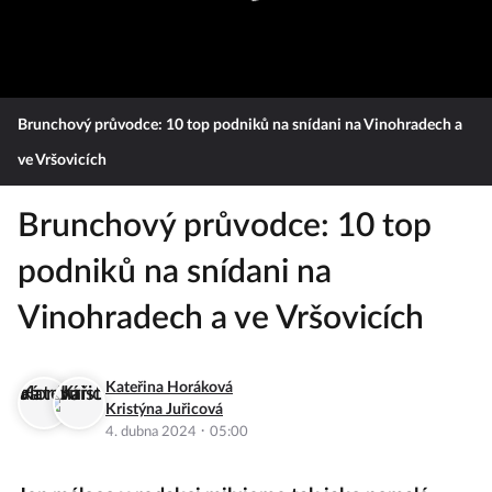
Brunchový průvodce: 10 top podniků na snídani na Vinohradech a
ve Vršovicích
Brunchový průvodce: 10 top
podniků na snídani na
Vinohradech a ve Vršovicích
Kateřina Horáková
Kristýna Juřicová
·
4. dubna 2024
05:00