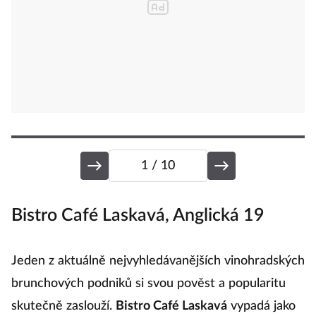
1
/ 10
Bistro Café Laskavá, Anglická 19
K
Jeden z aktuálně nejvyhledávanějších vinohradských
P
brunchových podniků si svou pověst a popularitu
l
skutečně zaslouží.
Bistro Café Laskavá
vypadá jako
s