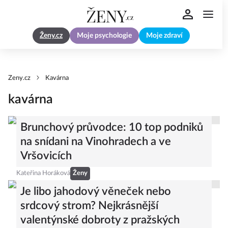
Ženy.cz
Moje psychologie
Moje zdraví
Zeny.cz
Kavárna
kavárna
Brunchový průvodce: 10 top podniků
na snídani na Vinohradech a ve
Vršovicích
Kateřina Horáková
Ženy
Je libo jahodový věneček nebo
srdcový strom? Nejkrásnější
valentýnské dobroty z pražských