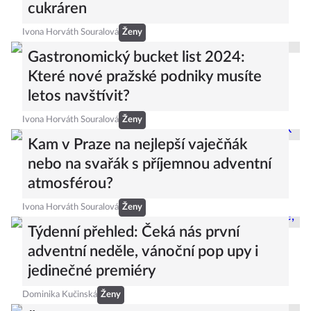
cukráren
Ivona Horváth Souralová
Ženy
Gastronomický bucket list 2024:
Které nové pražské podniky musíte
letos navštívit?
Ivona Horváth Souralová
Ženy
Kam v Praze na nejlepší vaječňák
nebo na svařák s příjemnou adventní
atmosférou?
Ivona Horváth Souralová
Ženy
Týdenní přehled: Čeká nás první
adventní neděle, vánoční pop upy i
jedinečné premiéry
Dominika Kučinská
Ženy