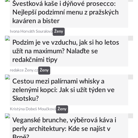
Švestková kaše i dýňové prosecco:
Nejlepší podzimní menu z pražských
kaváren a bister
Ivona Horváth Souralová
Ženy
Podzim je ve vzduchu, jak si ho letos
užít na maximum? Nalaďte se
redakčními tipy
redakce Ženy.cz
Ženy
Cestou mezi palírnami whisky a
zelenými kopci: Jak si užít týden ve
Skotsku?
Kristýna Dobeš Moučková
Ženy
Veganské brunche, výběrová káva i
perly architektury: Kde se najíst v
Brně?