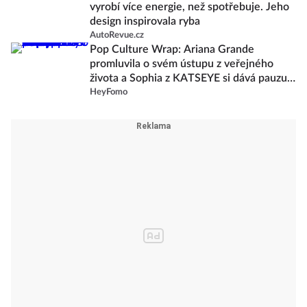
vyrobí více energie, než spotřebuje. Jeho
design inspirovala ryba
AutoRevue.cz
Pop Culture Wrap: Ariana Grande
promluvila o svém ústupu z veřejného
života a Sophia z KATSEYE si dává pauzu
od skupiny
HeyFomo