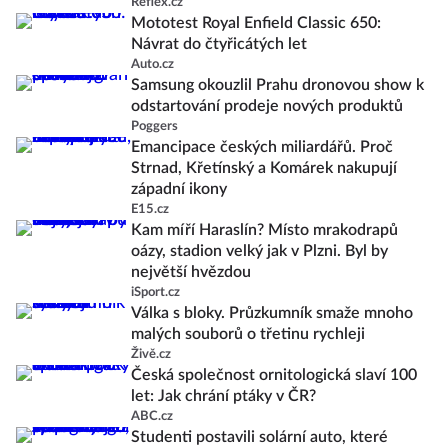
Reflex.cz
Mototest Royal Enfield Classic 650:
Návrat do čtyřicátých let
Auto.cz
Samsung okouzlil Prahu dronovou show k
odstartování prodeje nových produktů
Poggers
Emancipace českých miliardářů. Proč
Strnad, Křetínský a Komárek nakupují
západní ikony
E15.cz
Kam míří Haraslín? Místo mrakodrapů
oázy, stadion velký jak v Plzni. Byl by
největší hvězdou
iSport.cz
Válka s bloky. Průzkumník smaže mnoho
malých souborů o třetinu rychleji
Živě.cz
Česká společnost ornitologická slaví 100
let: Jak chrání ptáky v ČR?
ABC.cz
Studenti postavili solární auto, které