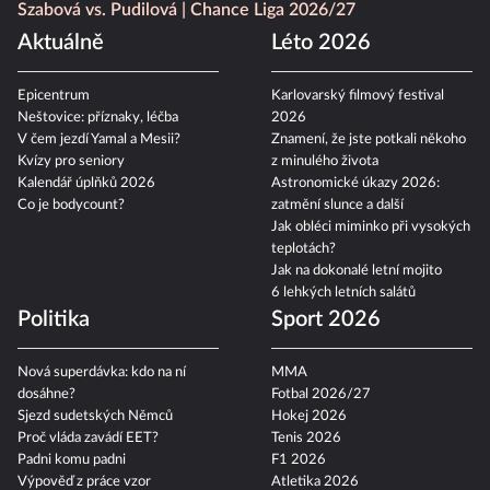
Szabová vs. Pudilová
Chance Liga 2026/27
Aktuálně
Léto 2026
Epicentrum
Karlovarský filmový festival
Neštovice: příznaky, léčba
2026
V čem jezdí Yamal a Mesii?
Znamení, že jste potkali někoho
Kvízy pro seniory
z minulého života
Kalendář úplňků 2026
Astronomické úkazy 2026:
Co je bodycount?
zatmění slunce a další
Jak obléci miminko při vysokých
teplotách?
Jak na dokonalé letní mojito
6 lehkých letních salátů
Politika
Sport 2026
Nová superdávka: kdo na ní
MMA
dosáhne?
Fotbal 2026/27
Sjezd sudetských Němců
Hokej 2026
Proč vláda zavádí EET?
Tenis 2026
Padni komu padni
F1 2026
Výpověď z práce vzor
Atletika 2026