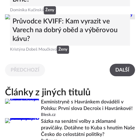
Dominika Kučinská
Ženy
Průvodce KVIFF: Kam vyrazit ve
Varech na dobrý oběd a výběrovou
kávu?
Kristýna Dobeš Moučková
Ženy
PŘEDCHOZÍ
DALŠÍ
Články z jiných titulů
Exministryně s Havránkem dováděli v
Polsku: První slova Decroix i Havránkové!
Blesk.cz
Sázka na senátní volby a zklamané
pravičáky. Dotáhne to Kuba s hnutím Naše
Česko do celostátní politiky?