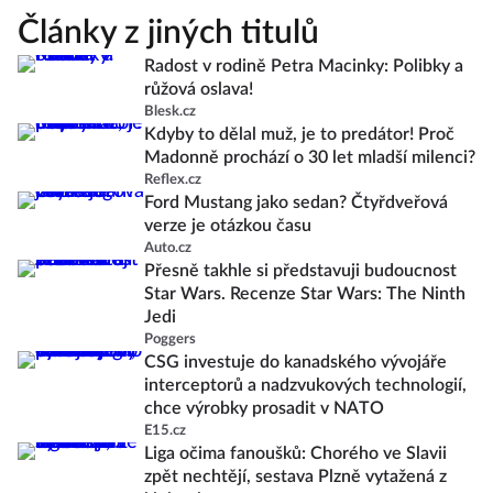
Články z jiných titulů
Radost v rodině Petra Macinky: Polibky a
růžová oslava!
Blesk.cz
Kdyby to dělal muž, je to predátor! Proč
Madonně prochází o 30 let mladší milenci?
Reflex.cz
Ford Mustang jako sedan? Čtyřdveřová
verze je otázkou času
Auto.cz
Přesně takhle si představuji budoucnost
Star Wars. Recenze Star Wars: The Ninth
Jedi
Poggers
CSG investuje do kanadského vývojáře
interceptorů a nadzvukových technologií,
chce výrobky prosadit v NATO
E15.cz
Liga očima fanoušků: Chorého ve Slavii
zpět nechtějí, sestava Plzně vytažená z