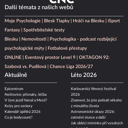
Další témata z našich webů
Moje Psychologie
Blesk Tlapky
Hráči na Blesku
iSport
Fantasy
Spotřebitelské testy
Blesku
Nemovitosti
Psychologika - podcast rozbíjející
psychologické mýty
Fotbalové přestupy
ONLINE
Eventový prostor Level 9
OKTAGON 92:
Szabová vs. Pudilová
Chance Liga 2026/27
Aktuálně
Léto 2026
Epicentrum
Karlovarský filmový festival
Neštovice: příznaky, léčba
2026
V čem jezdí Yamal a Mesii?
Znamení, že jste potkali někoho
Kvízy pro seniory
z minulého života
Kalendář úplňků 2026
Astronomické úkazy 2026:
Co je bodycount?
zatmění slunce a další
Jak obléci miminko při vysokých