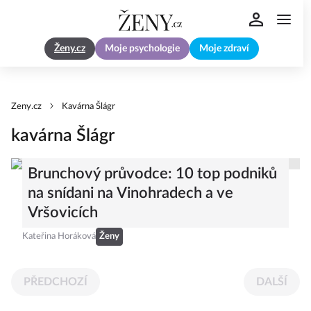
Ženy.cz
Moje psychologie
Moje zdraví
Zeny.cz
Kavárna Šlágr
kavárna Šlágr
Brunchový průvodce: 10 top podniků
na snídani na Vinohradech a ve
Vršovicích
Kateřina Horáková
Ženy
PŘEDCHOZÍ
DALŠÍ