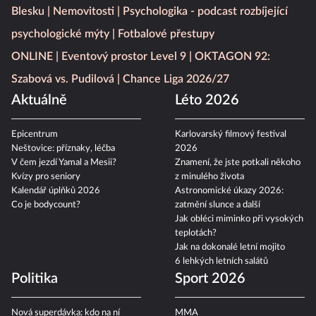
Fantasy
Spotřebitelské testy
Blesku
Nemovitosti
Psychologika - podcast rozbíjející
psychologické mýty
Fotbalové přestupy
ONLINE
Eventový prostor Level 9
OKTAGON 92:
Szabová vs. Pudilová
Chance Liga 2026/27
Aktuálně
Léto 2026
Epicentrum
Karlovarský filmový festival
Neštovice: příznaky, léčba
2026
V čem jezdí Yamal a Mesii?
Znamení, že jste potkali někoho
Kvízy pro seniory
z minulého života
Kalendář úplňků 2026
Astronomické úkazy 2026:
Co je bodycount?
zatmění slunce a další
Jak obléci miminko při vysokých
teplotách?
Jak na dokonalé letní mojito
6 lehkých letních salátů
Politika
Sport 2026