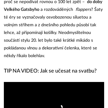
proč se nepodívat rovnou o 100 let zpět –
do doby
k
Velkého Gatsbyho
a rozdováděných
flappers
? Šaty
v
té éry se vyznačovaly osvobozenou siluetou a
M
volným střihem a z dnešního pohledu působí tak
s
lehce, až připomínají košilky. Neodmyslitelnou
uk
součástí stylu 20. let bylo také krátké mikádo s
as
pokládanou vlnou a dekorativní čelenka, které se
ok
někdy říkalo bolehlav.
Va
TIP NA VIDEO: Jak se učesat na svatbu?
St