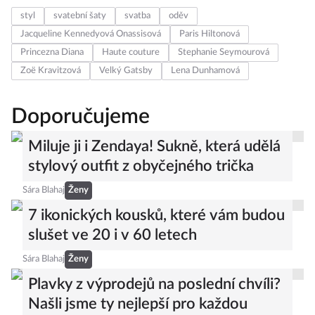
styl
svatební šaty
svatba
oděv
Jacqueline Kennedyová Onassisová
Paris Hiltonová
Princezna Diana
Haute couture
Stephanie Seymourová
Zoë Kravitzová
Velký Gatsby
Lena Dunhamová
Doporučujeme
Miluje ji i Zendaya! Sukně, která udělá
stylový outfit z obyčejného trička
Sára Blahaj
Ženy
7 ikonických kousků, které vám budou
slušet ve 20 i v 60 letech
Sára Blahaj
Ženy
Plavky z výprodejů na poslední chvíli?