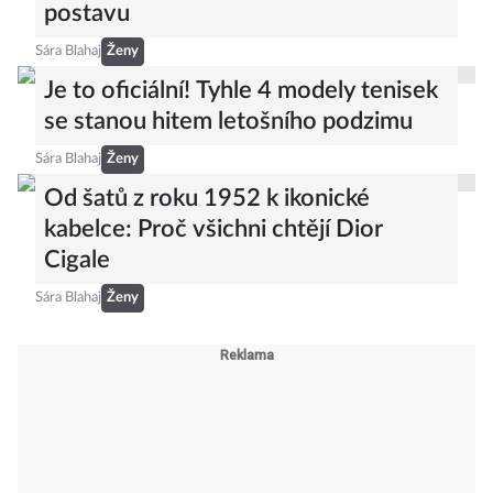
Našli jsme ty nejlepší pro každou
postavu
Sára Blahaj
Ženy
Je to oficiální! Tyhle 4 modely tenisek
se stanou hitem letošního podzimu
Sára Blahaj
Ženy
Od šatů z roku 1952 k ikonické
kabelce: Proč všichni chtějí Dior
Cigale
Sára Blahaj
Ženy