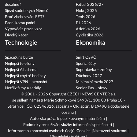
Nová superdávka: kdo na ní
MMA
dosáhne?
Fotbal 2026/27
Sjezd sudetských Němců
Hokej 2026
Proč vláda zavádí EET?
Tenis 2026
Padni komu padni
F1 2026
Výpověď z práce vzor
Atletika 2026
Divoký kačer
Cyklistika 2026
Technologie
Ekonomika
SpaceX na burze
Smrt OSVČ
Nejlepší telefony
Spořicí účty
Nejlepší AI zdarma
Superdávka – změny
Nejlepší chytré hodinky
Důchody 2027
Nejlepší VPN – srovnání
Minimální mzda 2027
Netflix filmy a seriály
Senior Pas – slevy
© 2001 - 2026 Copyright
CZECH NEWS CENTER a.s.
se sídlem náměstí Marie Schmolkové 3493/1, 100 00 Praha 10 -
Strašnice, IČO: 02346826, zapsána v OR, sp.zn. B 19490 a dodavatelé
obsahu
Autorská práva k publikovaným materiálům
Podmínky pro užívání služby informační společnosti
Informace o zpracování osobních údajů
Cookies
Nastavení soukromí