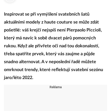
·
2. února 2022
19:11
Inspirovat se při vymýšlení svatebních šatů
aktuálními modely z haute couture se může zdát
pošetilé: váš krejčí nejspíš není Pierpaolo Piccioli,
který má navíc k sobě dvacet párů pomocných
rukou. Když ale přivřete oči nad tou dokonalostí,
třeba spatříte prvek, který vás zaujme a půjde
snadno alternovat. A v neposlední řadě můžete
omrknout trendy, které reflektují svatební sezónu
jaro/léto 2022.