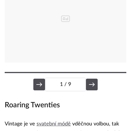
1
/ 9
Roaring Twenties
D
Vintage je ve
svatební módě
vděčnou volbou, tak
T