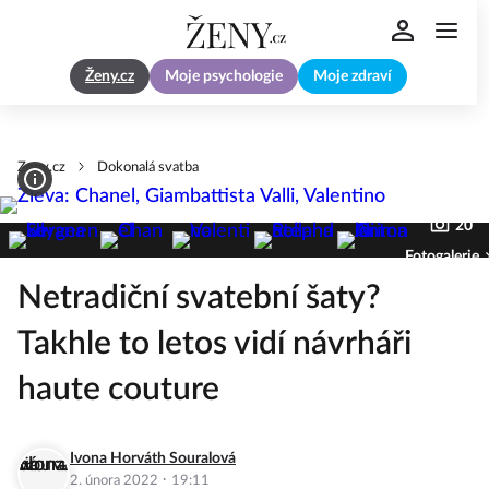
Ženy.cz
Moje psychologie
Moje zdraví
Zeny.cz
Dokonalá svatba
20
Fotogalerie
Netradiční svatební šaty?
Takhle to letos vidí návrháři
haute couture
Ivona Horváth Souralová