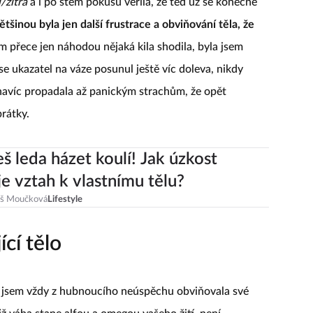
/zítra
a i po stém pokusu věřila, že teď už se konečně
šinou byla jen další frustrace a obviňování těla, že
m přece jen náhodou nějaká kila shodila, byla jsem
 se ukazatel na váze posunul ještě víc doleva, nikdy
 navíc propadala až panickým strachům, že opět
brátky.
š leda házet koulí! Jak úzkost
je vztah k vlastnímu tělu?
eš Moučková
Lifestyle
cí tělo
e jsem vždy z hubnoucího neúspěchu obviňovala své