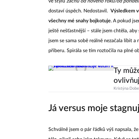
ve stylu
začnu od nového roku/od pondělí
dostaví úspěch. Nedostavil.
Výsledkem vět
všechny mé snahy bojkotuje
. A pokud jse
ještě nešťastnější – stále jsem chtěla, aby
jsem se sama sobě reálně nezačala líbit a
přiberu. Spirála se tím roztočila na plné o
Ty může
ovlivňu
Kristýna Dob
Já versus moje stagnují
Schválně jsem o pár řádků výš napsala, ž