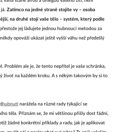
tiž váha stane alfou a omegou vašeho žití, není
 já.
Zatímco na jedné straně stojíte vy – osoba
jší, na druhé stojí vaše tělo – systém, který podle
přestože jej ládujete jednou hubnoucí metodou za
někdy opováží ukázat ještě vyšší váhu než předešlý
l. Problém ale je, že tento nepřítel je vaše schránka,
lý život na každém kroku. A s někým takovým by si to
e)
hubnutí
narážela na různé rady týkající se
ho těla. Přiznám se, že mi většinou přišly dost fádní,
iž žádné konkrétní příklady a rady, jak je aplikovat