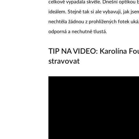
celkově vypadala skvěle. Dnešní optikou b
ideálem. Stejně tak si ale vybavuji, jak js
nechtěla žádnou z prohlížených fotek ukáz
odporná a nechutně tlustá.
TIP NA VIDEO: Karolína Fou
stravovat