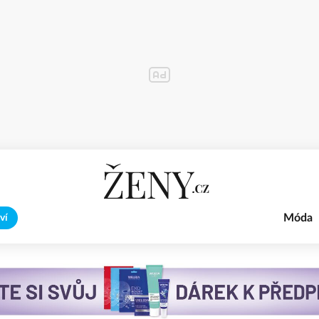
Móda
ví