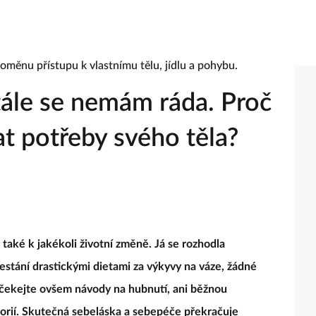
tále se nemám ráda. Proč
t potřeby svého těla?
aké k jakékoli životní změně. Já se rozhodla
restání drastickými dietami za výkyvy na váze, žádné
ečekejte ovšem návody na hubnutí, ani běžnou
alorií. Skutečná sebeláska a sebepéče překračuje