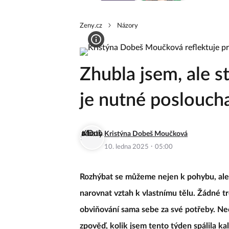
Zeny.cz
Názory
Zhubla jsem, ale s
je nutné posloucha
Kristýna Dobeš Moučková
·
10. ledna 2025
05:00
Rozhýbat se můžeme nejen k pohybu, ale t
narovnat vztah k vlastnímu tělu. Žádné t
obviňování sama sebe za své potřeby. N
zpověď, kolik jsem tento týden spálila k