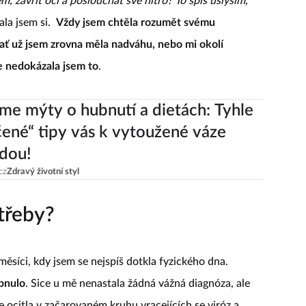
m, zavřít oči a poslouchat své nitro? To spíš uslyším,
kala jsem si.
Vždy jsem chtěla rozumět svému
 ať už jsem zrovna měla nadváhu, nebo mi okolí
le nedokázala jsem to
.
me mýty o hubnutí a dietách: Tyhle
ené“ tipy vás k vytoužené váze
dou!
cz
Zdravý životní styl
třeby?
ěsíci, kdy jsem se nejspíš dotkla fyzického dna.
pnulo
. Sice u mě nenastala žádná vážná diagnóza, ale
e ocitla v začarovaném kruhu vracejících se viróz a