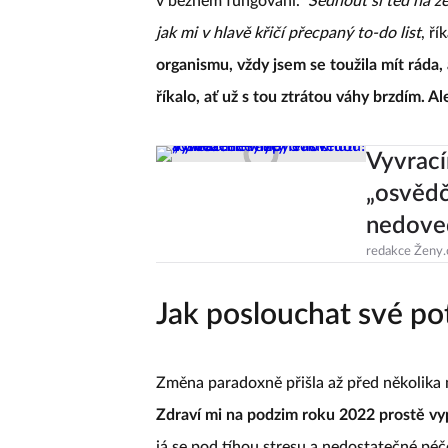
v běžném fungování.
Sednout si teď na ze
jak mi v hlavě křičí přecpaný to-do list
, ří
organismu, vždy jsem se toužila mít ráda,
říkalo, ať už s tou ztrátou váhy brzdím. A
Vyvrací
„osvědč
nedove
redakce Ženy.
Jak poslouchat své po
Změna paradoxně přišla až před několika m
Zdraví mi na podzim roku 2022 prostě vy
já se pod tíhou stresu a nedostatečné péč