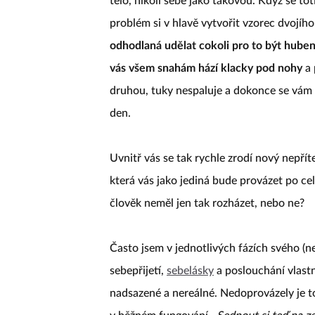
tělo, nikoli sebe jako takovou. Když se to
problém si v hlavě vytvořit vzorec dvojího
odhodlaná udělat cokoli pro to být hubeně
vás všem snahám hází klacky pod nohy
a 
druhou, tuky nespaluje a dokonce se vám 
den.
Uvnitř vás se tak rychle zrodí nový nepříte
která vás jako jediná bude provázet po ce
člověk neměl jen tak rozházet, nebo ne?
Často jsem v jednotlivých fázích svého (n
sebepřijetí,
sebelásky
a poslouchání vlastní
nadsazené a nereálné. Nedoprovázely je tot