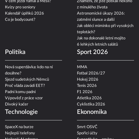
V čem jezdí Yamal a Mesii?
Znamení, že jste potkali někoho
Kvízy pro seniory
z minulého života
Kalendář úplňků 2026
Astronomické úkazy 2026:
Co je bodycount?
zatmění slunce a další
Jak obléci miminko při vysokých
teplotách?
Jak na dokonalé letní mojito
6 lehkých letních salátů
Politika
Sport 2026
Nová superdávka: kdo na ní
MMA
dosáhne?
Fotbal 2026/27
Sjezd sudetských Němců
Hokej 2026
Proč vláda zavádí EET?
Tenis 2026
Padni komu padni
F1 2026
Výpověď z práce vzor
Atletika 2026
Divoký kačer
Cyklistika 2026
Technologie
Ekonomika
SpaceX na burze
Smrt OSVČ
Nejlepší telefony
Spořicí účty