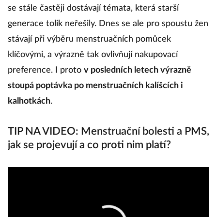
se stále častěji dostávají témata, která starší
T
generace tolik neřešily. Dnes se ale pro spoustu žen
p
stávají při výběru menstruačních pomůcek
Fu
klíčovými, a výrazně tak ovlivňují nakupovací
preference. I proto
v posledních letech výrazně
N
stoupá poptávka po menstruačních kalíšcích i
ne
kalhotkách
.
h
b
TIP NA VIDEO: Menstruační bolesti a PMS,
sa
jak se projevují a co proti nim platí?
a
zk
do
p