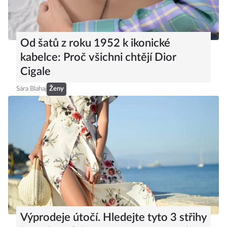
Od šatů z roku 1952 k ikonické
kabelce: Proč všichni chtějí Dior
Cigale
Sára Blahaj
Ženy
Výprodeje útočí. Hledejte tyto 3 střihy