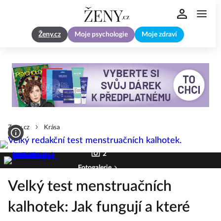
Ženy.cz
Moje psychologie
Moje zdraví
Zeny.cz
Krása
2
Fotogalerie
Velký test menstruačních
kalhotek: Jak fungují a které