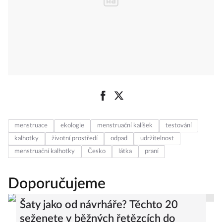
menstruace
ekologie
menstruační kalíšek
testování
kalhotky
životní prostředí
odpad
udržitelnost
menstruační kalhotky
Česko
látka
praní
Doporučujeme
Šaty jako od návrháře? Těchto 20
seženete v běžných řetězcích do