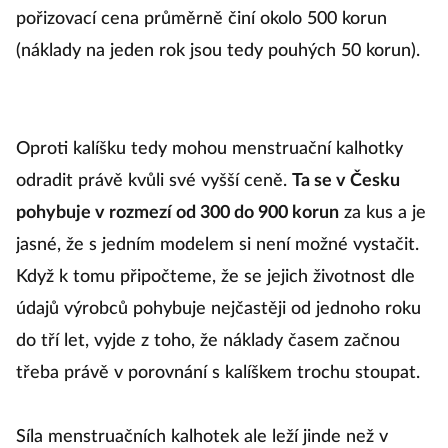
vy
pořizovací cena průměrně činí okolo 500 korun
o
(náklady na jeden rok jsou tedy pouhých 50 korun).
b
k
š
Oproti kalíšku tedy mohou menstruační kalhotky
in
odradit právě kvůli své vyšší ceně.
Ta se v Česku
m
pohybuje v rozmezí od 300 do 900 korun
za kus a je
s
jasné, že s jedním modelem si není možné vystačit.
př
Když k tomu připočteme, že se jejich životnost dle
b
údajů výrobců pohybuje nejčastěji od jednoho roku
do tří let, vyjde z toho, že náklady časem začnou
třeba právě v porovnání s kalíškem trochu stoupat.
Síla menstruačních kalhotek ale leží jinde než v