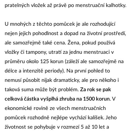
p
pratelných vložek až právě po menstruační kalhotky.
p
s
U mnohých z těchto pomůcek je ale rozhodující
U
nejen jejich pohodlnost a dopad na životní prostředí,
v
ale samozřejmě také cena. Žena, pokud používá
st
vložky či tampony, utratí za jednu menstruaci v
p
průměru okolo 125 korun (záleží ale samozřejmě na
mů
délce a intenzitě periody). Na první pohled to
n
nemusí působit nijak dramaticky, ale pro někoho i
taková suma může být problém.
Za rok se pak
celková částka vyšplhá zhruba na 1500 korun
. V
Ka
ekonomické rovině ze všech menstruačních
Pl
pomůcek rozhodně nejlépe vychází kalíšek. Jeho
M
životnost se pohybuje v rozmezí 5 až 10 let a