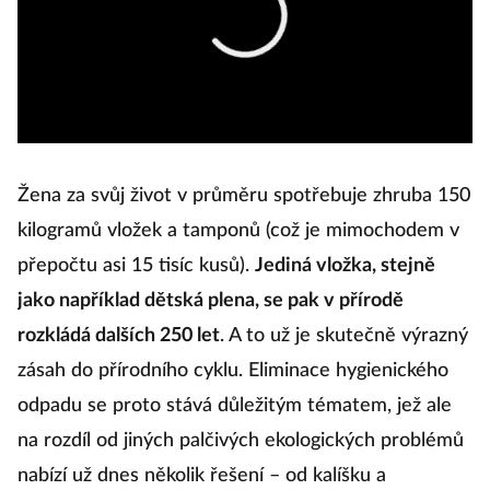
Ka
Pl
M
L
si
Žena za svůj život v průměru spotřebuje zhruba 150
F
kilogramů vložek a tamponů (což je mimochodem v
ne
přepočtu asi 15 tisíc kusů).
Jediná vložka, stejně
n
jako například dětská plena, se pak v přírodě
ne
rozkládá dalších 250 let
. A to už je skutečně výrazný
n
zásah do přírodního cyklu. Eliminace hygienického
odpadu se proto stává důležitým tématem, jež ale
Př
na rozdíl od jiných palčivých ekologických problémů
t
nabízí už dnes několik řešení – od kalíšku a