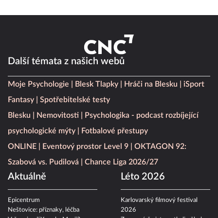
Další témata z našich webů
Moje Psychologie
Blesk Tlapky
Hráči na Blesku
iSport
Fantasy
Spotřebitelské testy
Blesku
Nemovitosti
Psychologika - podcast rozbíjející
psychologické mýty
Fotbalové přestupy
ONLINE
Eventový prostor Level 9
OKTAGON 92:
Szabová vs. Pudilová
Chance Liga 2026/27
Aktuálně
Léto 2026
Epicentrum
Karlovarský filmový festival
Neštovice: příznaky, léčba
2026