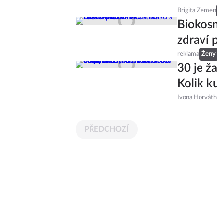
Brigita Zemen
Biokosm
zdraví 
reklama
Ženy
30 je ž
Kolik k
Ivona Horváth
PŘEDCHOZÍ