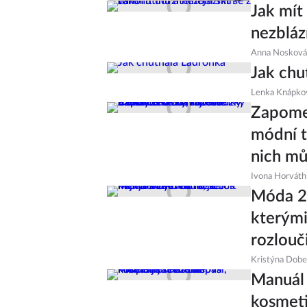
Jak mít 
nezbláz
Anna Nosková
Jak chu
Lenka Knápko
Zapome
módní t
nich mů
Ivona Horváth
Móda 20
kterými
rozlouč
Kristýna Dob
Manuál 
kosmeti