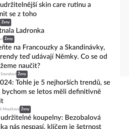
udržitelnější skin care rutinu a
nit se z toho
Ženy
tnala Ladronka
vá
Ženy
ňte na Francouzky a Skandinávky,
rendy teď udávají Němky. Co se od
žeme naučit?
 Souralová
Ženy
24: Tohle je 5 nejhorších trendů, se
 bychom se letos měli definitivně
it
eš Moučková
Ženy
udržitelné koupelny: Bezobalová
ka nás nespasí, klíčem je šetrnost