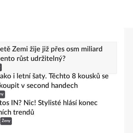
etě Zemi žije již přes osm miliard
 tento růst udržitelný?
y
ako i letní šaty. Těchto 8 kousků se
 koupit v second handech
ny
tos IN? Nic! Stylisté hlásí konec
ních trendů
á
Ženy