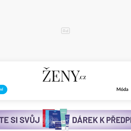
Móda
ví