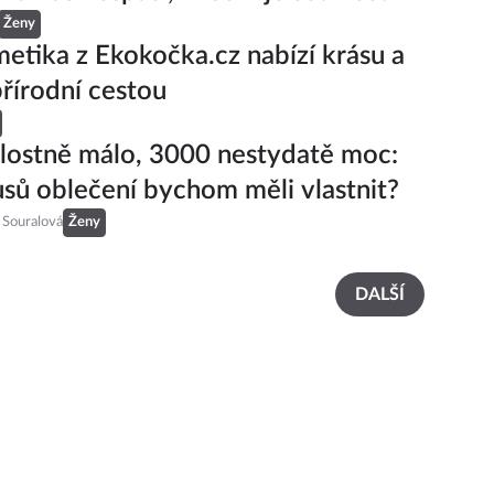
Ženy
etika z Ekokočka.cz nabízí krásu a
přírodní cestou
alostně málo, 3000 nestydatě moc:
usů oblečení bychom měli vlastnit?
 Souralová
Ženy
DALŠÍ