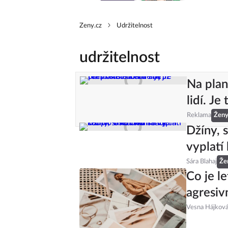
Zeny.cz
Udržitelnost
udržitelnost
Na plan
lidí. Je
Reklama
Žen
Džíny, s
vyplatí
Sára Blahaj
Že
Co je le
agresiv
Vesna Hájkov