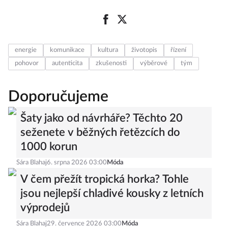
energie
komunikace
kultura
životopis
řízení
pohovor
autenticita
zkušenosti
výběrové
tým
Doporučujeme
Šaty jako od návrháře? Těchto 20
seženete v běžných řetězcích do
1000 korun
Sára Blahaj
6. srpna 2026 03:00
Móda
V čem přežít tropická horka? Tohle
jsou nejlepší chladivé kousky z letních
výprodejů
Sára Blahaj
29. července 2026 03:00
Móda