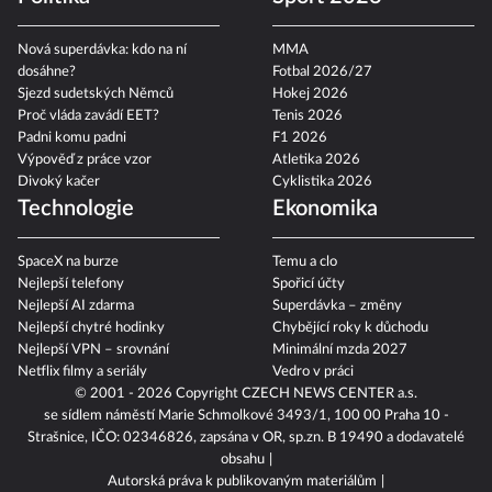
Nová superdávka: kdo na ní
MMA
dosáhne?
Fotbal 2026/27
Sjezd sudetských Němců
Hokej 2026
Proč vláda zavádí EET?
Tenis 2026
Padni komu padni
F1 2026
Výpověď z práce vzor
Atletika 2026
Divoký kačer
Cyklistika 2026
Technologie
Ekonomika
SpaceX na burze
Temu a clo
Nejlepší telefony
Spořicí účty
Nejlepší AI zdarma
Superdávka – změny
Nejlepší chytré hodinky
Chybějící roky k důchodu
Nejlepší VPN – srovnání
Minimální mzda 2027
Netflix filmy a seriály
Vedro v práci
© 2001 - 2026 Copyright
CZECH NEWS CENTER a.s.
se sídlem náměstí Marie Schmolkové 3493/1, 100 00 Praha 10 -
Strašnice, IČO: 02346826, zapsána v OR, sp.zn. B 19490 a dodavatelé
obsahu
Autorská práva k publikovaným materiálům