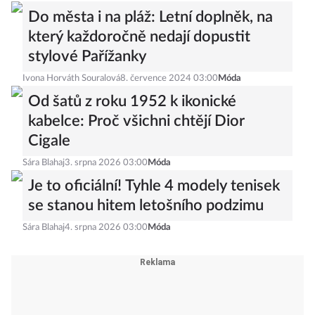
Do města i na pláž: Letní doplněk, na
který každoročně nedají dopustit
stylové Pařížanky
Ivona Horváth Souralová
8. července 2024 03:00
Móda
Od šatů z roku 1952 k ikonické
kabelce: Proč všichni chtějí Dior
Cigale
Sára Blahaj
3. srpna 2026 03:00
Móda
Je to oficiální! Tyhle 4 modely tenisek
se stanou hitem letošního podzimu
Sára Blahaj
4. srpna 2026 03:00
Móda