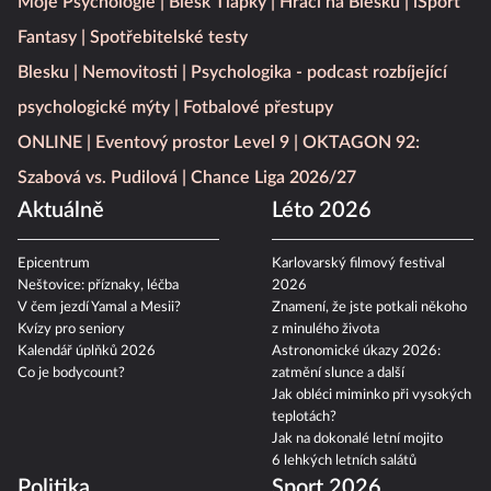
Moje Psychologie
Blesk Tlapky
Hráči na Blesku
iSport
Fantasy
Spotřebitelské testy
Blesku
Nemovitosti
Psychologika - podcast rozbíjející
psychologické mýty
Fotbalové přestupy
ONLINE
Eventový prostor Level 9
OKTAGON 92:
Szabová vs. Pudilová
Chance Liga 2026/27
Aktuálně
Léto 2026
Epicentrum
Karlovarský filmový festival
Neštovice: příznaky, léčba
2026
V čem jezdí Yamal a Mesii?
Znamení, že jste potkali někoho
Kvízy pro seniory
z minulého života
Kalendář úplňků 2026
Astronomické úkazy 2026:
Co je bodycount?
zatmění slunce a další
Jak obléci miminko při vysokých
teplotách?
Jak na dokonalé letní mojito
6 lehkých letních salátů
Politika
Sport 2026