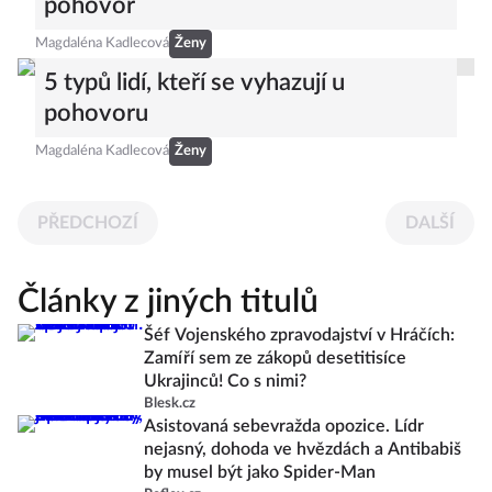
pohovor
Magdaléna Kadlecová
Ženy
5 typů lidí, kteří se vyhazují u
pohovoru
Magdaléna Kadlecová
Ženy
PŘEDCHOZÍ
DALŠÍ
Články z jiných titulů
Šéf Vojenského zpravodajství v Hráčích:
Zamíří sem ze zákopů desetitisíce
Ukrajinců! Co s nimi?
Blesk.cz
Asistovaná sebevražda opozice. Lídr
nejasný, dohoda ve hvězdách a Antibabiš
by musel být jako Spider-Man