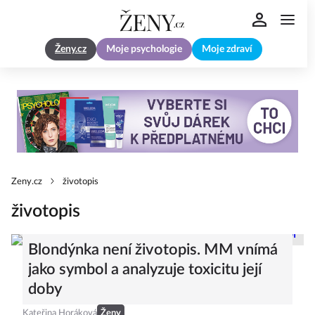
Ženy.cz
Moje psychologie
Moje zdraví
Zeny.cz
životopis
životopis
Blondýnka není životopis. MM vnímá
jako symbol a analyzuje toxicitu její
doby
Kateřina Horáková
Ženy