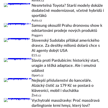
Reflex.cz
Nesmrtelná Toyota? Starší modely dokáže
dodatečně modernizovat, včetně hybridů i
sporťáků
Auto.cz
Samsung okouzlil Prahu dronovou show k
odstartování prodeje nových produktů
Poggers
Slovenský Sudolabs přilákal amerického
dravce. Za desítky milionů dolarů chce s
AI agenty dobýt USA
E15.cz
Slavia proti Pardubicím: historický start,
uragán a těžká adaptace. Ale i smutná
událost
iSport.cz
Nejlepší příslušenství do kanceláře.
Alzácký čistič za 179 Kč se postará o
klávesnici, mobil i sluchátka
Živě.cz
Vychytralé masožravky: Proč masožravá
darlingtonie krmí hmyz, který loví?