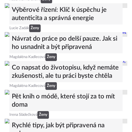
Výběrové řízení: Klíč k úspěchu je
autenticita a správná energie
Lucie Zadák
Ženy
Návrat do práce po delší pauze. Jak si
ho usnadnit a být připravená
Magdaléna Kadlecová
Ženy
Co napsat do životopisu, když nemáte
zkušenosti, ale tu práci byste chtěla
Magdaléna Kadlecová
Ženy
Pět knih o módě, které stojí za to mít
doma
Irena Sládečková
Ženy
Rychlé tipy, jak být připravená na