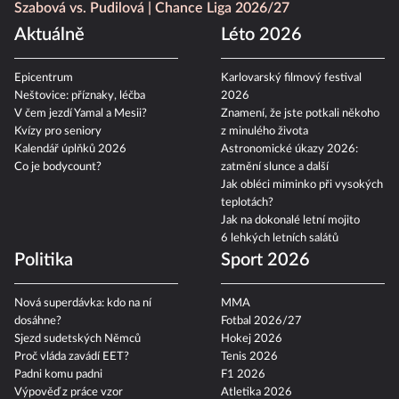
Szabová vs. Pudilová
Chance Liga 2026/27
Aktuálně
Léto 2026
Epicentrum
Karlovarský filmový festival
Neštovice: příznaky, léčba
2026
V čem jezdí Yamal a Mesii?
Znamení, že jste potkali někoho
Kvízy pro seniory
z minulého života
Kalendář úplňků 2026
Astronomické úkazy 2026:
Co je bodycount?
zatmění slunce a další
Jak obléci miminko při vysokých
teplotách?
Jak na dokonalé letní mojito
6 lehkých letních salátů
Politika
Sport 2026
Nová superdávka: kdo na ní
MMA
dosáhne?
Fotbal 2026/27
Sjezd sudetských Němců
Hokej 2026
Proč vláda zavádí EET?
Tenis 2026
Padni komu padni
F1 2026
Výpověď z práce vzor
Atletika 2026