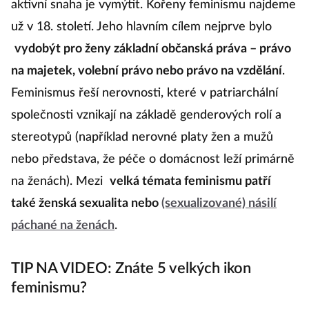
aktivní snaha je vymýtit. Kořeny feminismu najdeme
už v 18. století. Jeho hlavním cílem nejprve bylo
vydobýt pro ženy základní občanská práva – právo
na majetek, volební právo nebo právo na vzdělání
.
Feminismus řeší nerovnosti, které v patriarchální
společnosti vznikají na základě genderových rolí a
stereotypů (například nerovné platy žen a mužů
nebo představa, že péče o domácnost leží primárně
na ženách). Mezi
velká témata feminismu patří
také ženská sexualita nebo
(sexualizované) násilí
páchané na ženách
.
TIP NA VIDEO: Znáte 5 velkých ikon
feminismu?