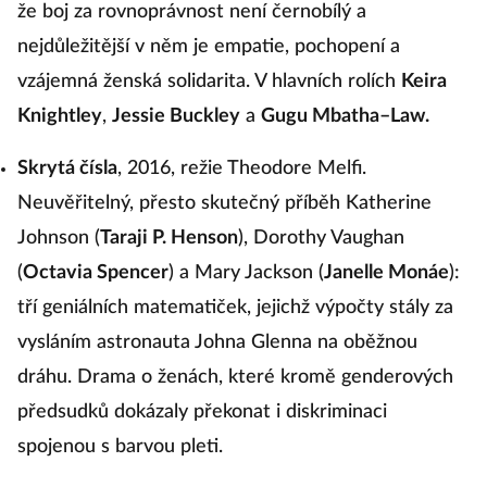
že boj za rovnoprávnost není černobílý a
nejdůležitější v něm je empatie, pochopení a
vzájemná ženská solidarita. V hlavních rolích
Keira
Knightley
,
Jessie Buckley
a
Gugu Mbatha–Law.
Skrytá čísla
, 2016, režie Theodore Melfi.
Neuvěřitelný, přesto skutečný příběh Katherine
Johnson (
Taraji P. Henson
), Dorothy Vaughan
(
Octavia Spencer
) a Mary Jackson (
Janelle Monáe
):
tří geniálních matematiček, jejichž výpočty stály za
vysláním astronauta Johna Glenna na oběžnou
dráhu. Drama o ženách, které kromě genderových
předsudků dokázaly překonat i diskriminaci
spojenou s barvou pleti.