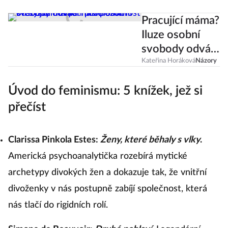
Pracující máma?
Iluze osobní
svobody odvádí
naši pozornost
Kateřina Horáková
Názory
od
Úvod do feminismu: 5 knížek, jež si
systémových
problémů
přečíst
Clarissa Pinkola Estes:
Ženy, které běhaly s vlky
.
Americká psychoanalytička rozebírá mytické
archetypy divokých žen a dokazuje tak, že vnitřní
divoženky v nás postupně zabíjí společnost, která
nás tlačí do rigidních rolí.