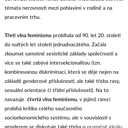
témata nerovnosti mezi pohlavími v rodině a na
pracovním trhu.
Třetí vlna feminismu
probíhala od 90. let 20. století
do nultých let století jednadvacátého. Začala
zkoumat samotné sexistické základy společnosti a
více se také zabývá intersekcionalitou (tzn.
kombinovanou diskriminací, která se děje nejen na
základě genderové příslušnosti, ale také třeba rasy,
sexuální orientace či třídní příslušnosti). Na to
navazuje
čtvrtá vlna feminismu
, v jejímž rámci
probíhá kritika celého současného
socioekonomického systému, ale v souvislosti s
genderem se diskutuje také třeba o
proměně ideálu