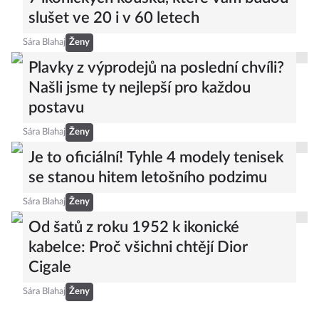
slušet ve 20 i v 60 letech
Sára Blahaj
Ženy
Plavky z výprodejů na poslední chvíli?
Našli jsme ty nejlepší pro každou
postavu
Sára Blahaj
Ženy
Je to oficiální! Tyhle 4 modely tenisek
se stanou hitem letošního podzimu
Sára Blahaj
Ženy
Od šatů z roku 1952 k ikonické
kabelce: Proč všichni chtějí Dior
Cigale
Sára Blahaj
Ženy