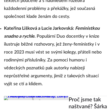
textech poučeně a s nadhledem rozebírá
každodenní problémy a překážky, jež současná
společnost klade ženám do cesty.
Kateřina Lišková a Lucie Jarkovská:
Feministkou
snadno a rychle
.
Populární Duo docentky v knize
ilustruje běžné rozhovory, jež ženy-feministky i v
roce 2023 musí vést se svými kolegy, přáteli nebo
rodinnými příslušníky. Za pomoci humoru i
vědeckých poznatků pak autorky nabízejí
neprůstřelné argumenty, jimiž z takových situací
vyjít se ctí a klidem.
Proč jsme tak
naštvané? Šárka