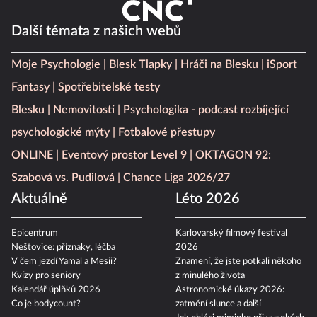
Další témata z našich webů
Moje Psychologie
Blesk Tlapky
Hráči na Blesku
iSport
Fantasy
Spotřebitelské testy
Blesku
Nemovitosti
Psychologika - podcast rozbíjející
psychologické mýty
Fotbalové přestupy
ONLINE
Eventový prostor Level 9
OKTAGON 92:
Szabová vs. Pudilová
Chance Liga 2026/27
Aktuálně
Léto 2026
Epicentrum
Karlovarský filmový festival
Neštovice: příznaky, léčba
2026
V čem jezdí Yamal a Mesii?
Znamení, že jste potkali někoho
Kvízy pro seniory
z minulého života
Kalendář úplňků 2026
Astronomické úkazy 2026:
Co je bodycount?
zatmění slunce a další