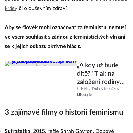
krásy
či o duševním zdraví.
Aby se člověk mohl označovat za feministu, nemusí
ve všem souhlasit s žádnou z feministických vln ani
se k jejich odkazu aktivně hlásit
.
„A kdy už bude
dítě?“ Tlak na
založení rodiny
trápí ženy i jejich
Kristýna Dobeš Moučková
Lifestyle
psychiku
3 zajímavé filmy o historii feminismu
Sufražetka
, 2015, režie Sarah Gavron. Dobové