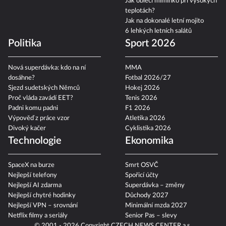
Jak obléci miminko při vysokých
teplotách?
Jak na dokonalé letní mojito
6 lehkých letních salátů
Politika
Sport 2026
Nová superdávka: kdo na ní
MMA
dosáhne?
Fotbal 2026/27
Sjezd sudetských Němců
Hokej 2026
Proč vláda zavádí EET?
Tenis 2026
Padni komu padni
F1 2026
Výpověď z práce vzor
Atletika 2026
Divoký kačer
Cyklistika 2026
Technologie
Ekonomika
SpaceX na burze
Smrt OSVČ
Nejlepší telefony
Spořicí účty
Nejlepší AI zdarma
Superdávka – změny
Nejlepší chytré hodinky
Důchody 2027
Nejlepší VPN – srovnání
Minimální mzda 2027
Netflix filmy a seriály
Senior Pas – slevy
© 2001 - 2026 Copyright
CZECH NEWS CENTER a.s.