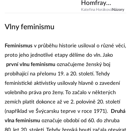
Homfray
úderně shrnuje
Kateřina Horáková
Názory
životní
Vlny feminismu
zkušenosti
každé ženy
Feminismus
v průběhu historie usiloval o různé věci,
proto jeho jednotlivé etapy dělíme do vln. Jako
první vlnu feminismu
označujeme ženský boj
probíhající na přelomu 19. a 20. století. Tehdy
feministické aktivistky usilovaly hlavně o zavedení
volebního práva pro ženy. To začalo v některých
zemích platit dokonce až ve 2. polovině 20. století
(například ve Švýcarsku teprve v roce 1971).
Druhá
vlna feminismu
označuje období od 60. do zhruba
80. let 20. století. Tehdy ženská hnutí začala otevírat