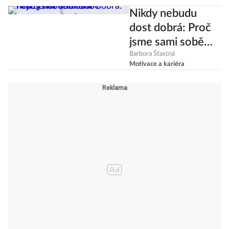
Nikdy nebudu
dost dobrá: Proč
jsme sami sobě
největším
Barbora Šťastná
Motivace a kariéra
kritikem?