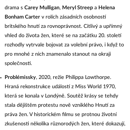
drama s
Carey Mulligan
,
Meryl Streep
a
Helena
Bonham Carter
v rolích zásadních osobností
britského hnutí za rovnoprávnost. Citlivý a upřímný
vhled do života žen, které se na začátku 20. století
rozhodly vytrvale bojovat za volební právo, i když to
pro mnohé z nich znamenalo stanout na okraji
společnosti.
Problémissky
, 2020, režie Philippa Lowthorpe.
Hraná rekonstrukce událostí z Miss World 1970,
která se konala v Londýně. Soutěž krásy se tehdy
stala dějištěm protestu nově vzniklého Hnutí za
práva žen. V historickém filmu se protnou životní
zkušenosti několika různorodých žen, které dokazují,