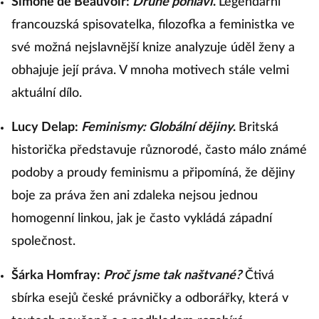
Simone de Beauvoir:
Druhé pohlaví
.
Legendární
francouzská spisovatelka, filozofka a feministka ve
své možná nejslavnější knize analyzuje úděl ženy a
obhajuje její práva. V mnoha motivech stále velmi
aktuální dílo.
Lucy Delap:
Feminismy: Globální dějiny
.
Britská
historička představuje různorodé, často málo známé
podoby a proudy feminismu a připomíná, že dějiny
boje za práva žen ani zdaleka nejsou jednou
homogenní linkou, jak je často vykládá západní
společnost.
Šárka Homfray:
Proč jsme tak naštvané?
Čtivá
sbírka esejů české právničky a odborářky, která v