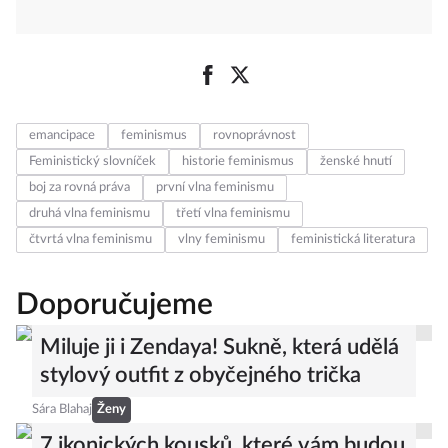
emancipace
feminismus
rovnoprávnost
Feministický slovníček
historie feminismus
ženské hnutí
boj za rovná práva
první vlna feminismu
druhá vlna feminismu
třetí vlna feminismu
čtvrtá vlna feminismu
vlny feminismu
feministická literatura
Doporučujeme
Miluje ji i Zendaya! Sukně, která udělá
stylový outfit z obyčejného trička
Sára Blahaj
Ženy
7 ikonických kousků, které vám budou