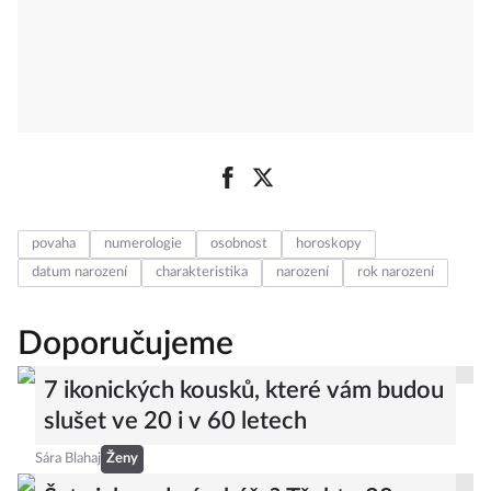
povaha
numerologie
osobnost
horoskopy
datum narození
charakteristika
narození
rok narození
Doporučujeme
7 ikonických kousků, které vám budou
slušet ve 20 i v 60 letech
Sára Blahaj
Ženy