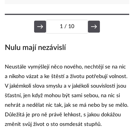
1
/ 10
Nulu mají nezávislí
J
Neustále vymýšlejí něco nového, nechtějí se na nic
N
a nikoho vázat a ke štěstí a životu potřebují volnost.
ne
V jakémkoli slova smyslu a v jakékoli souvislosti jsou
n
šťastní, jen když mohou být sami sebou, na nic si
sm
nehrát a nedělat nic tak, jak se má nebo by se mělo.
n
Důležitá je pro ně právě lehkost, s jakou dokážou
c
změnit svůj život o sto osmdesát stupňů.
ne