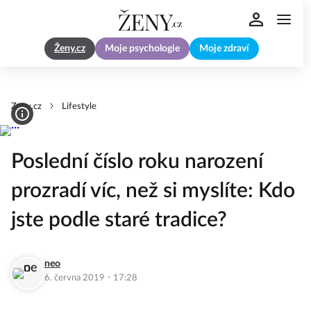
Ženy.cz
Moje psychologie
Moje zdraví
Zeny.cz
Lifestyle
Poslední číslo roku narození
prozradí víc, než si myslíte: Kdo
jste podle staré tradice?
neo
·
6. června 2019
17:28