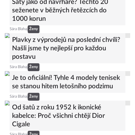
Šaty jako od návrháře? Těchto 20
seženete v běžných řetězcích do
1000 korun
Sára Blahaj
Ženy
Plavky z výprodejů na poslední chvíli?
Našli jsme ty nejlepší pro každou
postavu
Sára Blahaj
Ženy
Je to oficiální! Tyhle 4 modely tenisek
se stanou hitem letošního podzimu
Sára Blahaj
Ženy
Od šatů z roku 1952 k ikonické
kabelce: Proč všichni chtějí Dior
Cigale
Sára Blahaj
Ženy