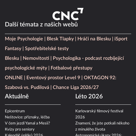
Další témata z našich webů
Moje Psychologie
Blesk Tlapky
Hráči na Blesku
iSport
Fantasy
Spotřebitelské testy
Blesku
Nemovitosti
Psychologika - podcast rozbíjející
psychologické mýty
Fotbalové přestupy
ONLINE
Eventový prostor Level 9
OKTAGON 92:
Szabová vs. Pudilová
Chance Liga 2026/27
Aktuálně
Léto 2026
Epicentrum
Karlovarský filmový festival
Neštovice: příznaky, léčba
2026
V čem jezdí Yamal a Mesii?
Znamení, že jste potkali někoho
Kvízy pro seniory
z minulého života
Kalendář úplňků 2026
Astronomické úkazy 2026: