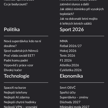
Co je bodycount?
zatmění slunce a další
Jak obléci miminko při vysokých
teplotách?
Jak na dokonalé letní mojito
6 lehkých letních salátů
Politika
Sport 2026
Nová superdávka: kdo na ní
MMA
dosáhne?
Fotbal 2026/27
Sjezd sudetských Němců
Hokej 2026
Proč vláda zavádí EET?
Tenis 2026
Padni komu padni
F1 2026
Výpověď z práce vzor
Atletika 2026
Divoký kačer
Cyklistika 2026
Technologie
Ekonomika
SpaceX na burze
Smrt OSVČ
Nejlepší telefony
Spořicí účty
Nejlepší AI zdarma
Superdávka – změny
Nejlepší chytré hodinky
Důchody 2027
Nejlepší VPN – srovnání
Minimální mzda 2027