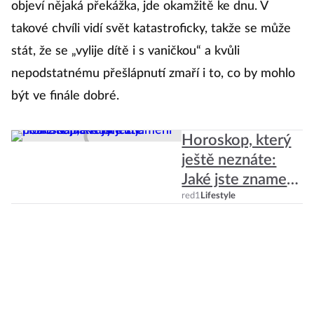
objeví nějaká překážka, jde okamžitě ke dnu. V
má
takové chvíli vidí svět katastroficky, takže se může
ž
stát, že se „vylije dítě i s vaničkou“ a kvůli
to
nepodstatnému přešlápnutí zmaří i to, co by mohlo
v
být ve finále dobré.
hl
dí
Horoskop, který
ještě neznáte:
Jaké jste znamení
podle bájné
red1
Lifestyle
Atlantidy?