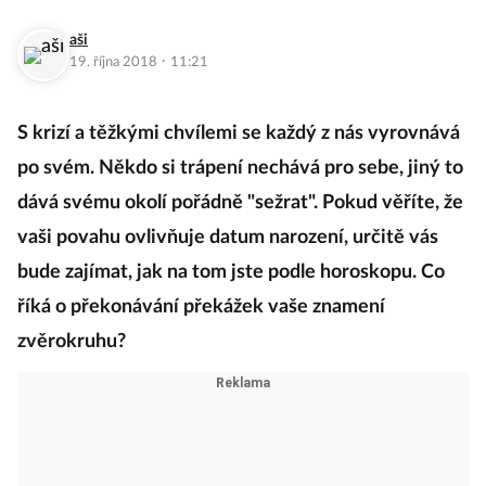
aši
·
19. října 2018
11:21
S krizí a těžkými chvílemi se každý z nás vyrovnává
po svém. Někdo si trápení nechává pro sebe, jiný to
dává svému okolí pořádně "sežrat". Pokud věříte, že
vaši povahu ovlivňuje datum narození, určitě vás
bude zajímat, jak na tom jste podle horoskopu. Co
říká o překonávání překážek vaše znamení
zvěrokruhu?