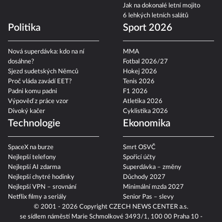
Jak na dokonalé letní mojito
6 lehkých letních salátů
Politika
Sport 2026
Nová superdávka: kdo na ní
MMA
dosáhne?
Fotbal 2026/27
Sjezd sudetských Němců
Hokej 2026
Proč vláda zavádí EET?
Tenis 2026
Padni komu padni
F1 2026
Výpověď z práce vzor
Atletika 2026
Divoký kačer
Cyklistika 2026
Technologie
Ekonomika
SpaceX na burze
Smrt OSVČ
Nejlepší telefony
Spořicí účty
Nejlepší AI zdarma
Superdávka – změny
Nejlepší chytré hodinky
Důchody 2027
Nejlepší VPN – srovnání
Minimální mzda 2027
Netflix filmy a seriály
Senior Pas – slevy
© 2001 - 2026 Copyright
CZECH NEWS CENTER a.s.
se sídlem náměstí Marie Schmolkové 3493/1, 100 00 Praha 10 -