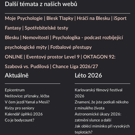
Další témata z našich webů
Moje Psychologie
Blesk Tlapky
Hráči na Blesku
iSport
Fantasy
Spotřebitelské testy
Blesku
Nemovitosti
Psychologika - podcast rozbíjející
psychologické mýty
Fotbalové přestupy
ONLINE
Eventový prostor Level 9
OKTAGON 92:
Szabová vs. Pudilová
Chance Liga 2026/27
Aktuálně
Léto 2026
Epicentrum
Karlovarský filmový festival
Neštovice: příznaky, léčba
2026
V čem jezdí Yamal a Mesii?
Znamení, že jste potkali někoho
Kvízy pro seniory
z minulého života
Kalendář úplňků 2026
Astronomické úkazy 2026:
Co je bodycount?
zatmění slunce a další
Jak obléci miminko při vysokých
teplotách?