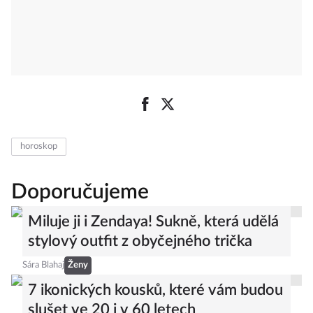
horoskop
Doporučujeme
Miluje ji i Zendaya! Sukně, která udělá
stylový outfit z obyčejného trička
Sára Blahaj
Ženy
7 ikonických kousků, které vám budou
slušet ve 20 i v 60 letech