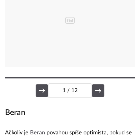
1
/ 12
Beran
B
Ačkoliv je
Beran
povahou spíše optimista, pokud se
J