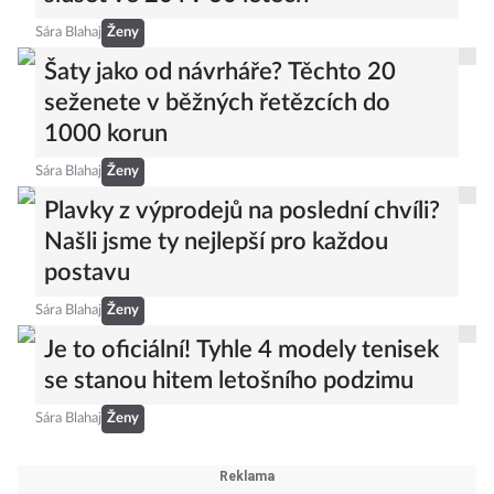
Sára Blahaj
Ženy
Šaty jako od návrháře? Těchto 20
seženete v běžných řetězcích do
1000 korun
Sára Blahaj
Ženy
Plavky z výprodejů na poslední chvíli?
Našli jsme ty nejlepší pro každou
postavu
Sára Blahaj
Ženy
Je to oficiální! Tyhle 4 modely tenisek
se stanou hitem letošního podzimu
Sára Blahaj
Ženy