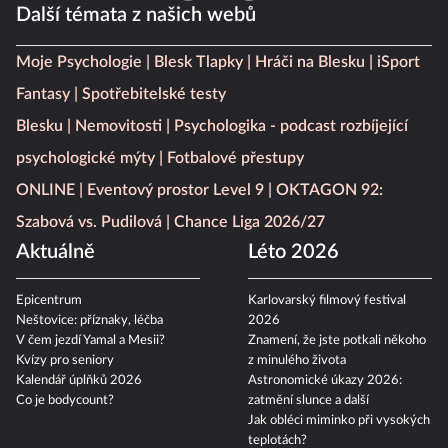
Další témata z našich webů
Moje Psychologie
Blesk Tlapky
Hráči na Blesku
iSport
Fantasy
Spotřebitelské testy
Blesku
Nemovitosti
Psychologika - podcast rozbíjející
psychologické mýty
Fotbalové přestupy
ONLINE
Eventový prostor Level 9
OKTAGON 92:
Szabová vs. Pudilová
Chance Liga 2026/27
Aktuálně
Léto 2026
Epicentrum
Karlovarský filmový festival
Neštovice: příznaky, léčba
2026
V čem jezdí Yamal a Mesii?
Znamení, že jste potkali někoho
Kvízy pro seniory
z minulého života
Kalendář úplňků 2026
Astronomické úkazy 2026:
Co je bodycount?
zatmění slunce a další
Jak obléci miminko při vysokých
teplotách?