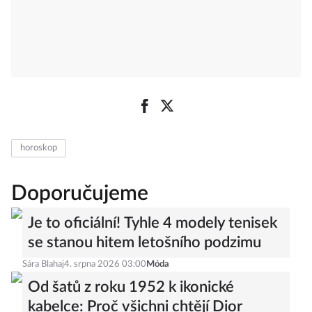
horoskop
Doporučujeme
Je to oficiální! Tyhle 4 modely tenisek
se stanou hitem letošního podzimu
Sára Blahaj
4. srpna 2026 03:00
Móda
Od šatů z roku 1952 k ikonické
kabelce: Proč všichni chtějí Dior