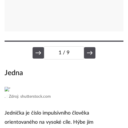
1
/ 9
Jedna
D
.
|
Zdroj: shutterstock.com
2
Jednička je číslo impulsivního člověka
Sy
orientovaného na vysoké cíle. Hýbe jím
Č