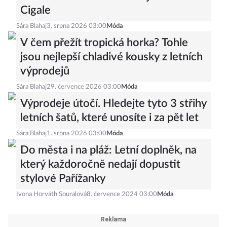
Cigale
Sára Blahaj
3. srpna 2026 03:00
Móda
V čem přežít tropická horka? Tohle
jsou nejlepší chladivé kousky z letních
výprodejů
Sára Blahaj
29. července 2026 03:00
Móda
Výprodeje útočí. Hledejte tyto 3 střihy
letních šatů, které unosíte i za pět let
Sára Blahaj
1. srpna 2026 03:00
Móda
Do města i na pláž: Letní doplněk, na
který každoročně nedají dopustit
stylové Pařížanky
Ivona Horváth Souralová
8. července 2024 03:00
Móda