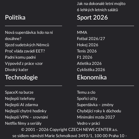
Jak na dokonalé letní mojito
6 lehkých letních salátů
Politika
Sport 2026
Nová superdávka: kdo na ní
MMA
dosáhne?
Fotbal 2026/27
Sjezd sudetských Němců
Hokej 2026
Proč vláda zavádí EET?
Tenis 2026
Padni komu padni
F1 2026
Výpověď z práce vzor
Atletika 2026
Divoký kačer
Cyklistika 2026
Technologie
Ekonomika
SpaceX na burze
Temu a clo
Nejlepší telefony
Spořicí účty
Nejlepší AI zdarma
Superdávka – změny
Nejlepší chytré hodinky
Chybějící roky k důchodu
Nejlepší VPN – srovnání
Minimální mzda 2027
Netflix filmy a seriály
Vedro v práci
© 2001 - 2026 Copyright
CZECH NEWS CENTER a.s.
se sídlem náměstí Marie Schmolkové 3493/1, 100 00 Praha 10 -