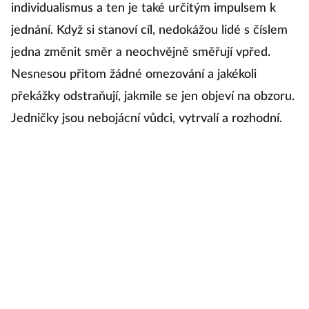
individualismus a ten je také určitým impulsem k
n
jednání. Když si stanoví cíl, nedokážou lidé s číslem
ně
jedna změnit směr a neochvějně směřují vpřed.
u
Nesnesou přitom žádné omezování a jakékoli
k
překážky odstraňují, jakmile se jen objeví na obzoru.
p
Jedničky jsou nebojácní vůdci, vytrvalí a rozhodní.