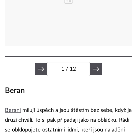
1
/ 12
Beran
B
Berani
milují úspěch a jsou štěstím bez sebe, když je
B
druzí chválí. To si pak připadají jako na obláčku. Rádi
se
se obklopujete ostatními lidmi, kteří jsou naladění
se