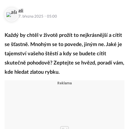
aši
·
7. března 2025
05:00
Každý by chtěl v životě prožít to nejkrásnější a cítit
se šťastně. Mnohým se to povede, jiným ne. Jaké je
tajemství vašeho štěstí a kdy se budete cítit
skutečně pohodově? Zeptejte se hvězd, poradí vám,
kde hledat zlatou rybku.