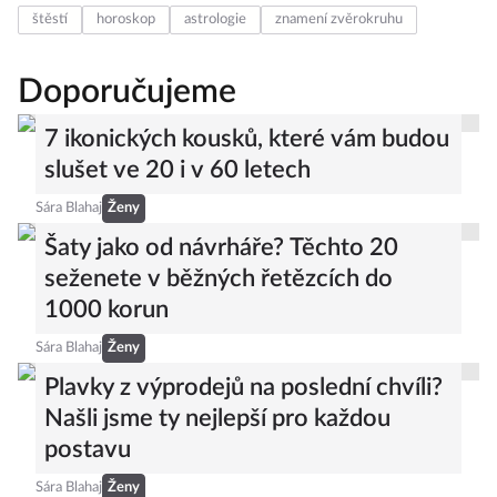
štěstí
horoskop
astrologie
znamení zvěrokruhu
Doporučujeme
7 ikonických kousků, které vám budou
slušet ve 20 i v 60 letech
Sára Blahaj
Ženy
Šaty jako od návrháře? Těchto 20
seženete v běžných řetězcích do
1000 korun
Sára Blahaj
Ženy
Plavky z výprodejů na poslední chvíli?
Našli jsme ty nejlepší pro každou
postavu
Sára Blahaj
Ženy