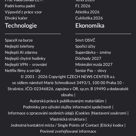
Proč vláda zavádí EET?
Tenis 2026
Padni komu padni
F1 2026
Výpověď z práce vzor
Atletika 2026
Divoký kačer
Cyklistika 2026
Technologie
Ekonomika
SpaceX na burze
Smrt OSVČ
Nejlepší telefony
Spořicí účty
Nejlepší AI zdarma
Superdávka – změny
Nejlepší chytré hodinky
Důchody 2027
Nejlepší VPN – srovnání
Minimální mzda 2027
Netflix filmy a seriály
Senior Pas – slevy
© 2001 - 2026 Copyright
CZECH NEWS CENTER a.s.
se sídlem náměstí Marie Schmolkové 3493/1, 100 00 Praha 10 -
Strašnice, IČO: 02346826, zapsána v OR, sp.zn. B 19490 a dodavatelé
obsahu
Autorská práva k publikovaným materiálům
Podmínky pro užívání služby informační společnosti
Informace o zpracování osobních údajů
Cookies
Nastavení soukromí
Vlastnická struktura
Jednotná kontaktní místa / Single Points of Contact
Etický kodex
Povinně zveřejňované informace