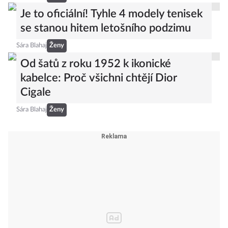
Je to oficiální! Tyhle 4 modely tenisek
se stanou hitem letošního podzimu
Sára Blahaj
Ženy
Od šatů z roku 1952 k ikonické
kabelce: Proč všichni chtějí Dior
Cigale
Sára Blahaj
Ženy