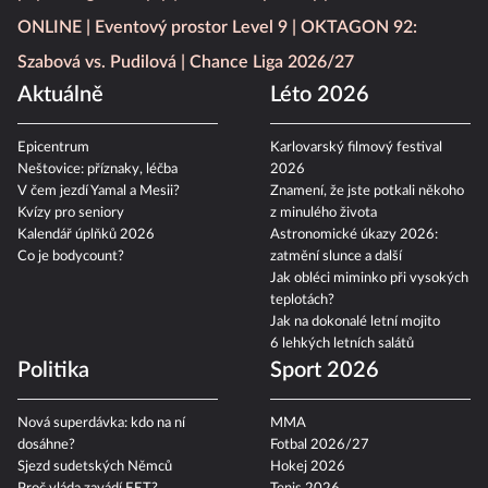
ONLINE
Eventový prostor Level 9
OKTAGON 92:
Szabová vs. Pudilová
Chance Liga 2026/27
Aktuálně
Léto 2026
Epicentrum
Karlovarský filmový festival
Neštovice: příznaky, léčba
2026
V čem jezdí Yamal a Mesii?
Znamení, že jste potkali někoho
Kvízy pro seniory
z minulého života
Kalendář úplňků 2026
Astronomické úkazy 2026:
Co je bodycount?
zatmění slunce a další
Jak obléci miminko při vysokých
teplotách?
Jak na dokonalé letní mojito
6 lehkých letních salátů
Politika
Sport 2026
Nová superdávka: kdo na ní
MMA
dosáhne?
Fotbal 2026/27
Sjezd sudetských Němců
Hokej 2026