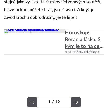
stejně jako vy. Jste také milovníci zdravých soutěží,
k
takže pokud můžete hrát, jste šťastní. A když je
to
závod trochu dobrodružný, ještě lepší!
př
To
Horoskop:
Beran a láska. S
kým je to na celý
život a s kým ho
redakce Ženy.cz
Lifestyle
čeká nejlepší
sex?
1
/ 12