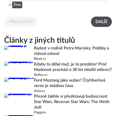
aši
Ženy
PŘEDCHOZÍ
DALŠÍ
Články z jiných titulů
Radost v rodině Petra Macinky: Polibky a
růžová oslava!
Blesk.cz
Kdyby to dělal muž, je to predátor! Proč
Madonně prochází o 30 let mladší milenci?
Reflex.cz
Ford Mustang jako sedan? Čtyřdveřová
verze je otázkou času
Auto.cz
Přesně takhle si představuji budoucnost
Star Wars. Recenze Star Wars: The Ninth
Jedi
Poggers