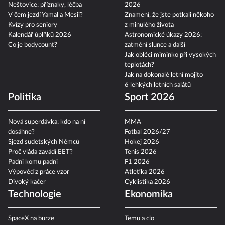
Neštovice: příznaky, léčba
2026
V čem jezdí Yamal a Mesii?
Znamení, že jste potkali někoho
Kvízy pro seniory
z minulého života
Kalendář úplňků 2026
Astronomické úkazy 2026:
Co je bodycount?
zatmění slunce a další
Jak obléci miminko při vysokých
teplotách?
Jak na dokonalé letní mojito
6 lehkých letních salátů
Politika
Sport 2026
Nová superdávka: kdo na ní
MMA
dosáhne?
Fotbal 2026/27
Sjezd sudetských Němců
Hokej 2026
Proč vláda zavádí EET?
Tenis 2026
Padni komu padni
F1 2026
Výpověď z práce vzor
Atletika 2026
Divoký kačer
Cyklistika 2026
Technologie
Ekonomika
SpaceX na burze
Temu a clo