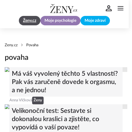
Ženy.cz
Moje psychologie
Moje zdraví
Zeny.cz
Povaha
povaha
Má váš vyvolený těchto 5 vlastností?
Pak vás zaručeně dovede k orgasmu,
a ne jednou!
Anna Vlčková
Ženy
Velikonoční test: Sestavte si
dokonalou kraslici a zjistěte, co
vypovídá o vaší povaze!