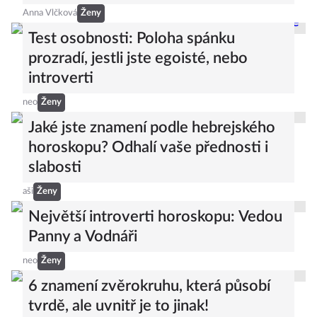
Anna Vlčková
Ženy
Test osobnosti: Poloha spánku
prozradí, jestli jste egoisté, nebo
introverti
neo
Ženy
Jaké jste znamení podle hebrejského
horoskopu? Odhalí vaše přednosti i
slabosti
aši
Ženy
Největší introverti horoskopu: Vedou
Panny a Vodnáři
neo
Ženy
6 znamení zvěrokruhu, která působí
tvrdě, ale uvnitř je to jinak!