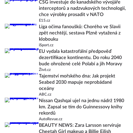
CSG investuje do kanadského vývojáře
interceptorů a nadzvukových technologií,
chce výrobky prosadit v NATO
E15.cz
Liga očima fanoušků: Chorého ve Slavii
zpět nechtějí, sestava Plzně vytažená z
klobouku
iSport.cz
EU vydala katastrofální předpověď
dezertifikace kontinentu. Do roku 2040
bude ohrožené celé Polabí a jih Moravy
Živě.cz
Tajemství mořského dna: Jak projekt
Seabed 2030 mapuje neprobádané
oceány
ABC.cz
Nissan Qashqai ujel na jednu nádrž 1980
km. Zapsal se tím do Guinnessovy knihy
rekordů
AutoRevue.cz
BEAUTY NEWS: Zara Larsson servíruje
Cheetah Girl makeup a Billie Eilish