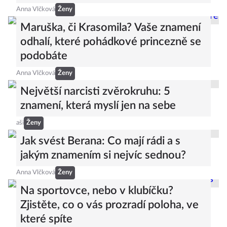
Anna Vlčková
Ženy
Maruška, či Krasomila? Vaše znamení
odhalí, které pohádkové princezně se
podobáte
Anna Vlčková
Ženy
Největší narcisti zvěrokruhu: 5
znamení, která myslí jen na sebe
aši
Ženy
Jak svést Berana: Co mají rádi a s
jakým znamením si nejvíc sednou?
Anna Vlčková
Ženy
Na sportovce, nebo v klubíčku?
Zjistěte, co o vás prozradí poloha, ve
které spíte