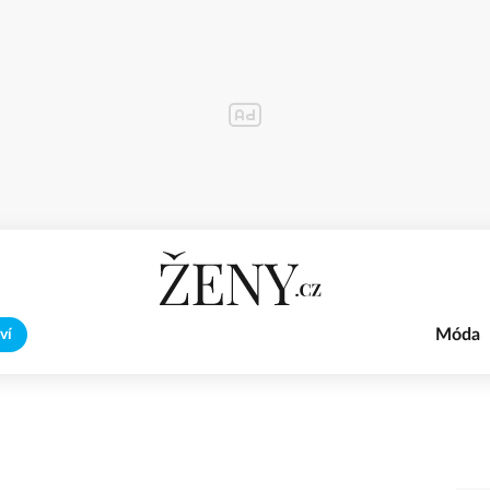
Móda
ví