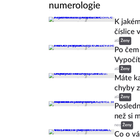
numerologie
K jakém
číslice
aši
Ženy
Po čem 
Vypočít
aši
Ženy
Máte ka
chyby z
aši
Ženy
Posledn
než si m
neo
Ženy
Co o vá