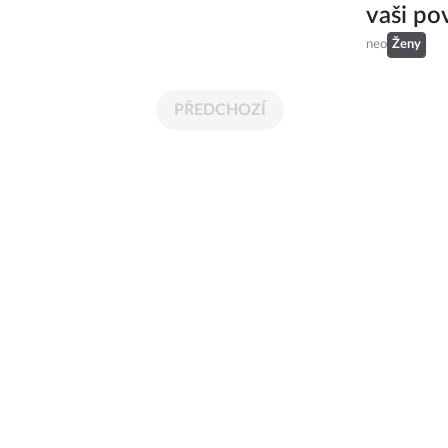
vaši po
neo
Ženy
PŘEDCHOZÍ