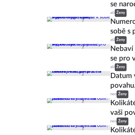
se narod
aši
Ženy
Numerol
sobě s 
aši
Ženy
Nebaví 
se pro v
aši
Ženy
Datum v
povahu.
neo
Ženy
Kolikát
vaši po
neo
Ženy
Kolikát