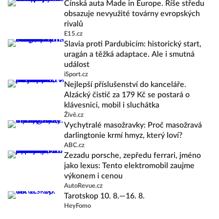
Čínská auta Made in Europe. Říše středu
obsazuje nevyužité továrny evropských
rivalů
E15.cz
Slavia proti Pardubicím: historický start,
uragán a těžká adaptace. Ale i smutná
událost
iSport.cz
Nejlepší příslušenství do kanceláře.
Alzácký čistič za 179 Kč se postará o
klávesnici, mobil i sluchátka
Živě.cz
Vychytralé masožravky: Proč masožravá
darlingtonie krmí hmyz, který loví?
ABC.cz
Zezadu porsche, zepředu ferrari, jméno
jako lexus: Tento elektromobil zaujme
výkonem i cenou
AutoRevue.cz
Tarotskop 10. 8.—16. 8.
HeyFomo