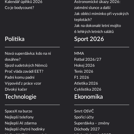
Kalendář úplňků 2026
Astronomické úkazy 2026:
Co je bodycount?
zatmění slunce a další
Jak obléci miminko při vysokých
teplotách?
Jak na dokonalé letní mojito
6 lehkých letních salátů
Politika
Sport 2026
Nová superdávka: kdo na ní
MMA
dosáhne?
Fotbal 2026/27
Sjezd sudetských Němců
Hokej 2026
Proč vláda zavádí EET?
Tenis 2026
Padni komu padni
F1 2026
Výpověď z práce vzor
Atletika 2026
Divoký kačer
Cyklistika 2026
Technologie
Ekonomika
SpaceX na burze
Smrt OSVČ
Nejlepší telefony
Spořicí účty
Nejlepší AI zdarma
Superdávka – změny
Nejlepší chytré hodinky
Důchody 2027