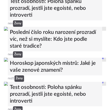
Test osobnosti: Poloha spánku
prozradí, jestli jste egoisté, nebo
introverti
neo
Ženy
Poslední číslo roku narození prozradí
víc, než si myslíte: Kdo jste podle
staré tradice?
neo
Ženy
Horoskop japonských mistrů: Jaké je
vaše zenové znamení?
red1
Ženy
Test osobnosti: Poloha spánku
prozradí, jestli jste egoisté, nebo
introverti
neo
Ženy