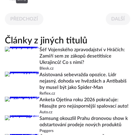
PŘEDCHOZÍ
DALŠÍ
Články z jiných titulů
Šéf Vojenského zpravodajství v Hráčích:
Zamíří sem ze zákopů desetitisíce
Ukrajinců! Co s nimi?
Blesk.cz
Asistovaná sebevražda opozice. Lídr
nejasný, dohoda ve hvězdách a Antibabiš
by musel být jako Spider-Man
Reflex.cz
Anketa Ojetina roku 2026 pokračuje:
Hlasujte pro nejúspornější spalovací auto!
Auto.cz
Samsung okouzlil Prahu dronovou show k
odstartování prodeje nových produktů
Poggers