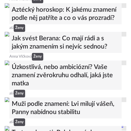
Aztécký horoskop: K jakému znamení
podle něj patříte a co o vás prozradí?
aši
Ženy
Jak svést Berana: Co mají rádi a s
jakým znamením si nejvíc sednou?
Anna Vlčková
Ženy
Úzkostlivá, nebo ambiciózní? Vaše
znamení zvěrokruhu odhalí, jaká jste
matka
aši
Ženy
Muži podle znamení: Lvi milují vášeň,
Panny nabídnou stabilitu
aši
Ženy