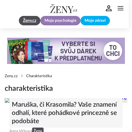
Ženy.cz
Moje psychologie
Moje zdraví
Zeny.cz
Charakteristika
charakteristika
Maruška, či Krasomila? Vaše znamení
odhalí, které pohádkové princezně se
podobáte
Anna Vlčková
Ženy