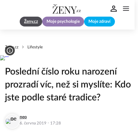
Ženy.cz
Moje psychologie
Moje zdraví
Zeny.cz
Lifestyle
Poslední číslo roku narození
prozradí víc, než si myslíte: Kdo
jste podle staré tradice?
neo
·
6. června 2019
17:28