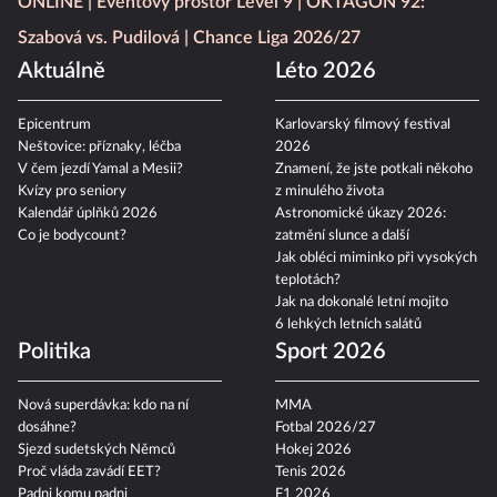
ONLINE
Eventový prostor Level 9
OKTAGON 92:
Szabová vs. Pudilová
Chance Liga 2026/27
Aktuálně
Léto 2026
Epicentrum
Karlovarský filmový festival
Neštovice: příznaky, léčba
2026
V čem jezdí Yamal a Mesii?
Znamení, že jste potkali někoho
Kvízy pro seniory
z minulého života
Kalendář úplňků 2026
Astronomické úkazy 2026:
Co je bodycount?
zatmění slunce a další
Jak obléci miminko při vysokých
teplotách?
Jak na dokonalé letní mojito
6 lehkých letních salátů
Politika
Sport 2026
Nová superdávka: kdo na ní
MMA
dosáhne?
Fotbal 2026/27
Sjezd sudetských Němců
Hokej 2026
Proč vláda zavádí EET?
Tenis 2026
Padni komu padni
F1 2026