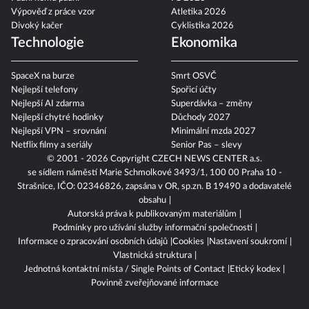
Výpověď z práce vzor
Atletika 2026
Divoký kačer
Cyklistika 2026
Technologie
Ekonomika
SpaceX na burze
Smrt OSVČ
Nejlepší telefony
Spořicí účty
Nejlepší AI zdarma
Superdávka – změny
Nejlepší chytré hodinky
Důchody 2027
Nejlepší VPN – srovnání
Minimální mzda 2027
Netflix filmy a seriály
Senior Pas – slevy
© 2001 - 2026 Copyright
CZECH NEWS CENTER a.s.
se sídlem náměstí Marie Schmolkové 3493/1, 100 00 Praha 10 -
Strašnice, IČO: 02346826, zapsána v OR, sp.zn. B 19490 a dodavatelé
obsahu
Autorská práva k publikovaným materiálům
Podmínky pro užívání služby informační společnosti
Informace o zpracování osobních údajů
Cookies
Nastavení soukromí
Vlastnická struktura
Jednotná kontaktní místa / Single Points of Contact
Etický kodex
Povinně zveřejňované informace