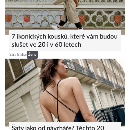
7 ikonických kousků, které vám budou
slušet ve 20 i v 60 letech
Sára Blahaj
Ženy
Šaty jako od návrháře? Těchto 20