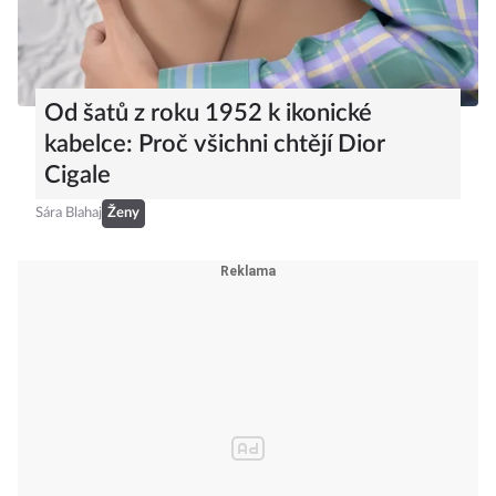
Od šatů z roku 1952 k ikonické
kabelce: Proč všichni chtějí Dior
Cigale
Sára Blahaj
Ženy