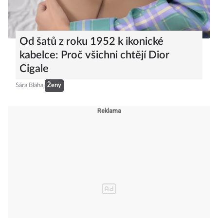
Od šatů z roku 1952 k ikonické
kabelce: Proč všichni chtějí Dior
Cigale
Sára Blahaj
Ženy