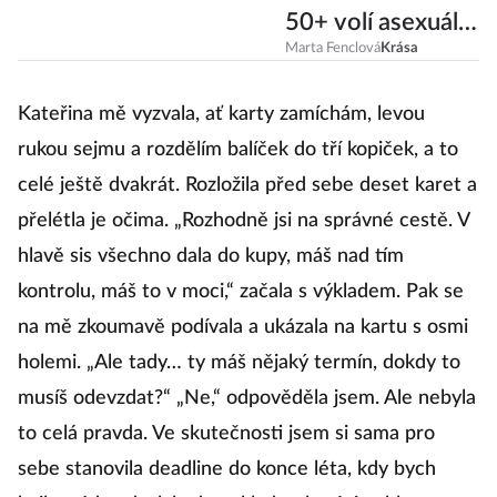
50+ volí asexuální
účes na „PANI“?
Marta Fenclová
Krása
Kateřina mě vyzvala, ať karty zamíchám, levou
rukou sejmu a rozdělím balíček do tří kopiček, a to
celé ještě dvakrát. Rozložila před sebe deset karet a
přelétla je očima. „Rozhodně jsi na správné cestě. V
hlavě sis všechno dala do kupy, máš nad tím
kontrolu, máš to v moci,“ začala s výkladem. Pak se
na mě zkoumavě podívala a ukázala na kartu s osmi
holemi. „Ale tady… ty máš nějaký termín, dokdy to
musíš odevzdat?“ „Ne,“ odpověděla jsem. Ale nebyla
to celá pravda. Ve skutečnosti jsem si sama pro
sebe stanovila deadline do konce léta, kdy bych