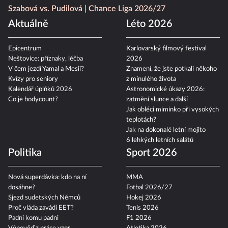
Szabová vs. Pudilová
Chance Liga 2026/27
Aktuálně
Léto 2026
Epicentrum
Karlovarský filmový festival
Neštovice: příznaky, léčba
2026
V čem jezdí Yamal a Mesii?
Znamení, že jste potkali někoho
Kvízy pro seniory
z minulého života
Kalendář úplňků 2026
Astronomické úkazy 2026:
Co je bodycount?
zatmění slunce a další
Jak obléci miminko při vysokých
teplotách?
Jak na dokonalé letní mojito
6 lehkých letních salátů
Politika
Sport 2026
Nová superdávka: kdo na ní
MMA
dosáhne?
Fotbal 2026/27
Sjezd sudetských Němců
Hokej 2026
Proč vláda zavádí EET?
Tenis 2026
Padni komu padni
F1 2026