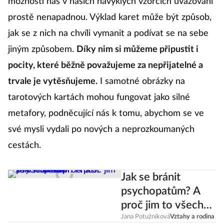
možnosti nás v našich navyklých vzorcích uvažování
prostě nenapadnou. Výklad karet může být způsob,
jak se z nich na chvíli vymanit a podívat se na sebe
jiným způsobem.
Díky nim si můžeme připustit i
pocity, které běžně považujeme za nepřijatelné a
trvale je vytěsňujeme.
I samotné obrázky na
tarotových kartách mohou fungovat jako silné
metafory, podněcující nás k tomu, abychom se ve
své mysli vydali po nových a neprozkoumaných
cestách.
Jak se bránit
psychopatům? A
proč jim to všechno
prochází?
Jana Potužníková
Vztahy a rodina