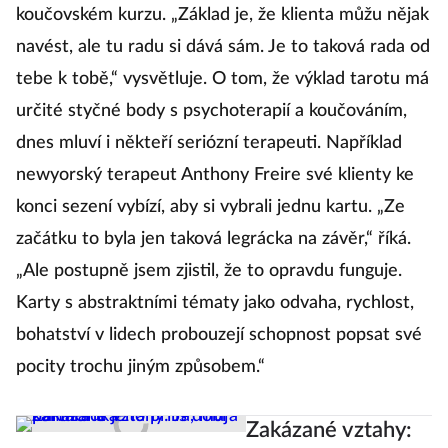
koučovském kurzu. „Základ je, že klienta můžu nějak
navést, ale tu radu si dává sám. Je to taková rada od
tebe k tobě,“ vysvětluje. O tom, že výklad tarotu má
určité styčné body s psychoterapií a koučováním,
dnes mluví i někteří seriózní terapeuti. Například
newyorský terapeut Anthony Freire své klienty ke
konci sezení vybízí, aby si vybrali jednu kartu. „Ze
začátku to byla jen taková legrácka na závěr,“ říká.
„Ale postupně jsem zjistil, že to opravdu funguje.
Karty s abstraktními tématy jako odvaha, rychlost,
bohatství v lidech probouzejí schopnost popsat své
pocity trochu jiným způsobem.“
Zakázané vztahy: