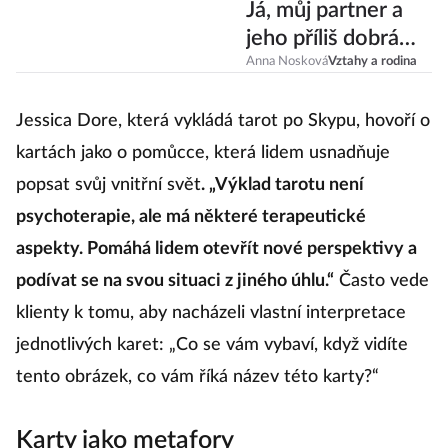
Já, můj partner a
jeho příliš dobrá
kamarádka
Anna Nosková
Vztahy a rodina
Jessica Dore, která vykládá tarot po Skypu, hovoří o
kartách jako o pomůcce, která lidem usnadňuje
popsat svůj vnitřní svět
. „Výklad tarotu není
psychoterapie, ale má některé terapeutické
aspekty. Pomáhá lidem otevřít nové perspektivy a
podívat se na svou situaci z jiného úhlu.“
Často vede
klienty k tomu, aby nacházeli vlastní interpretace
jednotlivých karet: „Co se vám vybaví, když vidíte
tento obrázek, co vám říká název této karty?“
Karty jako metafory