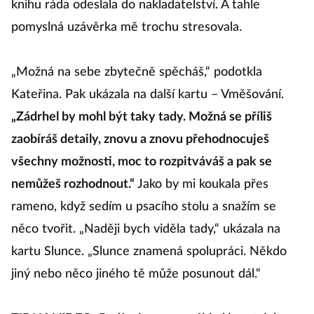
knihu ráda odeslala do nakladatelství. A tahle
pomyslná uzávěrka mě trochu stresovala.
„Možná na sebe zbytečně spěcháš,“ podotkla
Kateřina. Pak ukázala na další kartu – Vměšování.
„Zádrhel by mohl být taky tady. Možná se příliš
zaobíráš detaily, znovu a znovu přehodnocuješ
všechny možnosti, moc to rozpitváváš a pak se
nemůžeš rozhodnout.“
Jako by mi koukala přes
rameno, když sedím u psacího stolu a snažím se
něco tvořit. „Naději bych viděla tady,“ ukázala na
kartu Slunce. „Slunce znamená spolupráci. Někdo
jiný nebo něco jiného tě může posunout dál.“