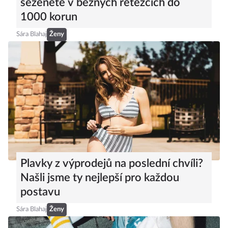
seženete v běžných řetězcích do
1000 korun
Sára Blahaj
Ženy
Plavky z výprodejů na poslední chvíli?
Našli jsme ty nejlepší pro každou
postavu
Sára Blahaj
Ženy