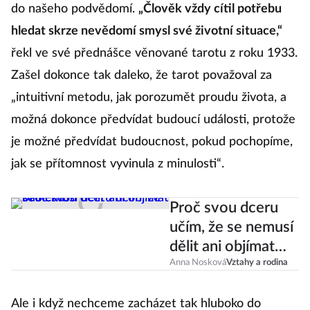
do našeho podvědomí.
„Člověk vždy cítil potřebu
hledat skrze nevědomí smysl své životní situace,“
řekl ve své přednášce věnované tarotu z roku 1933.
Zašel dokonce tak daleko, že tarot považoval za
„intuitivní metodu, jak porozumět proudu života, a
možná dokonce předvídat budoucí události, protože
je možné předvídat budoucnost, pokud pochopíme,
jak se přítomnost vyvinula z minulosti“.
Proč svou dceru
učím, že se nemusí
dělit ani objímat
babičku?
Anna Nosková
Vztahy a rodina
Ale i když nechceme zacházet tak hluboko do