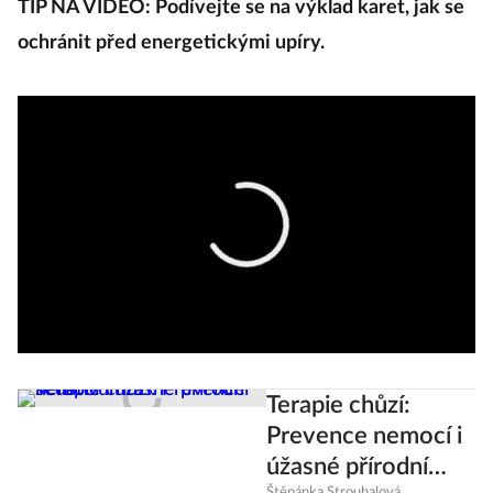
TIP NA VIDEO: Podívejte se na výklad karet, jak se
ochránit před energetickými upíry.
Terapie chůzí:
Prevence nemocí i
úžasné přírodní
Štěpánka Strouhalová