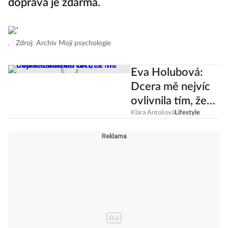
doprava je zdarma.
.
|
Zdroj: Archiv Mojí psychologie
Eva Holubová:
Dcera mě nejvíc
ovlivnila tím, že
mi dodala
Klára Antošová
Lifestyle
sebedůvěru