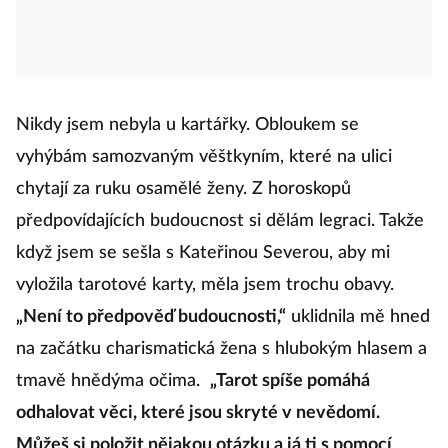
Nikdy jsem nebyla u kartářky. Obloukem se
vyhýbám samozvaným věštkyním, které na ulici
chytají za ruku osamělé ženy. Z horoskopů
předpovídajících budoucnost si dělám legraci. Takže
když jsem se sešla s Kateřinou Severou, aby mi
vyložila tarotové karty, měla jsem trochu obavy.
„Není to předpověď budoucnosti,“
uklidnila mě hned
na začátku charismatická žena s hlubokým hlasem a
tmavě hnědýma očima.
„Tarot spíše pomáhá
odhalovat věci, které jsou skryté v nevědomí.
Můžeš si položit nějakou otázku a já ti s pomocí