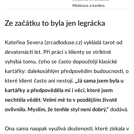
sedativum
Motivace a kariéra
Ze začátku to byla jen legrácka
Kateřina Severa (zrcadloduse.cz) vykládá tarot od
devatenácti let. Při práci s klienty se striktně
vyhýbá tomu, čeho se často dopouštějí klasické
kartářky: dalekosáhlým předpovědím budoucnosti, o
které klient často ani nestojí.
„Já sama jsem byla u
kartářky a předpověděla mi i věci, které jsem
nechtěla vědět. Velmi mě to v pozdějším životě
ovlivnilo. Myslím, že tenhle styl není dobrý,“
dodává.
Ona sama naopak využívá zkušeností, které získala v