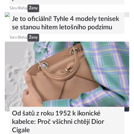
Sára Blahaj
Ženy
Je to oficiální! Tyhle 4 modely tenisek
se stanou hitem letošního podzimu
Sára Blahaj
Ženy
Od šatů z roku 1952 k ikonické
kabelce: Proč všichni chtějí Dior
Cigale