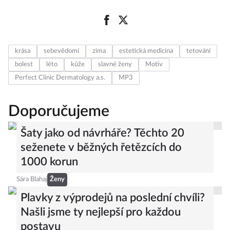
krása
sebevědomí
zima
estetická medicína
tetování
bolest
léto
kůže
slavné ženy
Motiv
Perfect Clinic Dermatology a.s.
MP3
Doporučujeme
Šaty jako od návrháře? Těchto 20
seženete v běžných řetězcích do
1000 korun
Sára Blahaj
Ženy
Plavky z výprodejů na poslední chvíli?
Našli jsme ty nejlepší pro každou
postavu