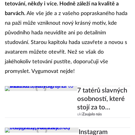
tetování, někdy i více. Hodně záleží na kvalitě a
barvách.
Ale vše jde a z vašeho popraskaného hada
na paži může vzniknout nový krásný motiv, kde
původního hada neuvidíte ani po detailním
studování. Starou kapitolu hada uzavřete a novou s
avatarem můžete otevřít. Než se však do
jakéhokoliv tetování pustíte, doporučuji vše
promyslet. Vygumovat nejde!
7 tatérů slavných
osobností, které
stojí za to
sledovat na
uki
Zaujalo nás
Instagramu!
Instagram