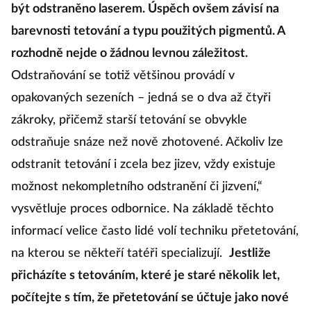
být odstraněno laserem. Úspěch ovšem závisí na
barevnosti tetování a typu použitých pigmentů. A
rozhodně nejde o žádnou levnou záležitost.
Odstraňování se totiž většinou provádí v
opakovaných sezeních – jedná se o dva až čtyři
zákroky, přičemž starší tetování se obvykle
odstraňuje snáze než nově zhotovené. Ačkoliv lze
odstranit tetování i zcela bez jizev, vždy existuje
možnost nekompletního odstranění či jizvení,“
vysvětluje proces odbornice. Na základě těchto
informací velice často lidé volí techniku přetetování,
na kterou se někteří tatéři specializují.
Jestliže
přicházíte s tetováním, které je staré několik let,
počítejte s tím, že přetetování se účtuje jako nové