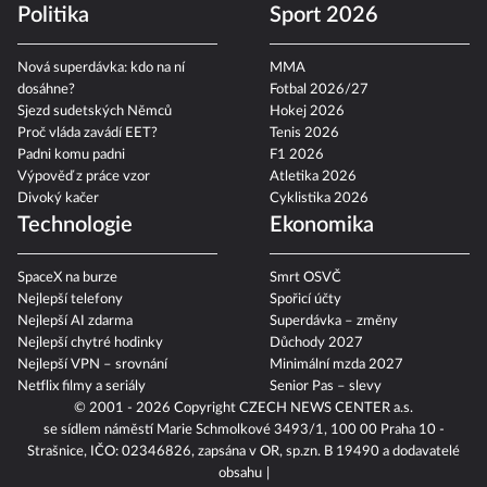
Politika
Sport 2026
Nová superdávka: kdo na ní
MMA
dosáhne?
Fotbal 2026/27
Sjezd sudetských Němců
Hokej 2026
Proč vláda zavádí EET?
Tenis 2026
Padni komu padni
F1 2026
Výpověď z práce vzor
Atletika 2026
Divoký kačer
Cyklistika 2026
Technologie
Ekonomika
SpaceX na burze
Smrt OSVČ
Nejlepší telefony
Spořicí účty
Nejlepší AI zdarma
Superdávka – změny
Nejlepší chytré hodinky
Důchody 2027
Nejlepší VPN – srovnání
Minimální mzda 2027
Netflix filmy a seriály
Senior Pas – slevy
© 2001 - 2026 Copyright
CZECH NEWS CENTER a.s.
se sídlem náměstí Marie Schmolkové 3493/1, 100 00 Praha 10 -
Strašnice, IČO: 02346826, zapsána v OR, sp.zn. B 19490 a dodavatelé
obsahu