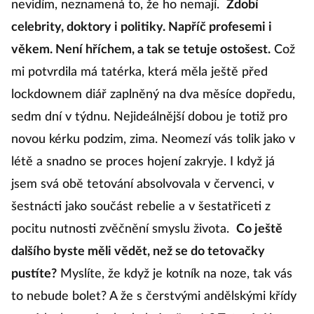
nevidím, neznamená to, že ho nemají.
Zdobí
celebrity, doktory i politiky. Napříč profesemi i
věkem. Není hříchem, a tak se tetuje ostošest.
Což
mi potvrdila má tatérka, která měla ještě před
lockdownem diář zaplněný na dva měsíce dopředu,
sedm dní v týdnu. Nejideálnější dobou je totiž pro
novou kérku podzim, zima. Neomezí vás tolik jako v
létě a snadno se proces hojení zakryje. I když já
jsem svá obě tetování absolvovala v červenci, v
šestnácti jako součást rebelie a v šestatřiceti z
pocitu nutnosti zvěčnění smyslu života.
Co ještě
dalšího byste měli vědět, než se do tetovačky
pustíte?
Myslíte, že když je kotník na noze, tak vás
to nebude bolet? A že s čerstvými andělskými křídy