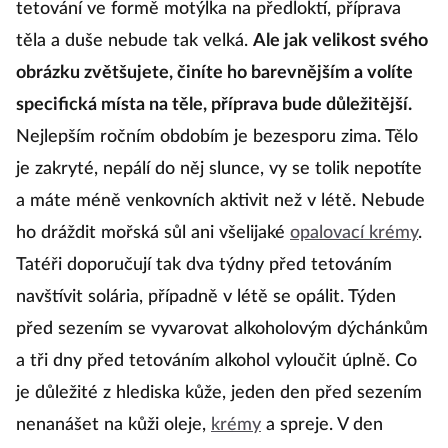
tetování ve formě motýlka na předloktí, příprava
těla a duše nebude tak velká.
Ale jak velikost svého
obrázku zvětšujete, činíte ho barevnějším a volíte
specifická místa na těle, příprava bude důležitější.
Nejlepším ročním obdobím je bezesporu zima. Tělo
je zakryté, nepálí do něj slunce, vy se tolik nepotíte
a máte méně venkovních aktivit než v létě. Nebude
ho dráždit mořská sůl ani všelijaké
opalovací krémy
.
Tatéři doporučují tak dva týdny před tetováním
navštívit solária, případně v létě se opálit. Týden
před sezením se vyvarovat alkoholovým dýchánkům
a tři dny před tetováním alkohol vyloučit úplně. Co
je důležité z hlediska kůže, jeden den před sezením
nenanášet na kůži oleje,
krémy
a spreje. V den