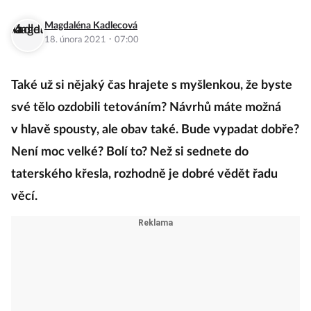
Magdaléna Kadlecová
·
18. února 2021
07:00
Také už si nějaký čas hrajete s myšlenkou, že byste
své tělo ozdobili tetováním? Návrhů máte možná
v hlavě spousty, ale obav také. Bude vypadat dobře?
Není moc velké? Bolí to? Než si sednete do
taterského křesla, rozhodně je dobré vědět řadu
věcí.