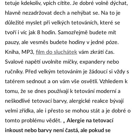
tetuje kdekoliv, vpich cítíte. Je dobré volně dýchat,
hlavně nezadržovat dech a nehýbat se. Na to je
důležité myslet při velkých tetováních, které se
tvoří i víc jak 8 hodin. Samozřejmě budete mít
pauzy, ale vesměs budete hodiny v jedné póze.
Kniha, MP3,
film do sluchátek
vám zkrátí čas.
Svalové napětí uvolníte míčky, expandery nebo
ručníky. Před velkým tetováním je žádoucí si vždy s
tatérem sednout a on vám vše osvětlí. Vzhledem k
tomu, že se dnes používají k tetování moderní a
neškodlivé tetovací barvy, alergické reakce bývají
velmi zřídka, ale i přesto se mohou stát a je dobré o
tomto problému vědět. „
Alergie na tetovací
inkoust nebo barvy není častá, ale pokud se