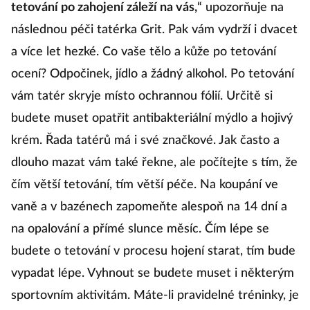
tetování po zahojení záleží na vás,
“ upozorňuje na
následnou péči tatérka Grit. Pak vám vydrží i dvacet
a více let hezké. Co vaše tělo a kůže po tetování
ocení? Odpočinek, jídlo a žádný alkohol. Po tetování
vám tatér skryje místo ochrannou fólií. Určitě si
budete muset opatřit antibakteriální mýdlo a hojivý
krém. Řada tatérů má i své značkové. Jak často a
dlouho mazat vám také řekne, ale počítejte s tím, že
čím větší tetování, tím větší péče. Na koupání ve
vaně a v bazénech zapomeňte alespoň na 14 dní a
na opalování a přímé slunce měsíc. Čím lépe se
budete o tetování v procesu hojení starat, tím bude
vypadat lépe. Vyhnout se budete muset i některým
sportovním aktivitám. Máte-li pravidelné tréninky, je