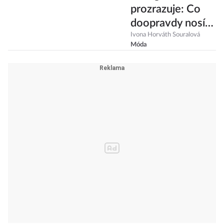
prozrazuje: Co
doopravdy nosí
Pařížanky nebo
Ivona Horváth Souralová
Móda
třeba Římanky?