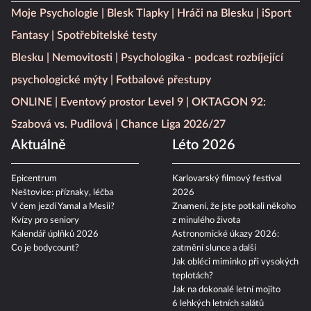
Moje Psychologie
Blesk Tlapky
Hráči na Blesku
iSport
Fantasy
Spotřebitelské testy
Blesku
Nemovitosti
Psychologika - podcast rozbíjející
psychologické mýty
Fotbalové přestupy
ONLINE
Eventový prostor Level 9
OKTAGON 92:
Szabová vs. Pudilová
Chance Liga 2026/27
Aktuálně
Léto 2026
Epicentrum
Karlovarský filmový festival
Neštovice: příznaky, léčba
2026
V čem jezdí Yamal a Mesii?
Znamení, že jste potkali někoho
Kvízy pro seniory
z minulého života
Kalendář úplňků 2026
Astronomické úkazy 2026:
Co je bodycount?
zatmění slunce a další
Jak obléci miminko při vysokých
teplotách?
Jak na dokonalé letní mojito
6 lehkých letních salátů