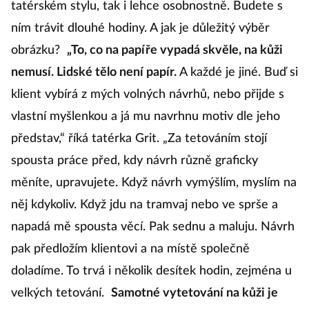
tatérském stylu, tak i lehce osobnostně. Budete s
ním trávit dlouhé hodiny. A jak je důležitý výběr
obrázku?
„To, co na papíře vypadá skvěle, na kůži
nemusí. Lidské tělo není papír.
A každé je jiné. Buď si
klient vybírá z mých volných návrhů, nebo přijde s
vlastní myšlenkou a já mu navrhnu motiv dle jeho
představ,“ říká tatérka Grit. „Za tetováním stojí
spousta práce před, kdy návrh různě graficky
měníte, upravujete. Když návrh vymýšlím, myslím na
něj kdykoliv. Když jdu na tramvaj nebo ve sprše a
napadá mě spousta věcí. Pak sednu a maluju. Návrh
pak předložím klientovi a na místě společně
doladíme. To trvá i několik desítek hodin, zejména u
velkých tetování.
Samotné vytetování na kůži je