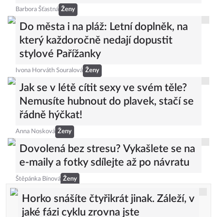
Barbora Šťastná
Ženy
Do města i na pláž: Letní doplněk, na
který každoročně nedají dopustit
stylové Pařížanky
Ivona Horváth Souralová
Ženy
Jak se v létě cítit sexy ve svém těle?
Nemusíte hubnout do plavek, stačí se
řádně hýčkat!
Anna Nosková
Ženy
Dovolená bez stresu? Vykašlete se na
e-maily a fotky sdílejte až po návratu
Štěpánka Bínová
Ženy
Horko snášíte čtyřikrát jinak. Záleží, v
jaké fázi cyklu zrovna jste