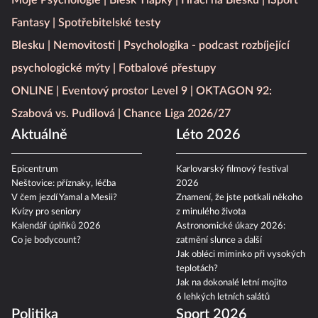
Moje Psychologie
Blesk Tlapky
Hráči na Blesku
iSport
Fantasy
Spotřebitelské testy
Blesku
Nemovitosti
Psychologika - podcast rozbíjející
psychologické mýty
Fotbalové přestupy
ONLINE
Eventový prostor Level 9
OKTAGON 92:
Szabová vs. Pudilová
Chance Liga 2026/27
Aktuálně
Léto 2026
Epicentrum
Karlovarský filmový festival
Neštovice: příznaky, léčba
2026
V čem jezdí Yamal a Mesii?
Znamení, že jste potkali někoho
Kvízy pro seniory
z minulého života
Kalendář úplňků 2026
Astronomické úkazy 2026:
Co je bodycount?
zatmění slunce a další
Jak obléci miminko při vysokých
teplotách?
Jak na dokonalé letní mojito
6 lehkých letních salátů
Politika
Sport 2026