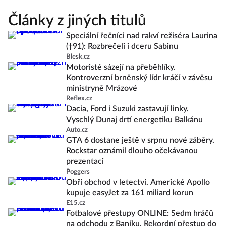
Články z jiných titulů
Speciální řečníci nad rakví režiséra Laurina
(†91): Rozbrečeli i dceru Sabinu
Blesk.cz
Motoristé sázejí na přeběhlíky.
Kontroverzní brněnský lídr kráčí v závěsu
ministryně Mrázové
Reflex.cz
Dacia, Ford i Suzuki zastavují linky.
Vyschlý Dunaj drtí energetiku Balkánu
Auto.cz
GTA 6 dostane ještě v srpnu nové záběry.
Rockstar oznámil dlouho očekávanou
prezentaci
Poggers
Obří obchod v letectví. Americké Apollo
kupuje easyJet za 161 miliard korun
E15.cz
Fotbalové přestupy ONLINE: Sedm hráčů
na odchodu z Baníku. Rekordní přestup do