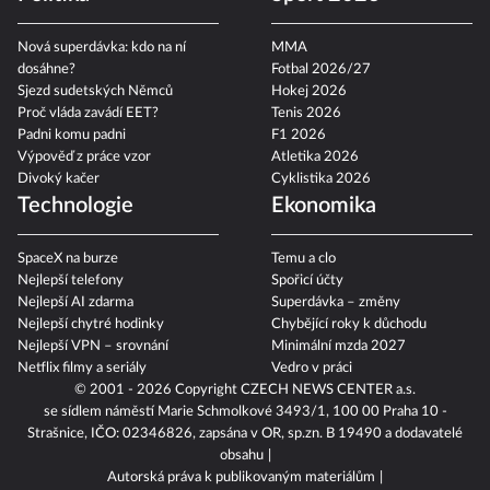
Nová superdávka: kdo na ní
MMA
dosáhne?
Fotbal 2026/27
Sjezd sudetských Němců
Hokej 2026
Proč vláda zavádí EET?
Tenis 2026
Padni komu padni
F1 2026
Výpověď z práce vzor
Atletika 2026
Divoký kačer
Cyklistika 2026
Technologie
Ekonomika
SpaceX na burze
Temu a clo
Nejlepší telefony
Spořicí účty
Nejlepší AI zdarma
Superdávka – změny
Nejlepší chytré hodinky
Chybějící roky k důchodu
Nejlepší VPN – srovnání
Minimální mzda 2027
Netflix filmy a seriály
Vedro v práci
© 2001 - 2026 Copyright
CZECH NEWS CENTER a.s.
se sídlem náměstí Marie Schmolkové 3493/1, 100 00 Praha 10 -
Strašnice, IČO: 02346826, zapsána v OR, sp.zn. B 19490 a dodavatelé
obsahu
Autorská práva k publikovaným materiálům