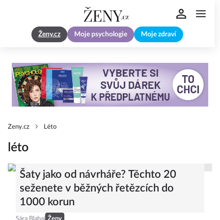
Ženy.cz
Moje psychologie
Moje zdraví
Zeny.cz
Léto
léto
Šaty jako od návrháře? Těchto 20
seženete v běžných řetězcích do
1000 korun
Sára Blahaj
Ženy