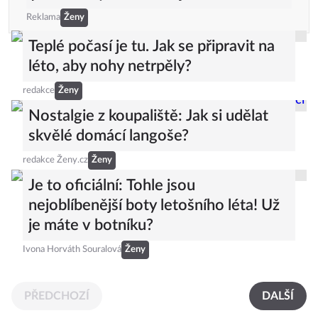
Reklama
Ženy
Teplé počasí je tu. Jak se připravit na
léto, aby nohy netrpěly?
redakce
Ženy
Nostalgie z koupaliště: Jak si udělat
skvělé domácí langoše?
redakce Ženy.cz
Ženy
Je to oficiální: Tohle jsou
nejoblíbenější boty letošního léta! Už
je máte v botníku?
Ivona Horváth Souralová
Ženy
PŘEDCHOZÍ
DALŠÍ