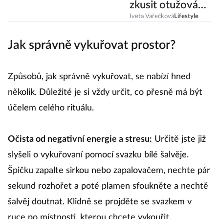
zkusit otužování,
saunu nebo
Iveta Vařečková
Lifestyle
aromaterapii?
Jak správně vykuřovat prostor?
Způsobů, jak správně vykuřovat, se nabízí hned
několik. Důležité je si vždy určit, co přesně má být
účelem celého rituálu.
Očista od negativní energie a stresu:
Určitě jste již
slyšeli o vykuřovaní pomocí svazku bílé šalvěje.
Špičku zapalte sirkou nebo zapalovačem, nechte pár
sekund rozhořet a poté plamen sfoukněte a nechtě
šalvěj doutnat. Klidně se projděte se svazkem v
ruce po místnosti, kterou chcete vykouřit.