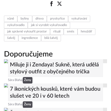
vůně
byliny
dřevo
pryskyřice
vykuřování
vykuřovadlo
jak si vyrobit vykuřovadlo
jak správně vykouřit prostor
rituál
směs
hmoždíř
šalvěj
ingredience
bílá šalvěj
Doporučujeme
Miluje ji i Zendaya! Sukně, která udělá
stylový outfit z obyčejného trička
Sára Blahaj
Ženy
7 ikonických kousků, které vám budou
slušet ve 20 i v 60 letech
Sára Blahaj
Ženy