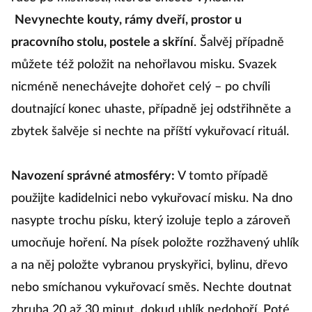
Nevynechte kouty, rámy dveří, prostor u
pracovního stolu, postele a skříní
. Šalvěj případně
můžete též položit na nehořlavou misku. Svazek
nicméně nenechávejte dohořet celý – po chvíli
doutnající konec uhaste, případně jej odstřihněte a
zbytek šalvěje si nechte na příští vykuřovací rituál.
Navození správné atmosféry:
V tomto případě
použijte kadidelnici nebo vykuřovací misku. Na dno
nasypte trochu písku, který izoluje teplo a zároveň
umocňuje hoření. Na písek položte rozžhavený uhlík
a na něj položte vybranou pryskyřici, bylinu, dřevo
nebo smíchanou vykuřovací směs. Nechte doutnat
zhruba 20 až 30 minut, dokud uhlík nedohoří. Poté