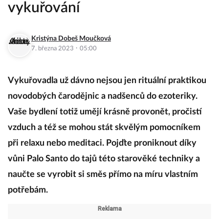
vykuřování
Kristýna Dobeš Moučková
·
7. března 2023
05:00
Vykuřovadla už dávno nejsou jen rituální praktikou
novodobých čarodějnic a nadšenců do ezoteriky.
Vaše bydlení totiž umějí krásně provonět, pročistí
vzduch a též se mohou stát skvělým pomocníkem
při relaxu nebo meditaci. Pojďte proniknout díky
vůni Palo Santo do tajů této starověké techniky a
naučte se vyrobit si směs přímo na míru vlastním
potřebám.