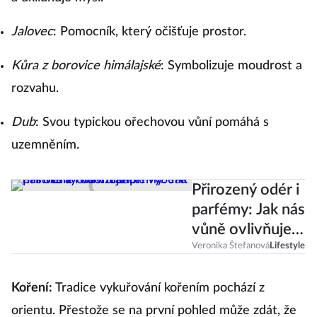
Jalovec
: Pomocník, který očišťuje prostor.
Kůra z borovice himálajské
: Symbolizuje moudrost a
rozvahu.
Dub
: Svou typickou ořechovou vůní pomáhá s
uzemněním.
Přirozený odér i
parfémy: Jak nás
vůně ovlivňuje
při výběru
Veronika Štefanová
Lifestyle
partnera i ve
vztahu?
Koření:
Tradice vykuřování kořením pochází z
orientu. Přestože se na první pohled může zdát, že