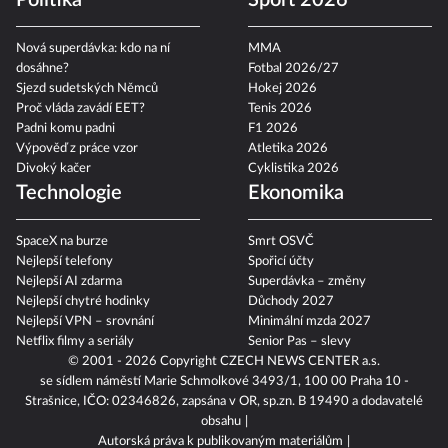
Politika
Sport 2026
Nová superdávka: kdo na ní
MMA
dosáhne?
Fotbal 2026/27
Sjezd sudetských Němců
Hokej 2026
Proč vláda zavádí EET?
Tenis 2026
Padni komu padni
F1 2026
Výpověď z práce vzor
Atletika 2026
Divoký kačer
Cyklistika 2026
Technologie
Ekonomika
SpaceX na burze
Smrt OSVČ
Nejlepší telefony
Spořicí účty
Nejlepší AI zdarma
Superdávka – změny
Nejlepší chytré hodinky
Důchody 2027
Nejlepší VPN – srovnání
Minimální mzda 2027
Netflix filmy a seriály
Senior Pas – slevy
© 2001 - 2026 Copyright
CZECH NEWS CENTER a.s.
se sídlem náměstí Marie Schmolkové 3493/1, 100 00 Praha 10 -
Strašnice, IČO: 02346826, zapsána v OR, sp.zn. B 19490 a dodavatelé
obsahu
Autorská práva k publikovaným materiálům