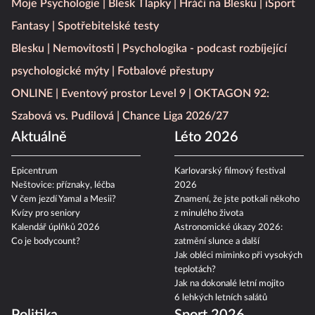
Moje Psychologie
Blesk Tlapky
Hráči na Blesku
iSport
Fantasy
Spotřebitelské testy
Blesku
Nemovitosti
Psychologika - podcast rozbíjející
psychologické mýty
Fotbalové přestupy
ONLINE
Eventový prostor Level 9
OKTAGON 92:
Szabová vs. Pudilová
Chance Liga 2026/27
Aktuálně
Léto 2026
Epicentrum
Karlovarský filmový festival
Neštovice: příznaky, léčba
2026
V čem jezdí Yamal a Mesii?
Znamení, že jste potkali někoho
Kvízy pro seniory
z minulého života
Kalendář úplňků 2026
Astronomické úkazy 2026:
Co je bodycount?
zatmění slunce a další
Jak obléci miminko při vysokých
teplotách?
Jak na dokonalé letní mojito
6 lehkých letních salátů