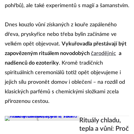
pohřbů), ale také experimentů s magií a šamanstvím.
Dnes kouzlo vůní získaných z kouře zapáleného
dřeva, pryskyřice nebo třeba bylin začínáme ve
velkém opět objevovat.
Vykuřovadla přestávají být
zapovězeným rituálem novodobých
čarodějnic
a
nadšenců do ezoteriky
. Kromě tradičních
spirituálních ceremoniálů totiž opět objevujeme i
jejich sílu provonět domov i oblečení – na rozdíl od
klasických parfémů s chemickými složkami zcela
přirozenou cestou.
Rituály chladu,
tepla a vůní: Proč