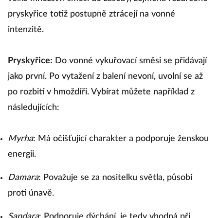
pryskyřice totiž postupně ztrácejí na vonné
intenzitě.
Pryskyřice:
Do vonné vykuřovací směsi se přidávají
jako první. Po vytažení z balení nevoní, uvolní se až
po rozbití v hmoždíři. Vybírat můžete například z
následujících:
Myrha
: Má očišťující charakter a podporuje ženskou
energii.
Damara
: Považuje se za nositelku světla, působí
proti únavě.
Sandara
: Podporuje dýchání, je tedy vhodná při