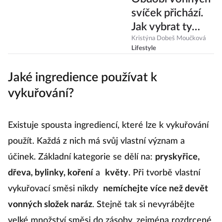
svíček přichází.
Jak vybrat ty
nejkvalitnější a
Kristýna Dobeš Moučková
Lifestyle
kde je sehnat?
Jaké ingredience používat k
vykuřování?
Existuje spousta ingrediencí, které lze k vykuřování
použít. Každá z nich má svůj vlastní význam a
účinek. Základní kategorie se dělí na:
pryskyřice,
dřeva, bylinky, koření
a
květy
. Při tvorbě vlastní
vykuřovací směsi nikdy
nemíchejte více než devět
vonných složek naráz
. Stejně tak si nevyrábějte
velké množství směsi do zásoby, zejména rozdrcené