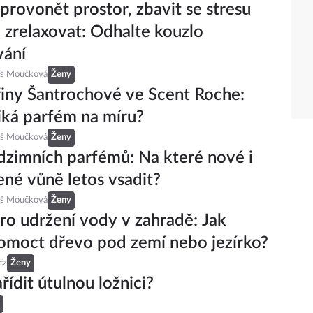
provonět prostor, zbavit se stresu
 zrelaxovat: Odhalte kouzlo
vání
eš Moučková
Ženy
iny Šantrochové ve Scent Roche:
iká parfém na míru?
eš Moučková
Ženy
dzimních parfémů: Na které nové i
né vůně letos vsadit?
eš Moučková
Ženy
pro udržení vody v zahradě: Jak
moct dřevo pod zemí nebo jezírko?
cz
Ženy
ařídit útulnou ložnici?