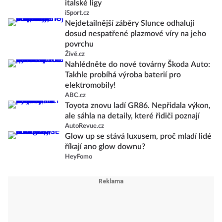
italské ligy
iSport.cz
Nejdetailnější záběry Slunce odhalují
dosud nespatřené plazmové víry na jeho
povrchu
Živě.cz
Nahlédněte do nové továrny Škoda Auto:
Takhle probíhá výroba baterií pro
elektromobily!
ABC.cz
Toyota znovu ladí GR86. Nepřidala výkon,
ale sáhla na detaily, které řidiči poznají
AutoRevue.cz
Glow up se stává luxusem, proč mladí lidé
říkají ano glow downu?
HeyFomo