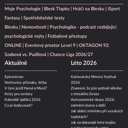
Moje Psychologie
Blesk Tlapky
Hráči na Blesku
iSport
Fantasy
Spotřebitelské testy
Blesku
Nemovitosti
Psychologika - podcast rozbíjející
psychologické mýty
Fotbalové přestupy
ONLINE
Eventový prostor Level 9
OKTAGON 92:
Szabová vs. Pudilová
Chance Liga 2026/27
Aktuálně
Léto 2026
Epicentrum
Karlovarský filmový festival
Neštovice: příznaky, léčba
2026
V čem jezdí Yamal a Mesii?
Znamení, že jste potkali někoho
Kvízy pro seniory
z minulého života
Kalendář úplňků 2026
Astronomické úkazy 2026:
Co je bodycount?
zatmění slunce a další
Jak obléci miminko při vysokých
teplotách?
Jak na dokonalé letní mojito