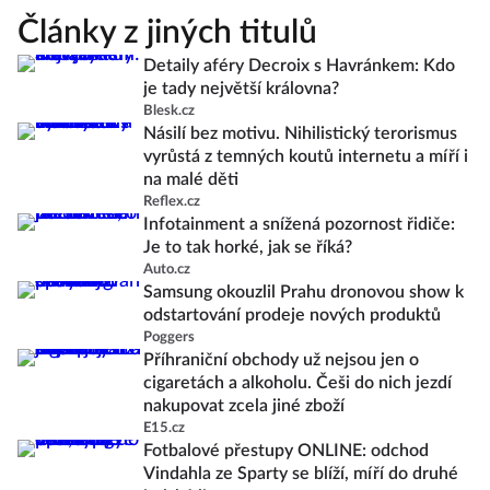
Články z jiných titulů
Detaily aféry Decroix s Havránkem: Kdo
je tady největší královna?
Blesk.cz
Násilí bez motivu. Nihilistický terorismus
vyrůstá z temných koutů internetu a míří i
na malé děti
Reflex.cz
Infotainment a snížená pozornost řidiče:
Je to tak horké, jak se říká?
Auto.cz
Samsung okouzlil Prahu dronovou show k
odstartování prodeje nových produktů
Poggers
Příhraniční obchody už nejsou jen o
cigaretách a alkoholu. Češi do nich jezdí
nakupovat zcela jiné zboží
E15.cz
Fotbalové přestupy ONLINE: odchod
Vindahla ze Sparty se blíží, míří do druhé