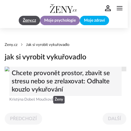
Ženy.cz
Moje psychologie
Moje zdraví
Zeny.cz
Jak si vyrobit vykuřovadlo
jak si vyrobit vykuřovadlo
Chcete provonět prostor, zbavit se
stresu nebo se zrelaxovat: Odhalte
kouzlo vykuřování
Kristýna Dobeš Moučková
Ženy
PŘEDCHOZÍ
DALŠÍ