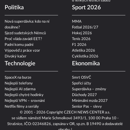
6 lehkých letních salátů
Politika
Sport 2026
Nová superdávka: kdo na ní
MMA
dosáhne?
Fotbal 2026/27
Sjezd sudetských Němců
Hokej 2026
Proč vláda zavádí EET?
Tenis 2026
Padni komu padni
F1 2026
Výpověď z práce vzor
Atletika 2026
Divoký kačer
Cyklistika 2026
Technologie
Ekonomika
SpaceX na burze
Smrt OSVČ
Nejlepší telefony
Spořicí účty
Nejlepší AI zdarma
Superdávka – změny
Nejlepší chytré hodinky
Důchody 2027
Nejlepší VPN – srovnání
Minimální mzda 2027
Netflix filmy a seriály
Senior Pas – slevy
© 2001 - 2026 Copyright
CZECH NEWS CENTER a.s.
se sídlem náměstí Marie Schmolkové 3493/1, 100 00 Praha 10 -
Strašnice, IČO: 02346826, zapsána v OR, sp.zn. B 19490 a dodavatelé
obsahu