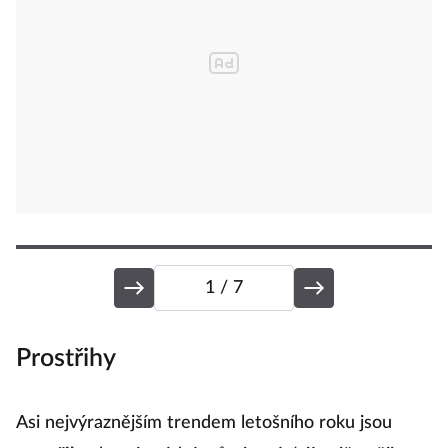
1
/ 7
Prostřihy
V
Asi nejvýraznějším trendem letošního roku jsou
P