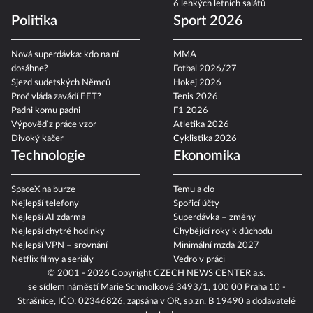
6 lehkých letních salátů
Politika
Sport 2026
Nová superdávka: kdo na ní
MMA
dosáhne?
Fotbal 2026/27
Sjezd sudetských Němců
Hokej 2026
Proč vláda zavádí EET?
Tenis 2026
Padni komu padni
F1 2026
Výpověď z práce vzor
Atletika 2026
Divoký kačer
Cyklistika 2026
Technologie
Ekonomika
SpaceX na burze
Temu a clo
Nejlepší telefony
Spořicí účty
Nejlepší AI zdarma
Superdávka – změny
Nejlepší chytré hodinky
Chybějící roky k důchodu
Nejlepší VPN – srovnání
Minimální mzda 2027
Netflix filmy a seriály
Vedro v práci
© 2001 - 2026 Copyright
CZECH NEWS CENTER a.s.
se sídlem náměstí Marie Schmolkové 3493/1, 100 00 Praha 10 -
Strašnice, IČO: 02346826, zapsána v OR, sp.zn. B 19490 a dodavatelé