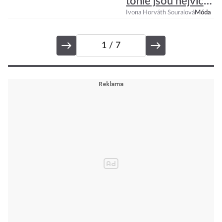
tohle jsou nejvíc
sexy sukně
Ivona Horváth Souralová
Móda
sezony!
1
/ 7