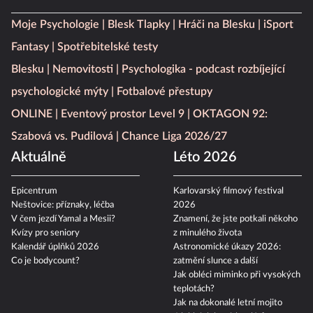
Moje Psychologie
Blesk Tlapky
Hráči na Blesku
iSport
Fantasy
Spotřebitelské testy
Blesku
Nemovitosti
Psychologika - podcast rozbíjející
psychologické mýty
Fotbalové přestupy
ONLINE
Eventový prostor Level 9
OKTAGON 92:
Szabová vs. Pudilová
Chance Liga 2026/27
Aktuálně
Léto 2026
Epicentrum
Karlovarský filmový festival
Neštovice: příznaky, léčba
2026
V čem jezdí Yamal a Mesii?
Znamení, že jste potkali někoho
Kvízy pro seniory
z minulého života
Kalendář úplňků 2026
Astronomické úkazy 2026:
Co je bodycount?
zatmění slunce a další
Jak obléci miminko při vysokých
teplotách?
Jak na dokonalé letní mojito