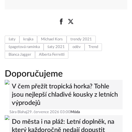
šaty
krajka
Michael Kors
trendy 2021
špagetová ramínka
šaty 2021
oděv
Trend
Bianca Jagger
Alberta Ferretti
Doporučujeme
V čem přežít tropická horka? Tohle
jsou nejlepší chladivé kousky z letních
výprodejů
Sára Blahaj
29. července 2026 03:00
Móda
Do města i na pláž: Letní doplněk, na
který každoročně nedají dopustit