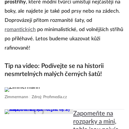
prostřihy
, které módní tvůrci umísťují nejčastěji na
kt
boky, ale najdete je také pod prsy nebo na zádech.
v
Doprovázejí přitom rozmanité šaty, od
zv
romantických
po minimalistické, od volnějších střihů
r
po přiléhavé. Letos budeme ukazovat kůži
v
rafinovaně!
po
Tip na video: Podívejte se na historii
Pr
nesmrtelných malých černých šatů!
Zimmermann
|
Zdroj: Profimedia.cz
Zapomeňte na
rozparky a mini,