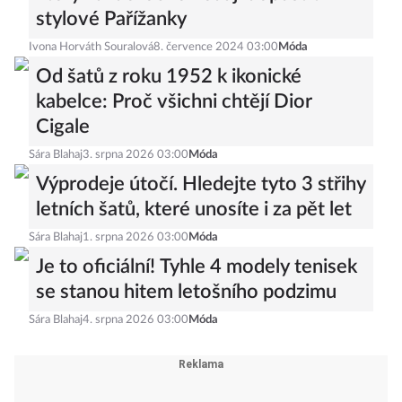
stylové Pařížanky
Ivona Horváth Souralová
8. července 2024 03:00
Móda
Od šatů z roku 1952 k ikonické
kabelce: Proč všichni chtějí Dior
Cigale
Sára Blahaj
3. srpna 2026 03:00
Móda
Výprodeje útočí. Hledejte tyto 3 střihy
letních šatů, které unosíte i za pět let
Sára Blahaj
1. srpna 2026 03:00
Móda
Je to oficiální! Tyhle 4 modely tenisek
se stanou hitem letošního podzimu
Sára Blahaj
4. srpna 2026 03:00
Móda