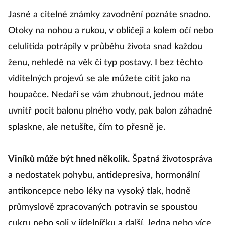
1
Jasné a citelné známky zavodnění poznáte snadno.
Otoky na nohou a rukou, v obličeji a kolem očí nebo
celulitida potrápily v průběhu života snad každou
T
ženu, nehledě na věk či typ postavy. I bez těchto
v
viditelných projevů se ale můžete cítit jako na
o
houpačce. Nedaří se vám zhubnout, jednou máte
p
uvnitř pocit balonu plného vody, pak balon záhadně
po
splaskne, ale netušíte, čím to přesně je.
l
kv
Viníků může být hned několik.
Špatná životospráva
v
a nedostatek pohybu, antidepresiva, hormonální
t
antikoncepce nebo léky na vysoký tlak, hodně
st
průmyslově zpracovaných potravin se spoustou
cukru nebo soli v jídelníčku a další. Jedna nebo více