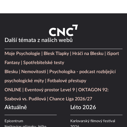
Další témata z našich webů
Moje Psychologie
Blesk Tlapky
Hráči na Blesku
iSport
Fantasy
Spotřebitelské testy
Blesku
Nemovitosti
Psychologika - podcast rozbíjející
psychologické mýty
Fotbalové přestupy
ONLINE
Eventový prostor Level 9
OKTAGON 92:
Szabová vs. Pudilová
Chance Liga 2026/27
Aktuálně
Léto 2026
Epicentrum
Karlovarský filmový festival
Neštovice: příznaky, léčba
2026