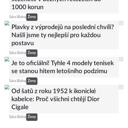
1000 korun
Sára Blahaj
Ženy
Plavky z výprodejů na poslední chvíli?
Našli jsme ty nejlepší pro každou
postavu
Sára Blahaj
Ženy
Je to oficiální! Tyhle 4 modely tenisek
se stanou hitem letošního podzimu
Sára Blahaj
Ženy
Od šatů z roku 1952 k ikonické
kabelce: Proč všichni chtějí Dior
Cigale
Sára Blahaj
Ženy