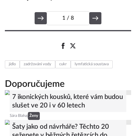
1
/ 8
jídlo
zadržování vody
cukr
lymfatická soustava
Doporučujeme
7 ikonických kousků, které vám budou
slušet ve 20 i v 60 letech
Sára Blahaj
Ženy
Šaty jako od návrháře? Těchto 20
seženete v běžných řetězcích do