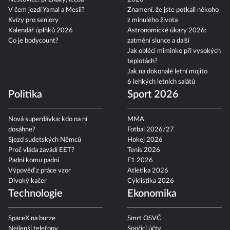
V čem jezdí Yamal a Mesii?
Znamení, že jste potkali někoho
Kvízy pro seniory
z minulého života
Kalendář úplňků 2026
Astronomické úkazy 2026:
Co je bodycount?
zatmění slunce a další
Jak obléci miminko při vysokých
teplotách?
Jak na dokonalé letní mojito
6 lehkých letních salátů
Politika
Sport 2026
Nová superdávka: kdo na ní
MMA
dosáhne?
Fotbal 2026/27
Sjezd sudetských Němců
Hokej 2026
Proč vláda zavádí EET?
Tenis 2026
Padni komu padni
F1 2026
Výpověď z práce vzor
Atletika 2026
Divoký kačer
Cyklistika 2026
Technologie
Ekonomika
SpaceX na burze
Smrt OSVČ
Nejlepší telefony
Spořicí účty