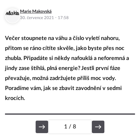
Marie Makovská
·
30. července 2021
17:58
Večer stoupnete na váhu a číslo vyletí nahoru,
přitom se ráno cítíte skvěle, jako byste přes noc
zhubla. Připadáte si někdy nafouklá a neforemná a
jindy zase štíhlá, plná energie? Jestli první fáze
převažuje, možná zadržujete příliš moc vody.
Poradíme vám, jak se zbavit zavodnění v sedmi
krocích.
1
/ 8