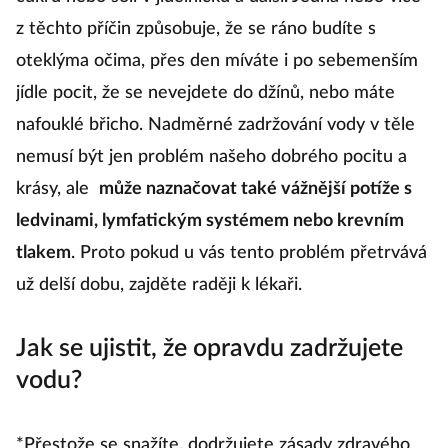
z těchto příčin způsobuje, že se ráno budíte s
oteklýma očima, přes den míváte i po sebemenším
jídle pocit, že se nevejdete do džínů, nebo máte
nafouklé břicho. Nadměrné zadržování vody v těle
nemusí být jen problém našeho dobrého pocitu a
krásy, ale
může naznačovat také vážnější potíže s
ledvinami, lymfatickým systémem nebo krevním
tlakem
. Proto pokud u vás tento problém přetrvává
už delší dobu, zajděte raději k lékaři.
Jak se ujistit, že opravdu zadržujete
vodu?
*Přestože se snažíte, dodržujete zásady zdravého