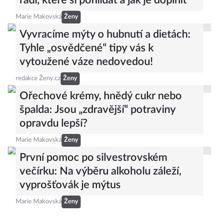
radí, které si pohlídat a jak je doplnit
Marie Makovská
Ženy
Vyvracíme mýty o hubnutí a dietách:
Tyhle „osvědčené“ tipy vás k
vytoužené váze nedovedou!
redakce Ženy.cz
Ženy
Ořechové krémy, hnědý cukr nebo
špalda: Jsou „zdravější“ potraviny
opravdu lepší?
Marie Makovská
Ženy
První pomoc po silvestrovském
večírku: Na výběru alkoholu záleží,
vyprošťovák je mýtus
Marie Makovská
Ženy