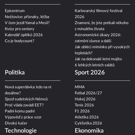
Epicentrum
Karlovarský filmový festival
Neštovice: příznaky, léčba
2026
V čem jezdí Yamal a Mesii?
Znamení, že jste potkali někoho
Kvízy pro seniory
z minulého života
Kalendář úplňků 2026
Astronomické úkazy 2026:
Co je bodycount?
zatmění slunce a další
Jak obléci miminko při vysokých
teplotách?
Jak na dokonalé letní mojito
6 lehkých letních salátů
Politika
Sport 2026
Nová superdávka: kdo na ní
MMA
dosáhne?
Fotbal 2026/27
Sjezd sudetských Němců
Hokej 2026
Proč vláda zavádí EET?
Tenis 2026
Padni komu padni
F1 2026
Výpověď z práce vzor
Atletika 2026
Divoký kačer
Cyklistika 2026
Technologie
Ekonomika