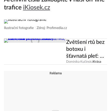
trafice
iKiosek.cz
Ilustrační fotografie
|
Zdroj: Profimedia.cz
Zvětšení rtů bez
botoxu i
šťavnatá pleť: 7
beauty triků,
Dominika Kučinská
Krása
které vám změní
život