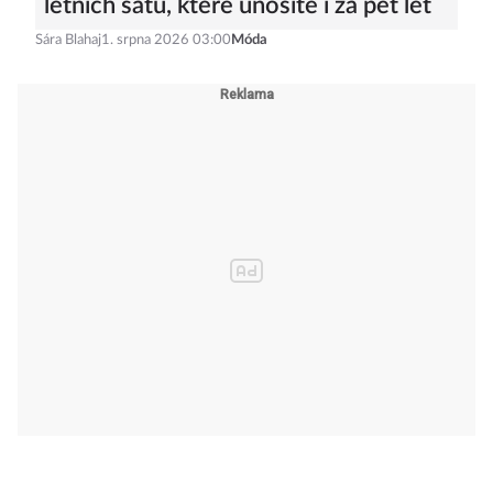
letních šatů, které unosíte i za pět let
Sára Blahaj
1. srpna 2026 03:00
Móda