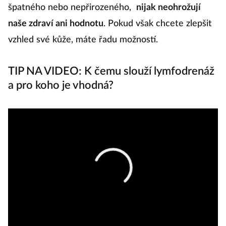
špatného nebo nepřirozeného,
nijak neohrožují
naše zdraví ani hodnotu
. Pokud však chcete zlepšit
vzhled své kůže, máte řadu možností.
TIP NA VIDEO: K čemu slouží lymfodrenáž
a pro koho je vhodná?