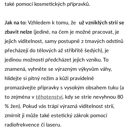
také pomocí kosmetických přípravků.
Jak na to:
Vzhledem k tomu, že
už vzniklých strií se
zbavit nelze
(jediné, na čem je možné pracovat, je
jejich viditelnost, samy postupně z tmavých odstínů
přecházejí do tělových až stříbřitě šedých), je
jedinou možností předcházet jejich vzniku. To
znamená, vyhněte se výrazným výkyvům váhy,
hlídejte si pitný režim a kůži pravidelně
promazávejte přípravky s vysokým obsahem tuku (a
to zejména v
těhotenství
, kdy se strie nevyhnou 80
% žen). Pokud vás trápí výrazná viditelnost strií,
zmírnit ji může také estetický zákrok pomocí
radiofrekvence či laseru.