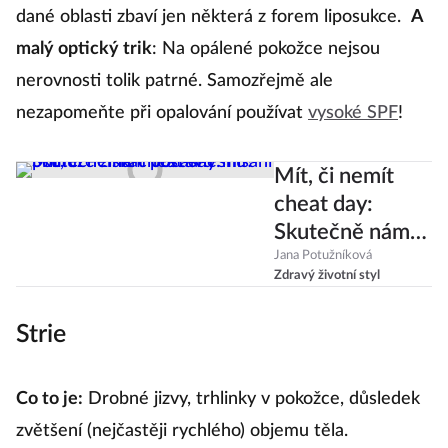
dané oblasti zbaví jen některá z forem liposukce.
A
malý optický trik
: Na opálené pokožce nejsou
nerovnosti tolik patrné. Samozřejmě ale
nezapomeňte při opalování používat
vysoké SPF
!
Mít, či nemít
cheat day:
Skutečně nám
občasné mlsání
Jana Potužníková
Zdravý životní styl
pomůže získat
postavu snů?
Strie
Co to je:
Drobné jizvy, trhlinky v pokožce, důsledek
zvětšení (nejčastěji rychlého) objemu těla.