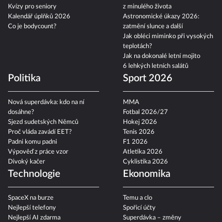
Kvízy pro seniory
z minulého života
Kalendář úplňků 2026
Astronomické úkazy 2026:
Co je bodycount?
zatmění slunce a další
Jak obléci miminko při vysokých
teplotách?
Jak na dokonalé letní mojito
6 lehkých letních salátů
Politika
Sport 2026
Nová superdávka: kdo na ní
MMA
dosáhne?
Fotbal 2026/27
Sjezd sudetských Němců
Hokej 2026
Proč vláda zavádí EET?
Tenis 2026
Padni komu padni
F1 2026
Výpověď z práce vzor
Atletika 2026
Divoký kačer
Cyklistika 2026
Technologie
Ekonomika
SpaceX na burze
Temu a clo
Nejlepší telefony
Spořicí účty
Nejlepší AI zdarma
Superdávka – změny