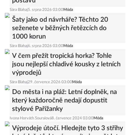
postavu
Sára Blahaj
5. srpna 2026 03:00
Móda
Šaty jako od návrháře? Těchto 20
seženete v běžných řetězcích do
1000 korun
Sára Blahaj
6. srpna 2026 03:00
Móda
V čem přežít tropická horka? Tohle
jsou nejlepší chladivé kousky z letních
výprodejů
Sára Blahaj
29. července 2026 03:00
Móda
Do města i na pláž: Letní doplněk, na
který každoročně nedají dopustit
stylové Pařížanky
Ivona Horváth Souralová
8. července 2024 03:00
Móda
Výprodeje útočí. Hledejte tyto 3 střihy