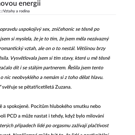
novou energii
cz
Vztahy a rodina
 opravdu uspokojivý sex, zničehonic se těsně po
sem si myslela, že je to tím, že jsem měla nezávazný
romantický vztah, ale on o to nestál. Většinou brzy
ila. Vysvětlovala jsem si tím stavy, které u mě těsně
začalo dít i se stálým partnerem. Řešila jsem tento
de o nic neobvyklého a nemám si z toho dělat hlavu.
“
svěřuje se pětatřicetiletá Zuzana.
tně a spokojeně. Pocitům hlubokého smutku nebo
oli PCD a může nastat i tehdy, když bylo milování
terých případech lidé po orgasmu zažívají plačtivost