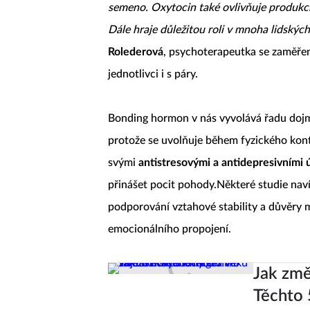
semeno. Oxytocin také ovlivňuje produkc
Dále hraje důležitou roli v mnoha lidských
Rolederová
, psychoterapeutka se zaměření
jednotlivci i s páry.
Bonding hormon v nás vyvolává řadu dojmů.
protože se uvolňuje během fyzického konta
svými
antistresovými a antidepresivními 
přinášet pocit pohody.
Některé studie naví
podporování vztahové stability a důvěry m
emocionálního propojení.
Jak změ
Těchto 