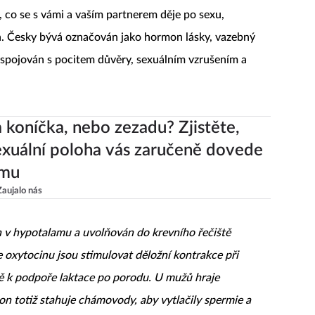
, co se s vámi a vaším partnerem děje po sexu,
n. Česky bývá označován jako hormon lásky, vazebný
spojován s pocitem důvěry, sexuálním vzrušením a
a koníčka, nebo zezadu? Zjistěte,
exuální poloha vás zaručeně dovede
smu
Zaujalo nás
 v hypotalamu a uvolňován do krevního řečiště
 oxytocinu jsou stimulovat děložní kontrakce při
ě k podpoře laktace po porodu. U mužů hraje
mon totiž stahuje chámovody, aby vytlačily spermie a