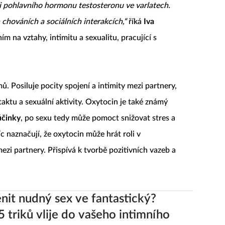
i pohlavního hormonu testosteronu ve varlatech.
 chováních a sociálních interakcích,“
říká
Iva
m na vztahy, intimitu a sexualitu, pracující s
 Posiluje pocity spojení a intimity mezi partnery,
ktu a sexuální aktivity. Oxytocin je také známý
účinky
, po sexu tedy může pomoct snižovat stres a
c naznačují, že oxytocin může hrát roli v
ezi partnery. Přispívá k tvorbě pozitivních vazeb a
nit nudný sex ve fantastický?
5 triků vlije do vašeho intimního