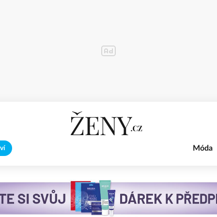
Móda
ví