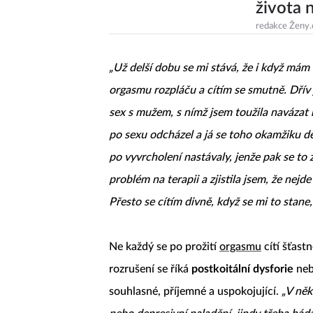
života 
redakce Ženy.
„Už delší dobu se mi stává, že i když mám
orgasmu rozpláču a cítím se smutně. Dřív j
sex s mužem, s nímž jsem toužila navázat 
po sexu odcházel a já se toho okamžiku děs
po vyvrcholení nastávaly, jenže pak se to 
problém na terapii a zjistila jsem, že nej
Přesto se cítím divně, když se mi to stane,
Ne každý se po prožití
orgasmu
cítí šťas
rozrušení se říká
postkoitální dysforie
neb
souhlasné, příjemné a uspokojující.
„V něk