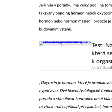
Je-li vše v pořádku, má velký podíl na tom
takzvaný
bonding hormon
neboli oxytoci
hormon nebo hormon mazlení, protože je 
budováním vztahů.
Test: N
která s
k orga
Anna Vlčková
„Oxytocin je hormon, který je produkován
hypofýzou. Dvě hlavní fyziologické funkce
porodu a stimulovat kontrakce prsní tkán
oxytocin roli například při ejakulaci, hor