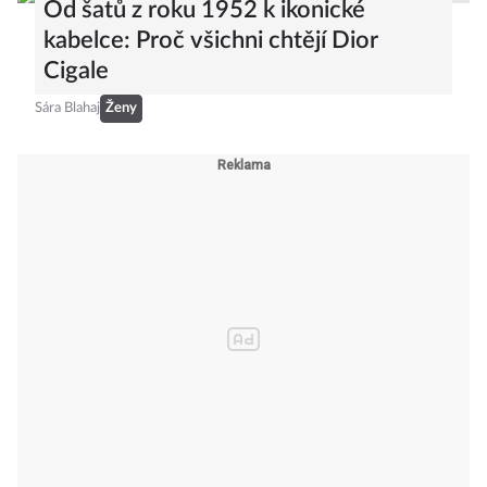
Od šatů z roku 1952 k ikonické
kabelce: Proč všichni chtějí Dior
Cigale
Sára Blahaj
Ženy