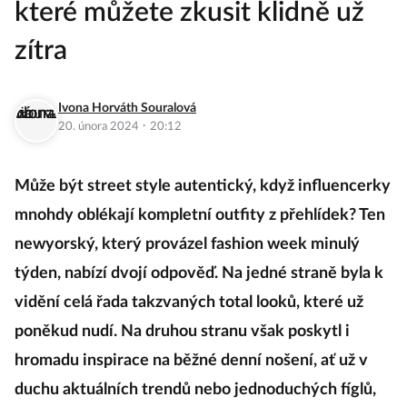
které můžete zkusit klidně už
zítra
Ivona Horváth Souralová
·
20. února 2024
20:12
Může být street style autentický, když influencerky
mnohdy oblékají kompletní outfity z přehlídek? Ten
newyorský, který provázel fashion week minulý
týden, nabízí dvojí odpověď. Na jedné straně byla k
vidění celá řada takzvaných total looků, které už
poněkud nudí. Na druhou stranu však poskytl i
hromadu inspirace na běžné denní nošení, ať už v
duchu aktuálních trendů nebo jednoduchých fíglů,