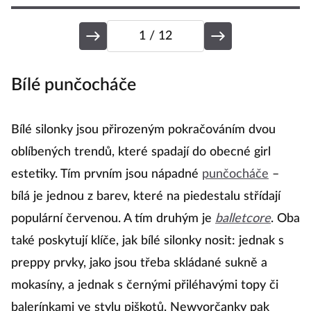
1
/ 12
Bílé punčocháče
V
Bílé silonky jsou přirozeným pokračováním dvou
V
oblíbených trendů, které spadají do obecné girl
vr
estetiky. Tím prvním jsou nápadné
punčocháče
–
B
bílá je jednou z barev, které na piedestalu střídají
vy
populární červenou. A tím druhým je
balletcore
. Oba
v
také poskytují klíče, jak bílé silonky nosit: jednak s
ko
preppy prvky, jako jsou třeba skládané sukně a
fo
mokasíny, a jednak s černými přiléhavými topy či
s
balerínkami ve stylu piškotů. Newyorčanky pak
li