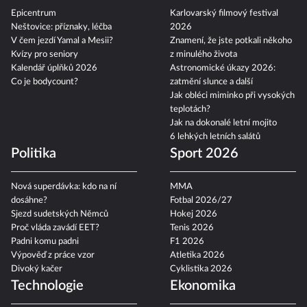
Epicentrum
Karlovarský filmový festival
Neštovice: příznaky, léčba
2026
V čem jezdí Yamal a Mesii?
Znamení, že jste potkali někoho
Kvízy pro seniory
z minulého života
Kalendář úplňků 2026
Astronomické úkazy 2026:
Co je bodycount?
zatmění slunce a další
Jak obléci miminko při vysokých
teplotách?
Jak na dokonalé letní mojito
6 lehkých letních salátů
Politika
Sport 2026
Nová superdávka: kdo na ní
MMA
dosáhne?
Fotbal 2026/27
Sjezd sudetských Němců
Hokej 2026
Proč vláda zavádí EET?
Tenis 2026
Padni komu padni
F1 2026
Výpověď z práce vzor
Atletika 2026
Divoký kačer
Cyklistika 2026
Technologie
Ekonomika