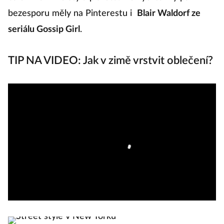
bezesporu měly na Pinterestu i
Blair Waldorf ze
sa
seriálu Gossip Girl
.
ná
TIP NA VIDEO: Jak v zimě vrstvit oblečení?
St
St