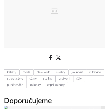
kabáty
moda
New York
svetry
jak nosit
rukavice
street style
džíny
styling
vrstvení
šály
punčocháče
kaliopky
capri kalhoty
Doporučujeme