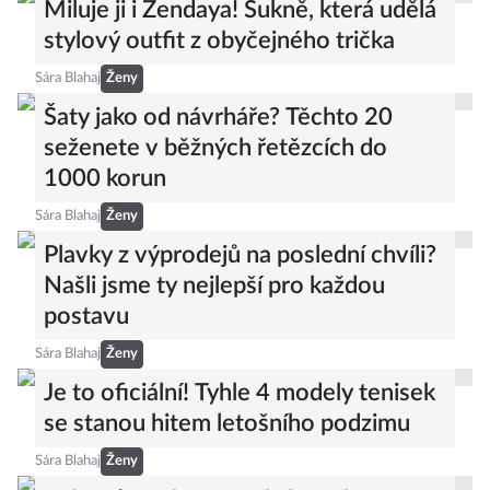
Miluje ji i Zendaya! Sukně, která udělá
stylový outfit z obyčejného trička
Sára Blahaj
Ženy
Šaty jako od návrháře? Těchto 20
seženete v běžných řetězcích do
1000 korun
Sára Blahaj
Ženy
Plavky z výprodejů na poslední chvíli?
Našli jsme ty nejlepší pro každou
postavu
Sára Blahaj
Ženy
Je to oficiální! Tyhle 4 modely tenisek
se stanou hitem letošního podzimu
Sára Blahaj
Ženy