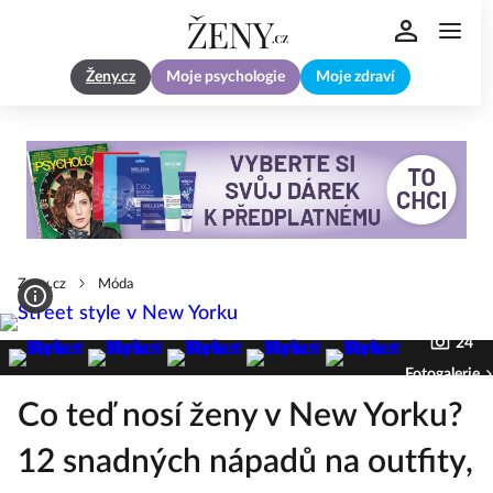
Ženy.cz
Moje psychologie
Moje zdraví
Zeny.cz
Móda
24
Fotogalerie
Co teď nosí ženy v New Yorku?
12 snadných nápadů na outfity,