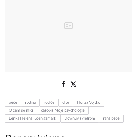
péče
rodina
rodiče
dítě
Honza Vojtko
O čem se mlčí
časopis Moje psychologie
Lenka Helena Koenigsmark
Downův syndrom
raná péče