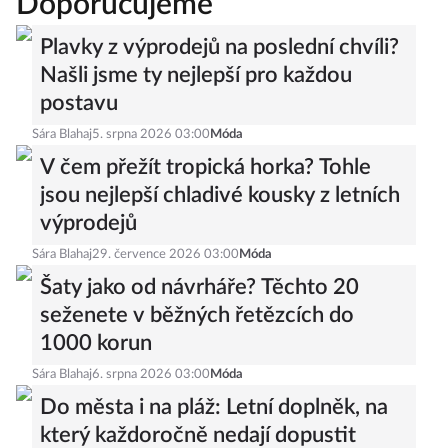
Doporučujeme
Plavky z výprodejů na poslední chvíli?
Našli jsme ty nejlepší pro každou
postavu
Sára Blahaj
5. srpna 2026 03:00
Móda
V čem přežít tropická horka? Tohle
jsou nejlepší chladivé kousky z letních
výprodejů
Sára Blahaj
29. července 2026 03:00
Móda
Šaty jako od návrháře? Těchto 20
seženete v běžných řetězcích do
1000 korun
Sára Blahaj
6. srpna 2026 03:00
Móda
Do města i na pláž: Letní doplněk, na
který každoročně nedají dopustit