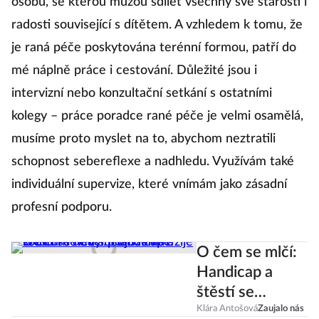
osobu, se kterou můžou sdílet všechny své starosti i
radosti související s dítětem. A vzhledem k tomu, že
je raná péče poskytována terénní formou, patří do
mé náplně práce i cestování. Důležité jsou i
intervizní nebo konzultační setkání s ostatními
kolegy – práce poradce rané péče je velmi osamělá,
musíme proto myslet na to, abychom neztratili
schopnost sebereflexe a nadhledu. Využívám také
individuální supervize, které vnímám jako zásadní
profesní podporu.
O čem se mlčí:
Handicap a
štěstí se
nevylučují. Jak
Klára Antošová
Zaujalo nás