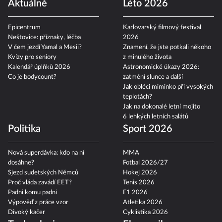
Aktuálně
Léto 2026
Epicentrum
Karlovarský filmový festival
Neštovice: příznaky, léčba
2026
V čem jezdí Yamal a Mesii?
Znamení, že jste potkali někoho
Kvízy pro seniory
z minulého života
Kalendář úplňků 2026
Astronomické úkazy 2026:
Co je bodycount?
zatmění slunce a další
Jak obléci miminko při vysokých
teplotách?
Jak na dokonalé letní mojito
6 lehkých letních salátů
Politika
Sport 2026
Nová superdávka: kdo na ní
MMA
dosáhne?
Fotbal 2026/27
Sjezd sudetských Němců
Hokej 2026
Proč vláda zavádí EET?
Tenis 2026
Padni komu padni
F1 2026
Výpověď z práce vzor
Atletika 2026
Divoký kačer
Cyklistika 2026