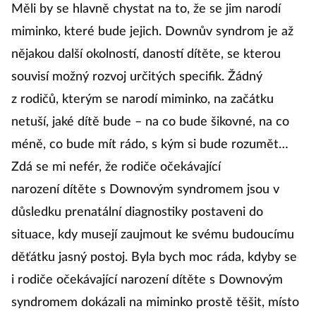
Měli by se hlavně chystat na to, že se jim narodí
miminko, které bude jejich. Downův syndrom je až
nějakou další okolností, daností dítěte, se kterou
souvisí možný rozvoj určitých specifik. Žádný
z rodičů, kterým se narodí miminko, na začátku
netuší, jaké dítě bude – na co bude šikovné, na co
méně, co bude mít rádo, s kým si bude rozumět…
Zdá se mi nefér, že rodiče očekávající
narození dítěte s Downovým syndromem jsou v
důsledku prenatální diagnostiky postaveni do
situace, kdy musejí zaujmout ke svému budoucímu
děťátku jasný postoj. Byla bych moc ráda, kdyby se
i rodiče očekávající narození dítěte s Downovým
syndromem dokázali na miminko prostě těšit, místo