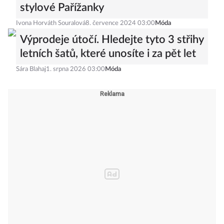
stylové Pařížanky
Ivona Horváth Souralová
8. července 2024 03:00
Móda
Výprodeje útočí. Hledejte tyto 3 střihy
letních šatů, které unosíte i za pět let
Sára Blahaj
1. srpna 2026 03:00
Móda